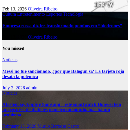
Feb 13, 2026
Oliveira Ribeiro
Cultura
Entretenimento
Esportes
Tecnologia
Empresa russa diz ter transformado pombos em “biodrones”
Feb 13, 2026
Oliveira Ribeiro
You missed
Notícias
Messi no fue sancionado, ¿por qué Balogun sí? La tarjeta roja
desata la polémica
July 2, 2026
admin
Notícias
Afastem-se, Apple e Samsung – este smartwatch Huawei tem
um recurso de diabetes pioneiro no mundo, mas há um
problema
February 13, 2026
Murilo Barbosa Castro