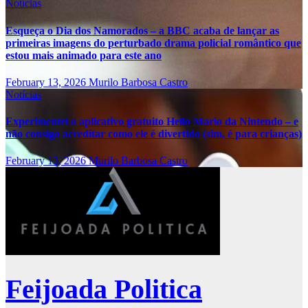
Notícias
Esqueça o Dia dos Namorados – a BBC acaba de lançar as
primeiras imagens do perturbado drama policial romântico que
estou mais animado para este ano
February 13, 2026
Murilo Barbosa Castro
Notícias
Experimentei o aplicativo gratuito Hello Mario da Nintendo – e
não consigo acreditar como ele é divertido (sim, é para crianças)
February 13, 2026
Murilo Barbosa Castro
Feijoada Politica