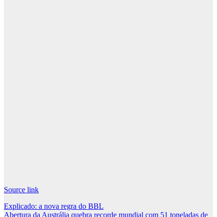
Source link
Post
Explicado: a nova regra do BBL
Abertura da Austrália quebra recorde mundial com 51 toneladas de