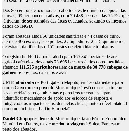
Na sexta-feira o Governo decretou
alerta
vermelho nacional.
Dos 80 centros de acomodação abertos desde o início da época das
chuvas, 69 permanecem ativos, com 70.488 pessoas, das 55.722 que
já tiveram de ser retiradas das áreas evacuadas, segundo os mesmos
dados do INGD.
Foram afetadas ainda 56 unidades sanitárias e 44 casas de culto,
além de 306 escolas, sete pontes, 27 aquedutos, 2.515 quilómetros
de estrada danificados e 155 postes de eletricidade tombados.
O registo do INGD aponta ainda para 165.841 hectares de área
agrícola afetados, dos quais 73.695 hectares dados como perdidos,
afetando
111.535 agricultores
além da
morte de 38.770 cabeças de
gado
entre bovinos, caprinos e aves.
UM
Embaixada
de Portugal em Maputo, em “solidariedade para
com o Governo e o povo de Moçambique”, está em contacto com
“as autoridades moçambicanas e parceiros relevantes”, para
“identificar mecanismos de apoio aos esforços de resposta e
mitigação dos impactos causados ​​pelas cheias, tanto a nível bilateral
como no âmbito da União Europeia”.
Daniel Chapo
presidente de Moçambique, ia ao Fórum Económico
Mundial em Davos, mas
cancelou a viagem
à Suíça. Para estar
perto dos afetados.