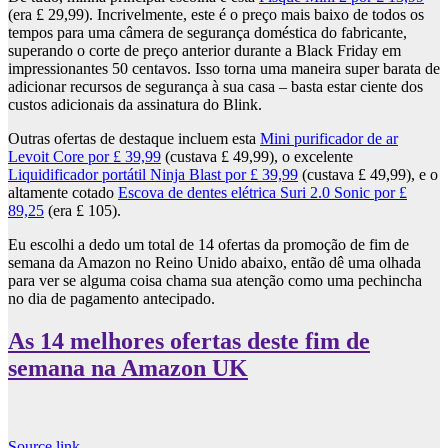
(era £ 29,99). Incrivelmente, este é o preço mais baixo de todos os
tempos para uma câmera de segurança doméstica do fabricante,
superando o corte de preço anterior durante a Black Friday em
impressionantes 50 centavos. Isso torna uma maneira super barata de
adicionar recursos de segurança à sua casa – basta estar ciente dos
custos adicionais da assinatura do Blink.
Outras ofertas de destaque incluem esta
Mini purificador de ar
Levoit Core por £ 39,99
(custava £ 49,99), o excelente
Liquidificador portátil Ninja Blast por £ 39,99
(custava £ 49,99), e o
altamente cotado
Escova de dentes elétrica Suri 2.0 Sonic por £
89,25
(era £ 105).
Eu escolhi a dedo um total de 14 ofertas da promoção de fim de
semana da Amazon no Reino Unido abaixo, então dê uma olhada
para ver se alguma coisa chama sua atenção como uma pechincha
no dia de pagamento antecipado.
As 14 melhores ofertas deste fim de
semana na Amazon UK
Source link