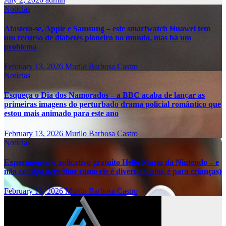
Notícias
Afastem-se, Apple e Samsung – este smartwatch Huawei tem
um recurso de diabetes pioneiro no mundo, mas há um
problema
February 13, 2026
Murilo Barbosa Castro
Notícias
Esqueça o Dia dos Namorados – a BBC acaba de lançar as
primeiras imagens do perturbado drama policial romântico que
estou mais animado para este ano
February 13, 2026
Murilo Barbosa Castro
Notícias
Experimentei o aplicativo gratuito Hello Mario da Nintendo – e
não consigo acreditar como ele é divertido (sim, é para crianças)
February 13, 2026
Murilo Barbosa Castro