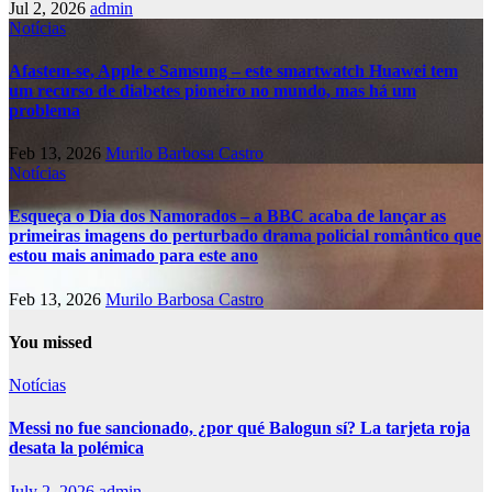
Jul 2, 2026
admin
Notícias
Afastem-se, Apple e Samsung – este smartwatch Huawei tem
um recurso de diabetes pioneiro no mundo, mas há um
problema
Feb 13, 2026
Murilo Barbosa Castro
Notícias
Esqueça o Dia dos Namorados – a BBC acaba de lançar as
primeiras imagens do perturbado drama policial romântico que
estou mais animado para este ano
Feb 13, 2026
Murilo Barbosa Castro
You missed
Notícias
Messi no fue sancionado, ¿por qué Balogun sí? La tarjeta roja
desata la polémica
July 2, 2026
admin