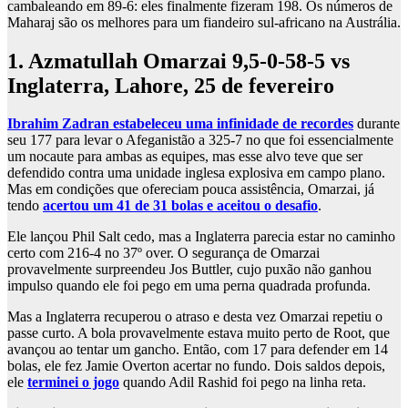
cambaleando em 89-6: eles finalmente fizeram 198. Os números de
Maharaj são os melhores para um fiandeiro sul-africano na Austrália.
1. Azmatullah Omarzai 9,5-0-58-5 vs
Inglaterra, Lahore, 25 de fevereiro
Ibrahim Zadran estabeleceu uma infinidade de recordes
durante
seu 177 para levar o Afeganistão a 325-7 no que foi essencialmente
um nocaute para ambas as equipes, mas esse alvo teve que ser
defendido contra uma unidade inglesa explosiva em campo plano.
Mas em condições que ofereciam pouca assistência, Omarzai, já
tendo
acertou um 41 de 31 bolas e aceitou o desafio
.
Ele lançou Phil Salt cedo, mas a Inglaterra parecia estar no caminho
certo com 216-4 no 37º over. O segurança de Omarzai
provavelmente surpreendeu Jos Buttler, cujo puxão não ganhou
impulso quando ele foi pego em uma perna quadrada profunda.
Mas a Inglaterra recuperou o atraso e desta vez Omarzai repetiu o
passe curto. A bola provavelmente estava muito perto de Root, que
avançou ao tentar um gancho. Então, com 17 para defender em 14
bolas, ele fez Jamie Overton acertar no fundo. Dois saldos depois,
ele
terminei o jogo
quando Adil Rashid foi pego na linha reta.