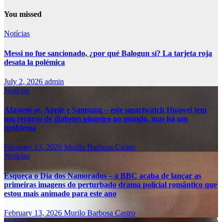
You missed
Notícias
Messi no fue sancionado, ¿por qué Balogun sí? La tarjeta roja
desata la polémica
July 2, 2026
admin
Notícias
Afastem-se, Apple e Samsung – este smartwatch Huawei tem
um recurso de diabetes pioneiro no mundo, mas há um
problema
February 13, 2026
Murilo Barbosa Castro
Notícias
Esqueça o Dia dos Namorados – a BBC acaba de lançar as
primeiras imagens do perturbado drama policial romântico que
estou mais animado para este ano
February 13, 2026
Murilo Barbosa Castro
Notícias