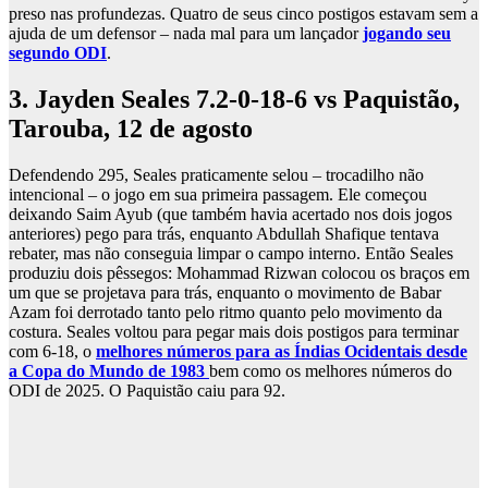
preso nas profundezas. Quatro de seus cinco postigos estavam sem a
ajuda de um defensor – nada mal para um lançador
jogando seu
segundo ODI
.
3. Jayden Seales 7.2-0-18-6 vs Paquistão,
Tarouba, 12 de agosto
Defendendo 295, Seales praticamente selou – trocadilho não
intencional – o jogo em sua primeira passagem. Ele começou
deixando Saim Ayub (que também havia acertado nos dois jogos
anteriores) pego para trás, enquanto Abdullah Shafique tentava
rebater, mas não conseguia limpar o campo interno. Então Seales
produziu dois pêssegos: Mohammad Rizwan colocou os braços em
um que se projetava para trás, enquanto o movimento de Babar
Azam foi derrotado tanto pelo ritmo quanto pelo movimento da
costura. Seales voltou para pegar mais dois postigos para terminar
com 6-18, o
melhores números para as Índias Ocidentais desde
a Copa do Mundo de 1983
bem como os melhores números do
ODI de 2025. O Paquistão caiu para 92.