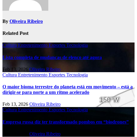
By
Oliveira Ribeiro
Related Post
Cultura
Entretenimento
Esportes
Tecnologia
Lista completa de mudanças de elenco até agora
Feb 13, 2026
Oliveira Ribeiro
Cultura
Entretenimento
Esportes
Tecnologia
O maior bioma terrestre do planeta está em movimento – está a
dirigir-se para norte a um ritmo acelerado
Feb 13, 2026
Oliveira Ribeiro
Cultura
Entretenimento
Esportes
Tecnologia
Empresa russa diz ter transformado pombos em “biodrones”
Feb 13, 2026
Oliveira Ribeiro