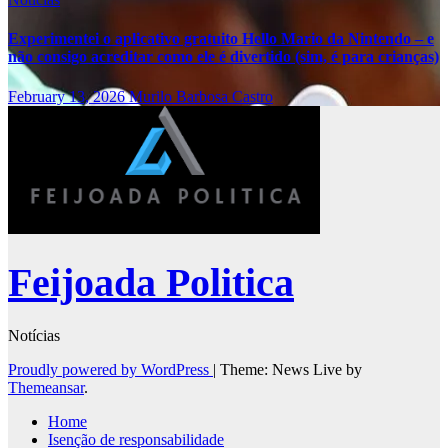
Experimentei o aplicativo gratuito Hello Mario da Nintendo – e
não consigo acreditar como ele é divertido (sim, é para crianças)
February 13, 2026
Murilo Barbosa Castro
Feijoada Politica
Notícias
Proudly powered by WordPress
|
Theme: News Live by
Themeansar
.
Home
Isenção de responsabilidade