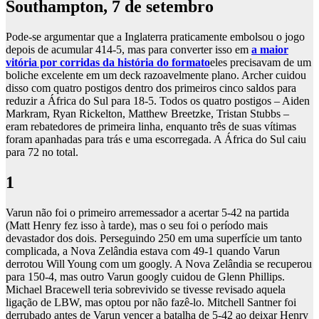
Southampton, 7 de setembro
Pode-se argumentar que a Inglaterra praticamente embolsou o jogo
depois de acumular 414-5, mas para converter isso em
a maior
vitória por corridas da história do formato
eles precisavam de um
boliche excelente em um deck razoavelmente plano. Archer cuidou
disso com quatro postigos dentro dos primeiros cinco saldos para
reduzir a África do Sul para 18-5. Todos os quatro postigos – Aiden
Markram, Ryan Rickelton, Matthew Breetzke, Tristan Stubbs –
eram rebatedores de primeira linha, enquanto três de suas vítimas
foram apanhadas para trás e uma escorregada. A África do Sul caiu
para 72 no total.
1
Varun não foi o primeiro arremessador a acertar 5-42 na partida
(Matt Henry fez isso à tarde), mas o seu foi o período mais
devastador dos dois. Perseguindo 250 em uma superfície um tanto
complicada, a Nova Zelândia estava com 49-1 quando Varun
derrotou Will Young com um googly. A Nova Zelândia se recuperou
para 150-4, mas outro Varun googly cuidou de Glenn Phillips.
Michael Bracewell teria sobrevivido se tivesse revisado aquela
ligação de LBW, mas optou por não fazê-lo. Mitchell Santner foi
derrubado antes de Varun vencer a batalha de 5-42 ao deixar Henry