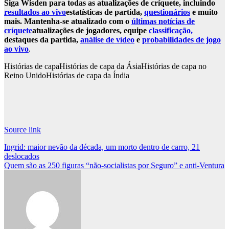
Siga Wisden para todas as atualizações de críquete, incluindo
resultados ao vivo
estatísticas de partida,
questionários
e muito
mais. Mantenha-se atualizado com o
últimas notícias de
críquete
atualizações de jogadores, equipe
classificação,
destaques da partida,
análise de vídeo
e
probabilidades de jogo
ao vivo
.
Histórias de capa
Histórias de capa da Ásia
Histórias de capa no
Reino Unido
Histórias de capa da Índia
Source link
Post
Ingrid: maior nevão da década, um morto dentro de carro, 21
deslocados
navigation
Quem são as 250 figuras “não-socialistas por Seguro” e anti-Ventura