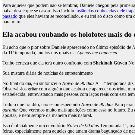
Para aqueles que podem não se lembrar, Daniele chegou pela primeir
baixa desde que se casou. Isso incluiu
instâncias conhecidas dele tra
passado
que eles haviam se reconciliado, e eu irei ao disco como um d
para mim.
Ela acabou roubando os holofotes mais do 
Eu acho que o pior sobre Daniele aparecendo no último episódio de
N
da 11ª temporada, muitos dos quais ela
Apenas me conheceu
.
Tenho certeza que ela terá outro confronto com
Shekinah Güven
No f
Sua mistura diária de notícias de entretenimento
No final do dia, eu sintonizei o
Noivo de 90 dias
A 11ª temporada diz p
Observá -los gritar com alguém que acabou de aparecer nos trinta min
estabelecida, entrevistando mais pessoas com laços reais com esta te
Tudo o que foi dito, não estou esperando
Noivo de 90 dias
Para parar 
garantir
Que veremos muito mais aparições como essa no futuro. Eu 
apostas, e nem sempre da maneira mais natural.
Isso é oficialmente um envoltório
Noivo de 90 dias
Temporada 11, mas 
feiras, especialmente para aqueles que amam drama bagunçado de na