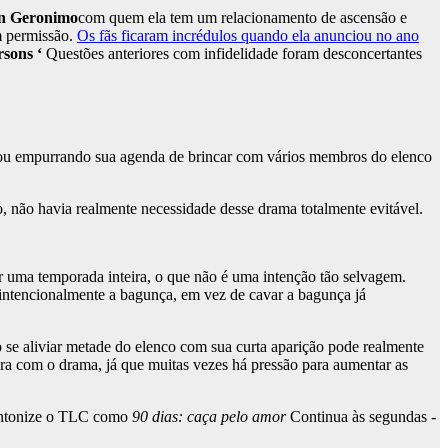
n Geronimo
com quem ela tem um relacionamento de ascensão e
 permissão.
Os fãs ficaram incrédulos quando ela anunciou no ano
rsons ‘
Questões anteriores com infidelidade foram desconcertantes
bou empurrando sua agenda de brincar com vários membros do elenco
, não havia realmente necessidade desse drama totalmente evitável.
por uma temporada inteira, o que não é uma intenção tão selvagem.
 intencionalmente a bagunça, em vez de cavar a bagunça já
o se aliviar metade do elenco com sua curta aparição pode realmente
 com o drama, já que muitas vezes há pressão para aumentar as
intonize o TLC como
90 dias: caça pelo amor
Continua às segundas -