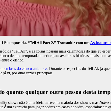
 11ª temporada, “Tell All Part 2.” Transmitir com um
Assinatura
sódios “Tell All”, e as coisas ficaram mais calamitosas do que eu espe
nco de uma temporada anterior para avaliar as histórias atuais, com as
entre o elenco.
 membros do elenco anteriores
Durante os especiais do Tell-Al, já que
 já vi, por duas razões principais.
do quanto qualquer outra pessoa desta tem
eality shows não é uma ideia terrível na maioria dos shows, mas
Noivo d
te é um exercício para jogar pedras em casas de vidro, especialmente q