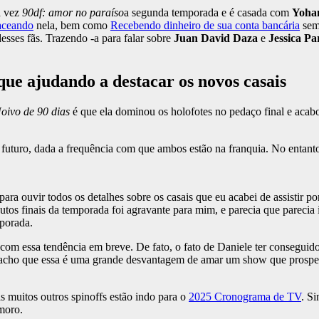
a vez
90df: amor no paraíso
a segunda temporada e é casada com
Yoha
paceando
nela, bem como
Recebendo dinheiro de sua conta bancária
sem
esses fãs. Trazendo -a para falar sobre
Juan David Daza
e
Jessica Pa
que ajudando a destacar os novos casais
oivo de 90 dias
é que ela dominou os holofotes no pedaço final e aca
uturo, dada a frequência com que ambos estão na franquia. No entanto
ara ouvir todos os detalhes sobre os casais que eu acabei de assistir 
utos finais da temporada foi agravante para mim, e parecia que parecia
mporada.
com essa tendência em breve. De fato, o fato de Daniele ter conseguid
acho que essa é uma grande desvantagem de amar um show que prospera
muitos outros spinoffs estão indo para o
2025 Cronograma de TV
. S
moro.