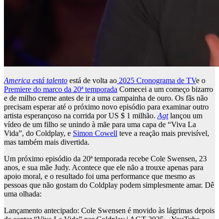
America está talento
está de volta ao
2025 Cronograma de TV
e o
Premiere do marco da 20ª temporada
Comecei a um começo bizarro
e de milho creme antes de ir a uma campainha de ouro. Os fãs não
precisam esperar até o próximo novo episódio para examinar outro
artista esperançoso na corrida por US $ 1 milhão.
Agt
lançou um
vídeo de um filho se unindo à mãe para uma capa de “Viva La
Vida”, do Coldplay, e
Simon Cowell
teve a reação mais previsível,
mas também mais divertida.
Um próximo episódio da 20ª temporada recebe Cole Swensen, 23
anos, e sua mãe Judy. Acontece que ele não a trouxe apenas para
apoio moral, e o resultado foi uma performance que mesmo as
pessoas que não gostam do Coldplay podem simplesmente amar. Dê
uma olhada:
Lançamento antecipado: Cole Swensen é movido às lágrimas depois