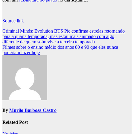
Source link
Post
Criminal Minds: Evolution BTS Pic confirma estrelas retornando
para a quarta temporada, mas estou mais animado com algo
navigation
diferente de quem sobrevive à terceira temporada
Filmes sobre o ensino médio dos anos 80 e 90 que eles nunca
poderiam fazer hoje
By
Murilo Barbosa Castro
Related Post
Notícias