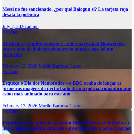
Messi no fue sancionado, ¿por qué Balogun sí? La tarjeta roja
desata la polémica
July 2, 2026
admin
Notícias
Afastem-se, Apple e Samsung – este smartwatch Huawei tem
um recurso de diabetes pioneiro no mundo, mas há um
problema
February 13, 2026
Murilo Barbosa Castro
Notícias
Esqueça o Dia dos Namorados – a BBC acaba de lançar as
primeiras imagens do perturbado drama policial romântico que
estou mais animado para este ano
February 13, 2026
Murilo Barbosa Castro
Notícias
Experimentei o aplicativo gratuito Hello Mario da Nintendo – e
não consigo acreditar como ele é divertido (sim, é para crianças)