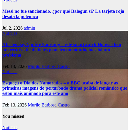
Messi no fue sancionado, ¿por qué Balogun sí? La tarjeta roja
desata la polémica
Jul 2, 2026
admin
Notícias
Afastem-se, Apple e Samsung – este smartwatch Huawei tem
um recurso de diabetes pioneiro no mundo, mas há um
problema
Feb 13, 2026
Murilo Barbosa Castro
Notícias
Esqueça o Dia dos Namorados – a BBC acaba de lançar as
primeiras imagens do perturbado drama policial romântico que
estou mais animado para este ano
Feb 13, 2026
Murilo Barbosa Castro
You missed
Notícias