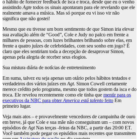
o hábito de fornecer feedback de isca e troca, desde que eu o venho
assistindo
Agt
e todos os sinais apontaram para ele revelando que ele
realmente amava a música. Mas só porque eu vi isso vir não
significa que não gostei!
Mesmo que eu tivesse um bom sentimento de que Simon iria elevar
sua avaliação além de “Good”, Cole e Judy no palco em frente a
milhares de pessoas, com luzes brilhantes brilhando sobre elas, em
frente a quatro juízes de celebridades, com seu sonho em jogo? É
claro que eles sentiriam toda a decepção de desaprovar Simon,
apenas pela alegria de receber seus elogios.
Sua mistura diária de notícias de entretenimento
Em suma, talvez eu seja apenas um otário pelos hábitos testados e
verdadeiros dos vários juízes em
Agt
. Simon Cowell certamente
merece crédito pelo programa, mesmo que todos gostem da isca e do
troca. Ele revelou recentemente como ele tinha que
mentir para os
executivos da NBC para obter
America está talento
feito
Em
primeiro lugar.
Veja mais atos – e provavelmente vencedores de campainha de ouro
em breve, já que Cole e sua mãe não conseguiram um – com novos
episódios de
Agt
Nas terças -feiras da NBC, a partir das 20:00 ET.
Você também pode pegar os episódios mais recentes que transmitem
com um
Assinatura do pavão
no dia seguinte.