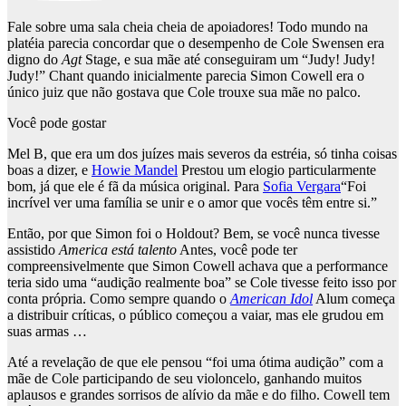
Fale sobre uma sala cheia cheia de apoiadores! Todo mundo na
platéia parecia concordar que o desempenho de Cole Swensen era
digno do
Agt
Stage, e sua mãe até conseguiram um “Judy! Judy!
Judy!” Chant quando inicialmente parecia Simon Cowell era o
único juiz que não gostava que Cole trouxe sua mãe no palco.
Você pode gostar
Mel B, que era um dos juízes mais severos da estréia, só tinha coisas
boas a dizer, e
Howie Mandel
Prestou um elogio particularmente
bom, já que ele é fã da música original. Para
Sofia Vergara
“Foi
incrível ver uma família se unir e o amor que vocês têm entre si.”
Então, por que Simon foi o Holdout? Bem, se você nunca tivesse
assistido
America está talento
Antes, você pode ter
compreensivelmente que Simon Cowell achava que a performance
teria sido uma “audição realmente boa” se Cole tivesse feito isso por
conta própria. Como sempre quando o
American Idol
Alum começa
a distribuir críticas, o público começou a vaiar, mas ele grudou em
suas armas …
Até a revelação de que ele pensou “foi uma ótima audição” com a
mãe de Cole participando de seu violoncelo, ganhando muitos
aplausos e grandes sorrisos de alívio da mãe e do filho. Cowell tem