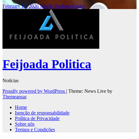
February 13, 2026
Murilo Barbosa Castro
Feijoada Politica
Notícias
Proudly powered by WordPress
|
Theme: News Live by
Themeansar
.
Home
Isenção de responsabilidade
Política de Privacidade
Sobre nós
Termos e Condições