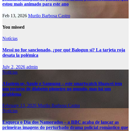
estou mais animado para este ano
Feb 13, 2026
Murilo Barbosa Castro
You missed
Notícias
Messi no fue sancionado, ¿por qué Balogun sí? La tarjeta roja
desata la polémica
July 2, 2026
admin
Notícias
Afastem-se, Apple e Samsung – este smartwatch Huawei tem
um recurso de diabetes pioneiro no mundo, mas há um
problema
February 13, 2026
Murilo Barbosa Castro
Notícias
Esqueça o Dia dos Namorados – a BBC acaba de lançar as
primeiras imagens do perturbado drama policial romântico que