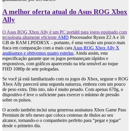
A melhor oferta atual do Asus ROG Xbox
Ally
O Asus ROG Xbox Ally é um PC portátil para jogos equipado com
tecnologia altamente eficiente
AMD
Processador Ryzen Z2 A e 16
GB de RAM LPDDR5X – portanto, é uma versão um pouco mais
fraca em comparação com a mais cara
Asus ROG Xbox Ally X
analisamos e obtivemos quatro estrelas
. Ainda assim, esta
especificação garante que os jogos permaneçam rápidos e
responsivos, com gráficos aparecendo na tela sensível ao toque
FHD 1080p de sete polegadas.
Se você já está familiarizado com os jogos do Xbox, segurar o ROG
Xbox Ally parecerá uma segunda natureza, embora com um pouco
de peso extra. Dito isto, não é muito pesado. Com apenas 670g, o
dispositivo é leve o suficiente para exercer o mínimo de pressão
sobre os pulsos.
O acordo também inclui uma generosa assinatura Xbox Game Pass
Premium de três meses que coloca centenas de títulos ao seu
alcance, tornando-o o companheiro perfeito para “pegar e jogar”
desde o primeiro dia.