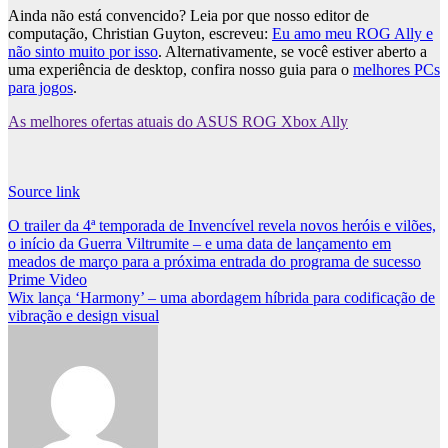
Ainda não está convencido? Leia por que nosso editor de
computação, Christian Guyton, escreveu:
Eu amo meu ROG Ally e
não sinto muito por isso
. Alternativamente, se você estiver aberto a
uma experiência de desktop, confira nosso guia para o
melhores PCs
para jogos
.
As melhores ofertas atuais do ASUS ROG Xbox Ally
Source link
Post
O trailer da 4ª temporada de Invencível revela novos heróis e vilões,
o início da Guerra Viltrumite – e uma data de lançamento em
navigation
meados de março para a próxima entrada do programa de sucesso
Prime Video
Wix lança ‘Harmony’ – uma abordagem híbrida para codificação de
vibração e design visual