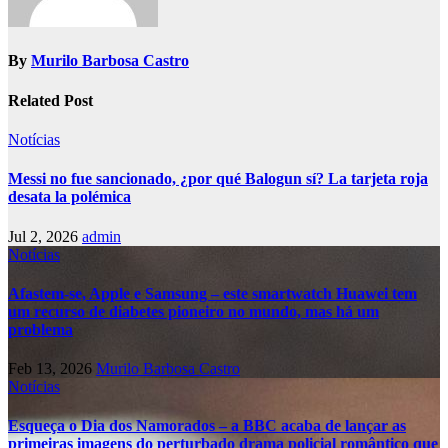
By
Murilo Barbosa Castro
Related Post
Notícias
Messi no fue sancionado, ¿por qué Balogun sí? La tarjeta roja
desata la polémica
Jul 2, 2026
admin
Notícias
Afastem-se, Apple e Samsung – este smartwatch Huawei tem
um recurso de diabetes pioneiro no mundo, mas há um
problema
Feb 13, 2026
Murilo Barbosa Castro
Notícias
Esqueça o Dia dos Namorados – a BBC acaba de lançar as
primeiras imagens do perturbado drama policial romântico que