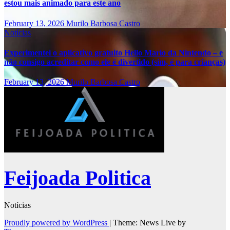
estou mais animado para este ano
February 13, 2026
Murilo Barbosa Castro
Notícias
Experimentei o aplicativo gratuito Hello Mario da Nintendo – e
não consigo acreditar como ele é divertido (sim, é para crianças)
February 13, 2026
Murilo Barbosa Castro
Feijoada Politica
Notícias
Proudly powered by WordPress
|
Theme: News Live by