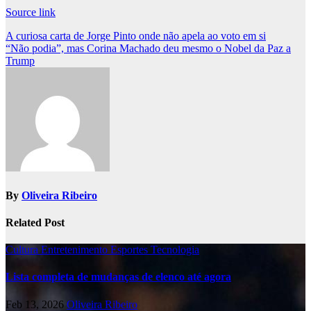
Source link
Post
A curiosa carta de Jorge Pinto onde não apela ao voto em si
“Não podia”, mas Corina Machado deu mesmo o Nobel da Paz a
navigation
Trump
By
Oliveira Ribeiro
Related Post
Cultura
Entretenimento
Esportes
Tecnologia
Lista completa de mudanças de elenco até agora
Feb 13, 2026
Oliveira Ribeiro