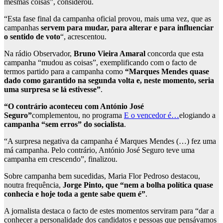
mesmas coisas”, considerou.
“Esta fase final da campanha oficial provou, mais uma vez, que as
campanhas
servem para mudar, para alterar e para influenciar
o sentido de voto
“, acrescentou.
Na rádio Observador,
Bruno Vieira Amaral
concorda que esta
campanha “mudou as coisas”, exemplificando com o facto de
termos partido para a campanha como
“Marques Mendes quase
dado como garantido na segunda volta e, neste momento, seria
uma surpresa se lá estivesse”
.
“O contrário aconteceu com António José
Seguro”
complementou, no programa
E o vencedor é…
elogiando a
campanha “sem erros” do socialista
.
“A surpresa negativa da campanha é Marques Mendes (…) fez uma
má campanha. Pelo contrário, António José Seguro teve uma
campanha em crescendo”, finalizou.
Sobre campanha bem sucedidas, Maria Flor Pedroso destacou,
noutra frequência,
Jorge Pinto, que “nem a bolha política quase
conhecia e hoje toda a gente sabe quem é”
.
A jornalista destaca o facto de estes momentos serviram para “dar a
conhecer a personalidade dos candidatos e pessoas que pensávamos