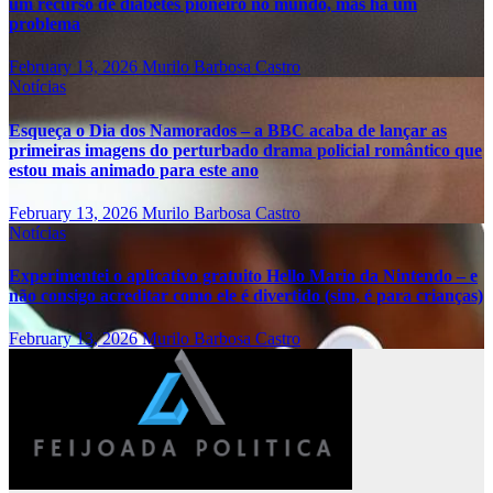
um recurso de diabetes pioneiro no mundo, mas há um
problema
February 13, 2026
Murilo Barbosa Castro
Notícias
Esqueça o Dia dos Namorados – a BBC acaba de lançar as
primeiras imagens do perturbado drama policial romântico que
estou mais animado para este ano
February 13, 2026
Murilo Barbosa Castro
Notícias
Experimentei o aplicativo gratuito Hello Mario da Nintendo – e
não consigo acreditar como ele é divertido (sim, é para crianças)
February 13, 2026
Murilo Barbosa Castro