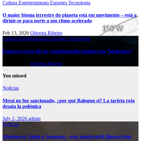
Cultura
Entretenimento
Esportes
Tecnologia
O maior bioma terrestre do planeta está em movimento – está a
dirigir-se para norte a um ritmo acelerado
Feb 13, 2026
Oliveira Ribeiro
Cultura
Entretenimento
Esportes
Tecnologia
Empresa russa diz ter transformado pombos em “biodrones”
Feb 13, 2026
Oliveira Ribeiro
You missed
Notícias
Messi no fue sancionado, ¿por qué Balogun sí? La tarjeta roja
desata la polémica
July 2, 2026
admin
Notícias
Afastem-se, Apple e Samsung – este smartwatch Huawei tem