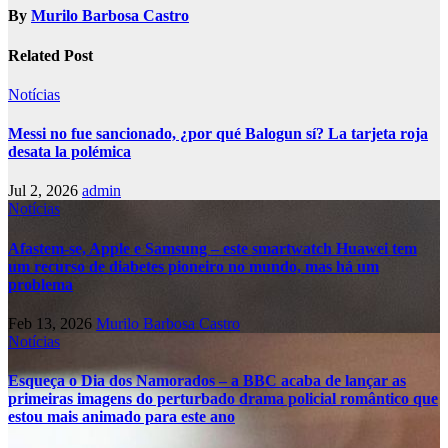
By
Murilo Barbosa Castro
Related Post
Notícias
Messi no fue sancionado, ¿por qué Balogun sí? La tarjeta roja
desata la polémica
Jul 2, 2026
admin
Notícias
Afastem-se, Apple e Samsung – este smartwatch Huawei tem
um recurso de diabetes pioneiro no mundo, mas há um
problema
Feb 13, 2026
Murilo Barbosa Castro
Notícias
Esqueça o Dia dos Namorados – a BBC acaba de lançar as
primeiras imagens do perturbado drama policial romântico que
estou mais animado para este ano