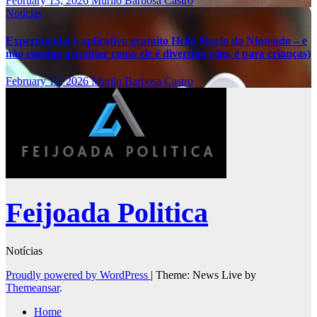
February 13, 2026
Murilo Barbosa Castro
Notícias
Experimentei o aplicativo gratuito Hello Mario da Nintendo – e
não consigo acreditar como ele é divertido (sim, é para crianças)
February 13, 2026
Murilo Barbosa Castro
Feijoada Politica
Notícias
Proudly powered by WordPress
|
Theme: News Live by
Themeansar
.
Home