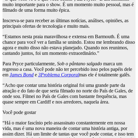
muito importante para o show. É um momento muito pessoal, mas é
filmado de uma forma muito épica.
Inscreva-se para receber as últimas notícias, análises, opiniões, as
principais ofertas de tecnologia e muito mais.
“Estamos nesta praia maravilhosa e extensa em Barmouth. É uma
chance para você ver a família se unindo. Estou me lembrando disso
agora e muito disso não estava planejado. Quando nos reunimos,
cantando juntos, foi um momento extraordinário.”
Para Pryce particularmente,
Sob o pântano salgado
marca um
regresso a casa. Você pode não ter percebido isso pelos papéis dele
em
James Bond
e
3Problema Corporal
mas ele é totalmente galês.
“Acho que contar uma história original foi uma grande parte da
atração e do fato de que seria filmado no norte do País de Gales, de
onde sou. Filmei no País de Gales com bastante frequência, mas
quase sempre em Cardiff e nos arredores, naquela área.
Você pode gostar
“Há o maior fascínio pelo assassinato constantemente em nossa
vida, mas é uma nova maneira de contar uma história antiga, por
assim dizer. Há um limite de tantas que você pode contar, e isso tem