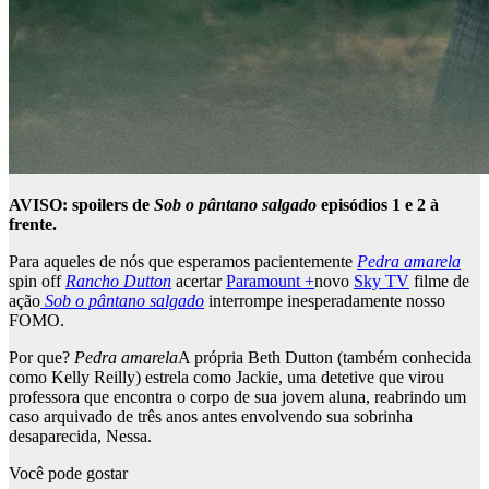
AVISO: spoilers de
Sob o pântano salgado
episódios 1 e 2 à
frente.
Para aqueles de nós que esperamos pacientemente
Pedra amarela
spin off
Rancho Dutton
acertar
Paramount +
novo
Sky TV
filme de
ação
Sob o pântano salgado
interrompe inesperadamente nosso
FOMO.
Por que?
Pedra amarela
A própria Beth Dutton (também conhecida
como Kelly Reilly) estrela como Jackie, uma detetive que virou
professora que encontra o corpo de sua jovem aluna, reabrindo um
caso arquivado de três anos antes envolvendo sua sobrinha
desaparecida, Nessa.
Você pode gostar