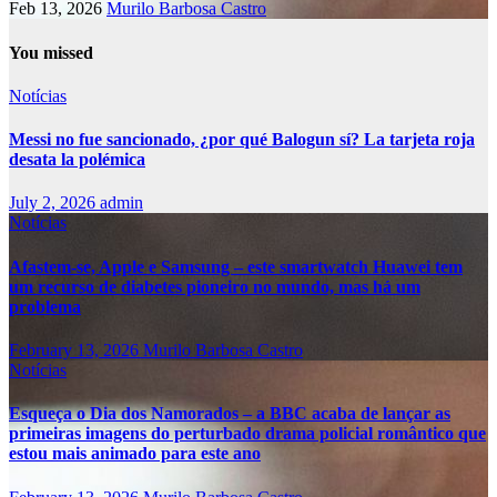
Feb 13, 2026
Murilo Barbosa Castro
You missed
Notícias
Messi no fue sancionado, ¿por qué Balogun sí? La tarjeta roja
desata la polémica
July 2, 2026
admin
Notícias
Afastem-se, Apple e Samsung – este smartwatch Huawei tem
um recurso de diabetes pioneiro no mundo, mas há um
problema
February 13, 2026
Murilo Barbosa Castro
Notícias
Esqueça o Dia dos Namorados – a BBC acaba de lançar as
primeiras imagens do perturbado drama policial romântico que
estou mais animado para este ano