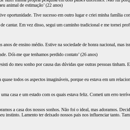
meu animal de estimação’ (22 anos)
ive oportunidade. Tive sucesso em outro lugar e criei minha família co
 de cantar. Em vez disso, segui um caminho tradicional e me tornei pr
 anos de ensino médio. Estive na sociedade de honra nacional, mas iss
ade. Dói-me que tenhamos perdido contato’ (26 anos)
desisti do meu sonho por causa das dúvidas que outras pessoas tinham. 
m quase todos os aspectos imagináveis, porque eu estava em um relaci
a casa e um estado com os quais estava feliz. Cometi um erro terrível e
amos a casa dos nossos sonhos. Não foi o ideal, mas adoramos. Decid
eu instinto. Lamento ter deixado nossos pais nos influenciar tanto. T