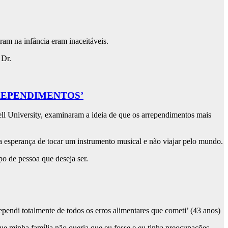
am na infância eram inaceitáveis.
 Dr.
REPENDIMENTOS’
ell University, examinaram a ideia de que os arrependimentos mais
 esperança de tocar um instrumento musical e não viajar pelo mundo.
o de pessoa que deseja ser.
ependi totalmente de todos os erros alimentares que cometi’ (43 anos)
que minha família não queria que eu fosse e eu tinha preocupações