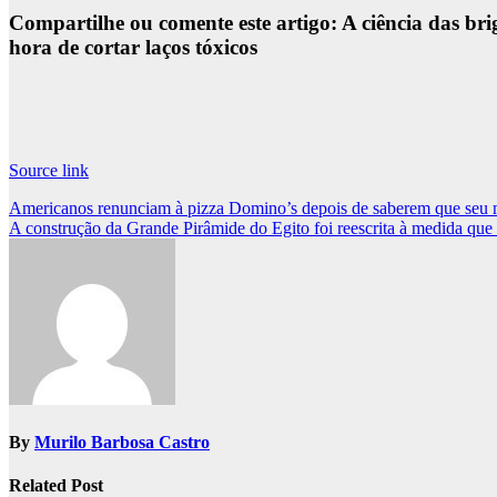
Compartilhe ou comente este artigo: A ciência das bri
hora de cortar laços tóxicos
Source link
Post
Americanos renunciam à pizza Domino’s depois de saberem que seu mo
A construção da Grande Pirâmide do Egito foi reescrita à medida que
navigation
By
Murilo Barbosa Castro
Related Post