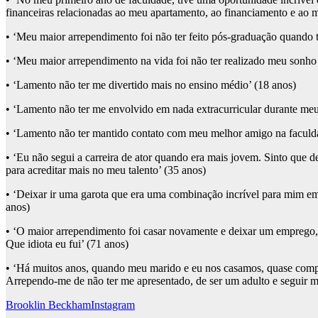
financeiras relacionadas ao meu apartamento, ao financiamento e ao 
• ‘Meu maior arrependimento foi não ter feito pós-graduação quando t
• ‘Meu maior arrependimento na vida foi não ter realizado meu sonho
• ‘Lamento não ter me divertido mais no ensino médio’ (18 anos)
• ‘Lamento não ter me envolvido em nada extracurricular durante meus
• ‘Lamento não ter mantido contato com meu melhor amigo na faculd
• ‘Eu não segui a carreira de ator quando era mais jovem. Sinto que 
para acreditar mais no meu talento’ (35 anos)
• ‘Deixar ir uma garota que era uma combinação incrível para mim e
anos)
• ‘O maior arrependimento foi casar novamente e deixar um emprego, um
Que idiota eu fui’ (71 anos)
• ‘Há muitos anos, quando meu marido e eu nos casamos, quase compr
Arrependo-me de não ter me apresentado, de ser um adulto e seguir m
Brooklin Beckham
Instagram