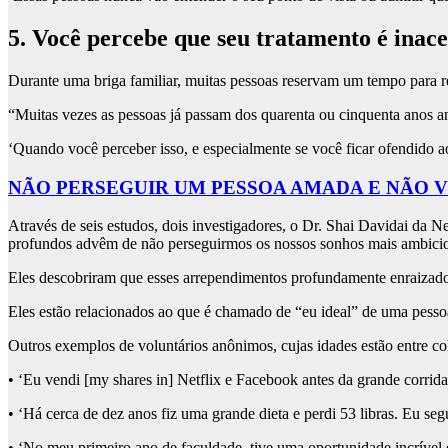
5. Você percebe que seu tratamento é inace
Durante uma briga familiar, muitas pessoas reservam um tempo para r
“Muitas vezes as pessoas já passam dos quarenta ou cinquenta anos an
‘Quando você perceber isso, e especialmente se você ficar ofendido ao 
NÃO PERSEGUIR UM PESSOA AMADA E NÃO 
Através de seis estudos, dois investigadores, o Dr. Shai Davidai da
profundos advêm de não perseguirmos os nossos sonhos mais ambicio
Eles descobriram que esses arrependimentos profundamente enraizado
Eles estão relacionados ao que é chamado de “eu ideal” de uma pesso
Outros exemplos de voluntários anônimos, cujas idades estão entre co
• ‘Eu vendi [my shares in] Netflix e Facebook antes da grande corrid
• ‘Há cerca de dez anos fiz uma grande dieta e perdi 53 libras. Eu se
• ‘No meu primeiro ano de faculdade, tive uma oportunidade incrível 