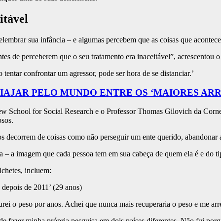
itável
elembrar sua infância – e algumas percebem que as coisas que acontecer
tes de perceberem que o seu tratamento era inaceitável”, acrescentou o
tentar confrontar um agressor, pode ser hora de se distanciar.’
VIAJAR PELO MUNDO ENTRE OS ‘MAIORES AR
 New School for Social Research e o Professor Thomas Gilovich da Corn
sos.
s decorrem de coisas como não perseguir um ente querido, abandonar a
a – a imagem que cada pessoa tem em sua cabeça de quem ela é e do tip
lchetes, incluem:
a depois de 2011’ (29 anos)
gurei o peso por anos. Achei que nunca mais recuperaria o peso e me arr
de fazer minha própria pesquisa em dois países diferentes. Não fui por