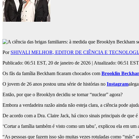
Por
SHIVALI MELHOR, EDITOR DE CIÊNCIA E TECNOLOGI
Publicado:
06:51 EST, 20 de janeiro de 2026
|
Atualizado:
06:51 EST,
Os fãs da família Beckham ficaram chocados com
Brooklin Beckha
O jovem de 26 anos postou uma série de histórias no
Instagram
alega
Então, por que o Brooklyn decidiu se tornar “nuclear” agora?
Embora a verdadeira razão ainda não esteja clara, a ciência pode ajuda
De acordo com a Dra. Claire Jack, há cinco sinais principais de que é 
‘Cortar a família também é visto como um tabu’, explicou ela em um 
“As pessoas que fazem isso são muitas vezes rotuladas como “más” ou 