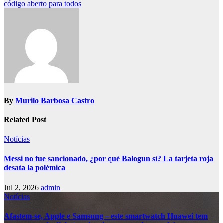
código aberto para todos
By
Murilo Barbosa Castro
Related Post
Notícias
Messi no fue sancionado, ¿por qué Balogun sí? La tarjeta roja
desata la polémica
Jul 2, 2026
admin
Notícias
Afastem-se, Apple e Samsung – este smartwatch Huawei tem