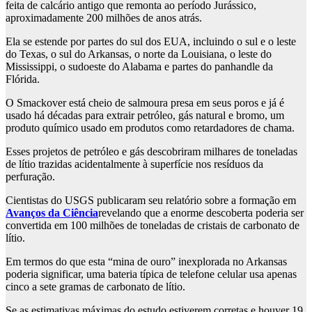
feita de calcário antigo que remonta ao período Jurássico,
aproximadamente 200 milhões de anos atrás.
Ela se estende por partes do sul dos EUA, incluindo o sul e o leste
do Texas, o sul do Arkansas, o norte da Louisiana, o leste do
Mississippi, o sudoeste do Alabama e partes do panhandle da
Flórida.
O Smackover está cheio de salmoura presa em seus poros e já é
usado há décadas para extrair petróleo, gás natural e bromo, um
produto químico usado em produtos como retardadores de chama.
Esses projetos de petróleo e gás descobriram milhares de toneladas
de lítio trazidas acidentalmente à superfície nos resíduos da
perfuração.
Cientistas do USGS publicaram seu relatório sobre a formação em
Avanços da Ciência
revelando que a enorme descoberta poderia ser
convertida em 100 milhões de toneladas de cristais de carbonato de
lítio.
Em termos do que esta “mina de ouro” inexplorada no Arkansas
poderia significar, uma bateria típica de telefone celular usa apenas
cinco a sete gramas de carbonato de lítio.
Se as estimativas máximas do estudo estiverem corretas e houver 19