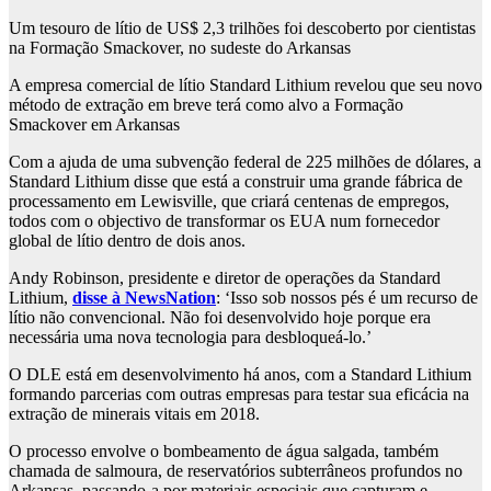
Um tesouro de lítio de US$ 2,3 trilhões foi descoberto por cientistas
na Formação Smackover, no sudeste do Arkansas
A empresa comercial de lítio Standard Lithium revelou que seu novo
método de extração em breve terá como alvo a Formação
Smackover em Arkansas
Com a ajuda de uma subvenção federal de 225 milhões de dólares, a
Standard Lithium disse que está a construir uma grande fábrica de
processamento em Lewisville, que criará centenas de empregos,
todos com o objectivo de transformar os EUA num fornecedor
global de lítio dentro de dois anos.
Andy Robinson, presidente e diretor de operações da Standard
Lithium,
disse à NewsNation
: ‘Isso sob nossos pés é um recurso de
lítio não convencional. Não foi desenvolvido hoje porque era
necessária uma nova tecnologia para desbloqueá-lo.’
O DLE está em desenvolvimento há anos, com a Standard Lithium
formando parcerias com outras empresas para testar sua eficácia na
extração de minerais vitais em 2018.
O processo envolve o bombeamento de água salgada, também
chamada de salmoura, de reservatórios subterrâneos profundos no
Arkansas, passando-a por materiais especiais que capturam e