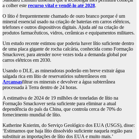
a colher este
recurso vital e vendê-lo até 2028
.
O lítio é frequentemente chamado de ouro branco porque é um
mineral essencial usado na criação de baterias em carros elétricos,
telefones e outros dispositivos digitais. Ajuda até na criação de
produtos farmacêuticos, vidros, cerâmicas e equipamentos militares.
Um estudo recente estimou que poderia haver lítio suficiente dentro
de uma placa gigante de rocha calcária, conhecida como Formação
Smackover, para atender nove vezes toda a demanda global por
carros elétricos em 2030.
Usando o DLE, as mineradoras poderão em breve extrair água
salgada rica em lítio de reservatórios subterrâneos em
Arcansas
filtrar os minerais e devolver a água subterrânea
processada à Terra dentro de 24 horas.
A estimativa de 2024 de 19 milhões de toneladas de lítio na
Formação Smackover seria suficiente para eliminar a atual
dependência do país da China, que controla cerca de 70% do
fornecimento mundial de lítio.
Katherine Knierim, do Serviço Geológico dos EUA (USGS), disse:
‘Estimamos que haja lítio dissolvido suficiente naquela região para
substituir as importações de lítio dos EUA e muito mais.’