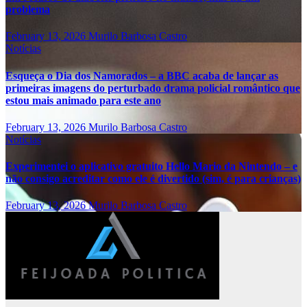
problema
February 13, 2026
Murilo Barbosa Castro
Notícias
Esqueça o Dia dos Namorados – a BBC acaba de lançar as
primeiras imagens do perturbado drama policial romântico que
estou mais animado para este ano
February 13, 2026
Murilo Barbosa Castro
Notícias
Experimentei o aplicativo gratuito Hello Mario da Nintendo – e
não consigo acreditar como ele é divertido (sim, é para crianças)
February 13, 2026
Murilo Barbosa Castro