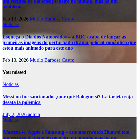
um recurso de diabetes pioneiro no mundo, mas há um
problema
Feb 13, 2026
Murilo Barbosa Castro
Notícias
Esqueça o Dia dos Namorados – a BBC acaba de lançar as
primeiras imagens do perturbado drama policial romântico que
estou mais animado para este ano
Feb 13, 2026
Murilo Barbosa Castro
You missed
Notícias
Messi no fue sancionado, ¿por qué Balogun sí? La tarjeta roja
desata la polémica
July 2, 2026
admin
Notícias
Afastem-se, Apple e Samsung – este smartwatch Huawei tem
um recurso de diabetes pioneiro no mundo, mas há um