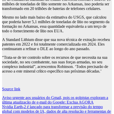
milhões de toneladas de lítio somente no Arkansas, isso poderia ser
transformado em 20 trilhões de baterias de telefones celulares.
Mesmo no lado mais baixo da estimativa do USGS, que calculou
que poderia haver 5,1 milhões de toneladas de lítio no segmento da
formação no Arkansas, essa quantidade equivaleria a um terço de
todo o fornecimento de lítio nos EUA.
A Standard Lithium disse que sua nova técnica de extração recebeu
patentes em 2022 e foi totalmente comercializada em 2024. Eles
continuaram a refinar o DLE ao longo do ano passado.
“Trata-se de ter controlo sobre os recursos de que necessita na sua
sociedade, no seu combatente, nas suas forças armadas, no seu
complexo industrial”, acrescentou Robinson. ‘Todos precisarão de
acesso a este mineral crítico específico nas próximas décadas.’
Source link
Post
Aviso urgente aos usuários do Gmail, pois os golpistas exploram a
última atualização de e-mail do Google: Exclua AGORA
navigation
Nvidia Earth-2 é lançado para transformar a previsão do tempo
global com modelos de IA, dados de alta resolução e ferramentas de