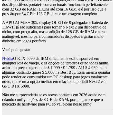
dos dispositivos portáteis convencionais funcionam perfeitamente
com 32 GB de RAM (alguns até com 16 GB), e é por isso que a
pressão por 64 GB e 128 GB parece um exagero completo.
A APU AI Max+ 395, display OLED de 9 polegadas e bateria de
116WH já são suficientes para tornar o Next 2 um dispositivo de
nicho, com preço alto, mas a adição de 128 GB de RAM o torna
inatingível, mesmo para consumidores dispostos a gastar muito
dinheiro em jogos portáteis.
Você pode gostar
Nvidia
O RTX 5090 da IBM dificilmente está disponível em
qualquer loja de varejo, e as opções de terceiros estão todas muito
acima do preço sugerido de $ 1.999 / £ 1.799 / AU $ 4.039, com
algumas custando quase $ 5.000 na Best Buy. Essa mesma quantia
pode render ao consumidor um PC desktop para jogos totalmente
novo, que é uma opção melhor em relação ao portátil Next 2 e à
GPU RTX 5090.
Não me surpreenderia se os novos portáteis em 2026 acabassem
criando configurações de 8 GB de RAM, porque parece que o
mercado de hardware para PC só vai piorar nesse ritmo.