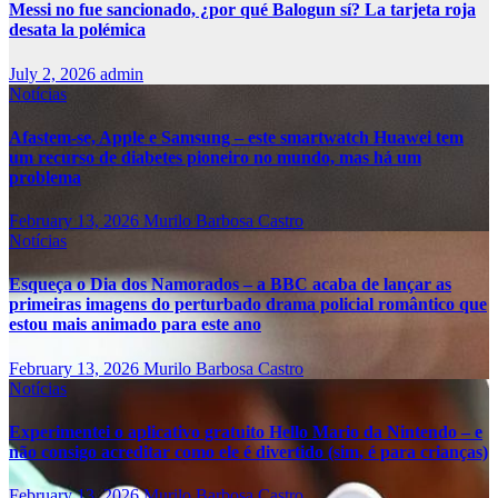
Messi no fue sancionado, ¿por qué Balogun sí? La tarjeta roja
desata la polémica
July 2, 2026
admin
Notícias
Afastem-se, Apple e Samsung – este smartwatch Huawei tem
um recurso de diabetes pioneiro no mundo, mas há um
problema
February 13, 2026
Murilo Barbosa Castro
Notícias
Esqueça o Dia dos Namorados – a BBC acaba de lançar as
primeiras imagens do perturbado drama policial romântico que
estou mais animado para este ano
February 13, 2026
Murilo Barbosa Castro
Notícias
Experimentei o aplicativo gratuito Hello Mario da Nintendo – e
não consigo acreditar como ele é divertido (sim, é para crianças)
February 13, 2026
Murilo Barbosa Castro