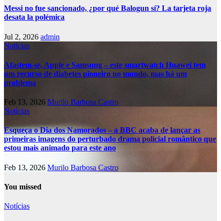
Messi no fue sancionado, ¿por qué Balogun sí? La tarjeta roja
desata la polémica
Jul 2, 2026
admin
Notícias
Afastem-se, Apple e Samsung – este smartwatch Huawei tem
um recurso de diabetes pioneiro no mundo, mas há um
problema
Feb 13, 2026
Murilo Barbosa Castro
Notícias
Esqueça o Dia dos Namorados – a BBC acaba de lançar as
primeiras imagens do perturbado drama policial romântico que
estou mais animado para este ano
Feb 13, 2026
Murilo Barbosa Castro
You missed
Notícias