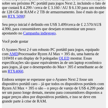
sobre seu próximo PC portátil para jogos Next 2, incluindo o fato de
que custará $ 4.299 / cerca de £ 3.160 / AU $ 6.130 para um modelo
de 128 GB de RAM e 2 TB de armazenamento. Isso é mais do que
um
RTX 5090
!
Seu preço inicial é definido em US$ 3.499/cerca de £ 2.570/AU$
4.990, para consumidores que desejam economizar um pouco
apostando no
Campanha indiegogo
.
Você pode gostar
O Ayaneo Next 2 é um robusto PC portátil para jogos, equipado
com
AMD
Processador Ryzen AI Max + 395 do, uma bateria de
116WH e um display de 9 polegadas
OLED
mostrar. Essas
especificações são quase equivalentes às de um laptop econômico
para jogos, já que o desempenho do Max+ 395 é semelhante ao de
um
RTX4060
.
Embora sempre se esperasse que o Ayaneo Next 2 fosse um
dispositivo portátil caro – já que todos os dispositivos portáteis com
Ryzen AI Max + 395 o são – o preço de varejo de US$ 4.299 pode
ser um passo longe demais, mesmo para consumidores dispostos a
pagar preços altos por dispositivos portáteis, e isso se deve em
grande parte à crise de RAM.