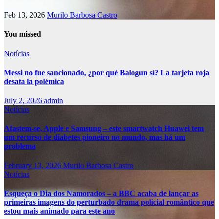
Feb 13, 2026
Murilo Barbosa Castro
You missed
Notícias
Messi no fue sancionado, ¿por qué Balogun sí? La tarjeta roja
desata la polémica
July 2, 2026
admin
Notícias
Afastem-se, Apple e Samsung – este smartwatch Huawei tem
um recurso de diabetes pioneiro no mundo, mas há um
problema
February 13, 2026
Murilo Barbosa Castro
Notícias
Esqueça o Dia dos Namorados – a BBC acaba de lançar as
primeiras imagens do perturbado drama policial romântico que
estou mais animado para este ano