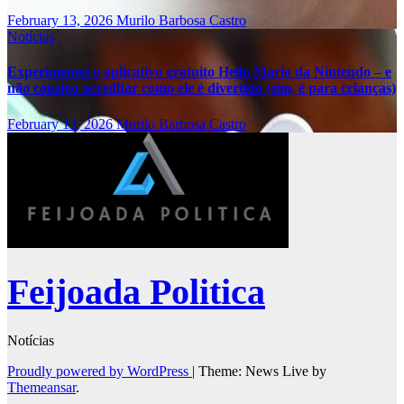
February 13, 2026
Murilo Barbosa Castro
Notícias
Experimentei o aplicativo gratuito Hello Mario da Nintendo – e
não consigo acreditar como ele é divertido (sim, é para crianças)
February 13, 2026
Murilo Barbosa Castro
Feijoada Politica
Notícias
Proudly powered by WordPress
|
Theme: News Live by
Themeansar
.