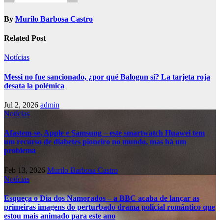
By
Murilo Barbosa Castro
Related Post
Notícias
Messi no fue sancionado, ¿por qué Balogun sí? La tarjeta roja
desata la polémica
Jul 2, 2026
admin
Notícias
Afastem-se, Apple e Samsung – este smartwatch Huawei tem
um recurso de diabetes pioneiro no mundo, mas há um
problema
Feb 13, 2026
Murilo Barbosa Castro
Notícias
Esqueça o Dia dos Namorados – a BBC acaba de lançar as
primeiras imagens do perturbado drama policial romântico que
estou mais animado para este ano