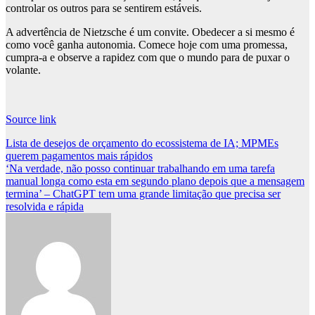
controlar os outros para se sentirem estáveis.
A advertência de Nietzsche é um convite. Obedecer a si mesmo é
como você ganha autonomia. Comece hoje com uma promessa,
cumpra-a e observe a rapidez com que o mundo para de puxar o
volante.
Source link
Post
Lista de desejos de orçamento do ecossistema de IA; MPMEs
querem pagamentos mais rápidos
navigation
‘Na verdade, não posso continuar trabalhando em uma tarefa
manual longa como esta em segundo plano depois que a mensagem
termina’ – ChatGPT tem uma grande limitação que precisa ser
resolvida e rápida