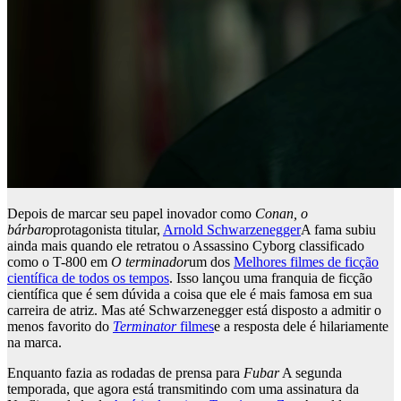
Depois de marcar seu papel inovador como
Conan, o
bárbaro
protagonista titular,
Arnold Schwarzenegger
A fama subiu
ainda mais quando ele retratou o Assassino Cyborg classificado
como o T-800 em
O terminador
um dos
Melhores filmes de ficção
científica de todos os tempos
. Isso lançou uma franquia de ficção
científica que é sem dúvida a coisa que ele é mais famosa em sua
carreira de atriz. Mas até Schwarzenegger está disposto a admitir o
menos favorito do
Terminator
filmes
e a resposta dele é hilariamente
na marca.
Enquanto fazia as rodadas de prensa para
Fubar
A segunda
temporada, que agora está transmitindo com uma assinatura da