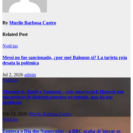
By
Murilo Barbosa Castro
Related Post
Notícias
Messi no fue sancionado, ¿por qué Balogun sí? La tarjeta roja
desata la polémica
Jul 2, 2026
admin
Notícias
Afastem-se, Apple e Samsung – este smartwatch Huawei tem
um recurso de diabetes pioneiro no mundo, mas há um
problema
Feb 13, 2026
Murilo Barbosa Castro
Notícias
Esqueça o Dia dos Namorados – a BBC acaba de lançar as