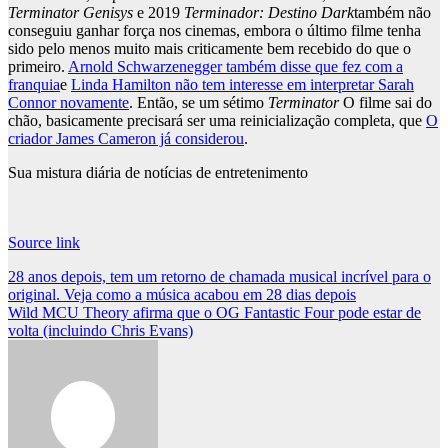
Terminator Genisys
e 2019
Terminador: Destino Dark
também não
conseguiu ganhar força nos cinemas, embora o último filme tenha
sido pelo menos muito mais criticamente bem recebido do que o
primeiro.
Arnold Schwarzenegger também disse que fez com a
franquia
e
Linda Hamilton não tem interesse em interpretar Sarah
Connor novamente
. Então, se um sétimo
Terminator
O filme sai do
chão, basicamente precisará ser uma reinicialização completa, que
O
criador James Cameron já considerou
.
Sua mistura diária de notícias de entretenimento
Source link
Post
28 anos depois, tem um retorno de chamada musical incrível para o
original. Veja como a música acabou em 28 dias depois
navigation
Wild MCU Theory afirma que o OG Fantastic Four pode estar de
volta (incluindo Chris Evans)