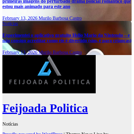
primeiras imagens do perturbado drama policial romântico que
estou mais animado para este ano
February 13, 2026
Murilo Barbosa Castro
Notícias
Experimentei o aplicativo gratuito Hello Mario da Nintendo – e
não consigo acreditar como ele é divertido (sim, é para crianças)
February 13, 2026
Murilo Barbosa Castro
Feijoada Politica
Notícias