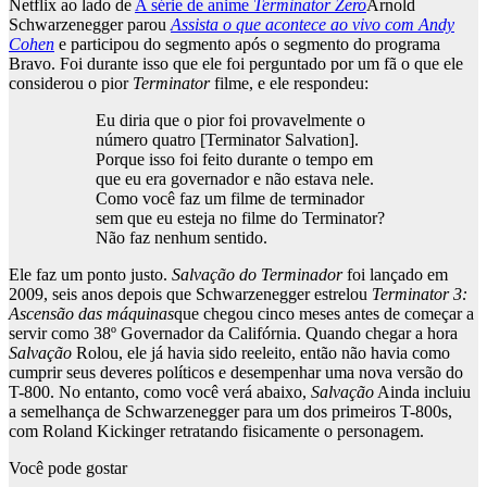
Netflix ao lado de
A série de anime
Terminator Zero
Arnold
Schwarzenegger parou
Assista o que acontece ao vivo com Andy
Cohen
e participou do segmento após o segmento do programa
Bravo. Foi durante isso que ele foi perguntado por um fã o que ele
considerou o pior
Terminator
filme, e ele respondeu:
Eu diria que o pior foi provavelmente o
número quatro [Terminator Salvation].
Porque isso foi feito durante o tempo em
que eu era governador e não estava nele.
Como você faz um filme de terminador
sem que eu esteja no filme do Terminator?
Não faz nenhum sentido.
Ele faz um ponto justo.
Salvação do Terminador
foi lançado em
2009, seis anos depois que Schwarzenegger estrelou
Terminator 3:
Ascensão das máquinas
que chegou cinco meses antes de começar a
servir como 38º Governador da Califórnia. Quando chegar a hora
Salvação
Rolou, ele já havia sido reeleito, então não havia como
cumprir seus deveres políticos e desempenhar uma nova versão do
T-800. No entanto, como você verá abaixo,
Salvação
Ainda incluiu
a semelhança de Schwarzenegger para um dos primeiros T-800s,
com Roland Kickinger retratando fisicamente o personagem.
Você pode gostar