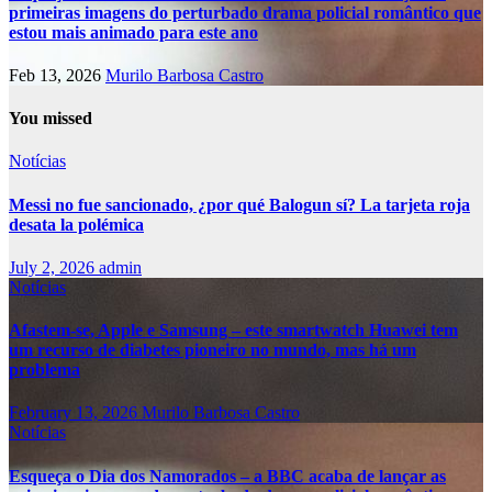
primeiras imagens do perturbado drama policial romântico que
estou mais animado para este ano
Feb 13, 2026
Murilo Barbosa Castro
You missed
Notícias
Messi no fue sancionado, ¿por qué Balogun sí? La tarjeta roja
desata la polémica
July 2, 2026
admin
Notícias
Afastem-se, Apple e Samsung – este smartwatch Huawei tem
um recurso de diabetes pioneiro no mundo, mas há um
problema
February 13, 2026
Murilo Barbosa Castro
Notícias
Esqueça o Dia dos Namorados – a BBC acaba de lançar as