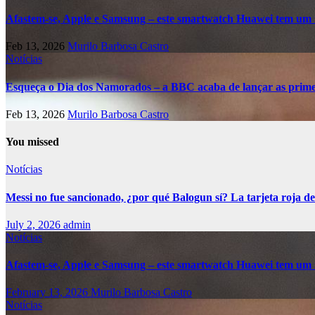
Afastem-se, Apple e Samsung – este smartwatch Huawei tem um 
Feb 13, 2026
Murilo Barbosa Castro
Notícias
Esqueça o Dia dos Namorados – a BBC acaba de lançar as primei
Feb 13, 2026
Murilo Barbosa Castro
You missed
Notícias
Messi no fue sancionado, ¿por qué Balogun sí? La tarjeta roja de
July 2, 2026
admin
Notícias
Afastem-se, Apple e Samsung – este smartwatch Huawei tem um 
February 13, 2026
Murilo Barbosa Castro
Notícias