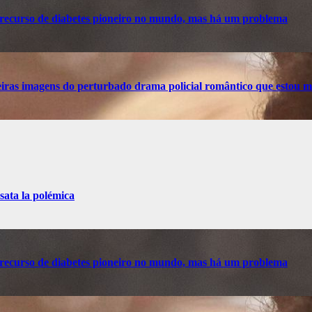
recurso de diabetes pioneiro no mundo, mas há um problema
ras imagens do perturbado drama policial romântico que estou m
sata la polémica
recurso de diabetes pioneiro no mundo, mas há um problema