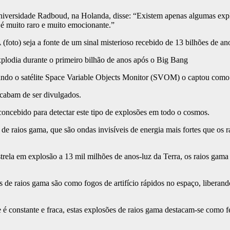
niversidade Radboud, na Holanda, disse: “Existem apenas algumas expl
 é muito raro e muito emocionante.”
o) seja a fonte de um sinal misterioso recebido de 13 bilhões de anos
lodia durante o primeiro bilhão de anos após o Big Bang
ando o satélite Space Variable Objects Monitor (SVOM) o captou como u
 acabam de ser divulgados.
concebido para detectar este tipo de explosões em todo o cosmos.
a de raios gama, que são ondas invisíveis de energia mais fortes que os
rela em explosão a 13 mil milhões de anos-luz da Terra, os raios gama 
 de raios gama são como fogos de artifício rápidos no espaço, libera
e é constante e fraca, estas explosões de raios gama destacam-se como f