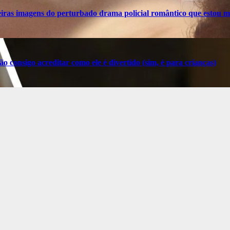
ras imagens do perturbado drama policial romântico que estou m
o consigo acreditar como ele é divertido (sim, é para crianças)