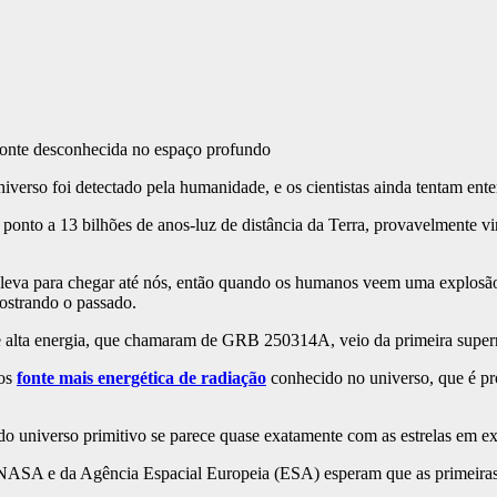
verso foi detectado pela humanidade, e os cientistas ainda tentam ent
ponto a 13 bilhões de anos-luz de distância da Terra, provavelmente 
) leva para chegar até nós, então quando os humanos veem uma explosão
strando o passado.
de alta energia, que chamaram de GRB 250314A, veio da primeira supern
 os
fonte mais energética de radiação
conhecido no universo, que é pr
 do universo primitivo se parece quase exatamente com as estrelas em 
 da NASA e da Agência Espacial Europeia (ESA) esperam que as primeira