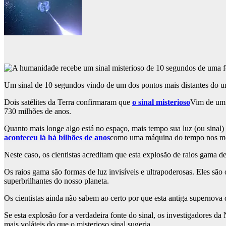
Um sinal de 10 segundos vindo de um dos pontos mais distantes do uni
Dois satélites da Terra confirmaram que
o sinal misterioso
Vim de um 
730 milhões de anos.
Quanto mais longe algo está no espaço, mais tempo sua luz (ou sinal
aconteceu lá há bilhões de anos
como uma máquina do tempo nos mo
Neste caso, os cientistas acreditam que esta explosão de raios gama 
Os raios gama são formas de luz invisíveis e ultrapoderosas. Eles são
superbrilhantes do nosso planeta.
Os cientistas ainda não sabem ao certo por que esta antiga supernova
Se esta explosão for a verdadeira fonte do sinal, os investigadores
mais voláteis do que o misterioso sinal sugeria.