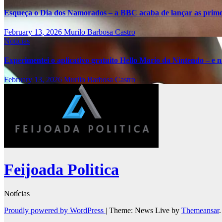
Esqueça o Dia dos Namorados – a BBC acaba de lançar as primei
February 13, 2026
Murilo Barbosa Castro
Notícias
Experimentei o aplicativo gratuito Hello Mario da Nintendo – e nã
February 13, 2026
Murilo Barbosa Castro
Feijoada Politica
Notícias
Proudly powered by WordPress
|
Theme: News Live by
Themeansar
.