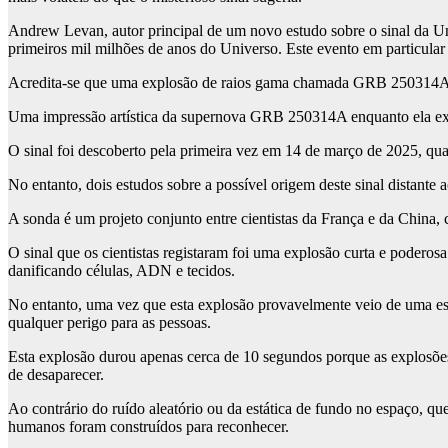
Andrew Levan, autor principal de um novo estudo sobre o sinal da U
primeiros mil milhões de anos do Universo. Este evento em particular
Acredita-se que uma explosão de raios gama chamada GRB 250314A (fot
Uma impressão artística da supernova GRB 250314A enquanto ela exp
O sinal foi descoberto pela primeira vez em 14 de março de 2025, qu
No entanto, dois estudos sobre a possível origem deste sinal distante
A sonda é um projeto conjunto entre cientistas da França e da China, 
O sinal que os cientistas registaram foi uma explosão curta e poderos
danificando células, ADN e tecidos.
No entanto, uma vez que esta explosão provavelmente veio de uma est
qualquer perigo para as pessoas.
Esta explosão durou apenas cerca de 10 segundos porque as explosões
de desaparecer.
Ao contrário do ruído aleatório ou da estática de fundo no espaço, qu
humanos foram construídos para reconhecer.