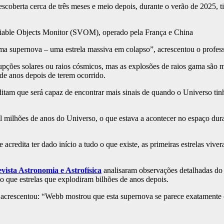
erta cerca de três meses e meio depois, durante o verão de 2025, tir
ariable Objects Monitor (SVOM), operado pela França e China
ma supernova – uma estrela massiva em colapso”, acrescentou o profe
erupções solares ou raios cósmicos, mas as explosões de raios gama são
s de anos depois de terem ocorrido.
tam que será capaz de encontrar mais sinais de quando o Universo tinh
il milhões de anos do Universo, o que estava a acontecer no espaço du
acredita ter dado início a tudo o que existe, as primeiras estrelas vi
evista Astronomia e Astrofísica
analisaram observações detalhadas do
o que estrelas que explodiram bilhões de anos depois.
o, acrescentou: “Webb mostrou que esta supernova se parece exatament