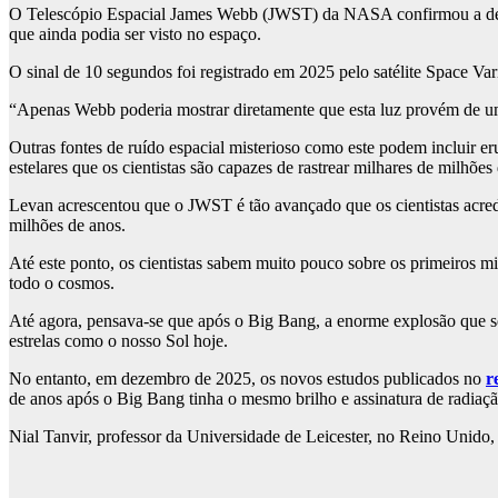
O Telescópio Espacial James Webb (JWST) da NASA confirmou a descob
que ainda podia ser visto no espaço.
O sinal de 10 segundos foi registrado em 2025 pelo satélite Space V
“Apenas Webb poderia mostrar diretamente que esta luz provém de u
Outras fontes de ruído espacial misterioso como este podem incluir 
estelares que os cientistas são capazes de rastrear milhares de milhõe
Levan acrescentou que o JWST é tão avançado que os cientistas acredi
milhões de anos.
Até este ponto, os cientistas sabem muito pouco sobre os primeiros m
todo o cosmos.
Até agora, pensava-se que após o Big Bang, a enorme explosão que se 
estrelas como o nosso Sol hoje.
No entanto, em dezembro de 2025, os novos estudos publicados no
r
de anos após o Big Bang tinha o mesmo brilho e assinatura de radiaçã
Nial Tanvir, professor da Universidade de Leicester, no Reino Unid