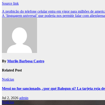
Source link
Post
A proibição do telefone celular entra em vigor para milhões de america
A ‘linguagem universal’ que poderia nos permitir falar com alienígen
navigation
By
Murilo Barbosa Castro
Related Post
Notícias
Messi no fue sancionado, ¿por qué Balogun sí? La tarjeta roja de
Jul 2, 2026
admin
Notícias