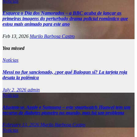
Notícias
Esqueça o Dia dos Namorados – a BBC acaba de lançar as
primeiras imagens do perturbado drama policial romântico que
estou mais animado para este ano
Feb 13, 2026
Murilo Barbosa Castro
You missed
Notícias
Messi no fue sancionado, ¿por qué Balogun sí? La tarjeta roja
desata la polémica
July 2, 2026
admin
Notícias
Afastem-se, Apple e Samsung – este smartwatch Huawei tem um
recurso de diabetes pioneiro no mundo, mas há um problema
February 13, 2026
Murilo Barbosa Castro
Notícias