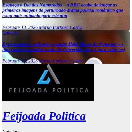
Esqueça o Dia dos Namorados – a BBC acaba de lançar as
primeiras imagens do perturbado drama policial romântico que
estou mais animado para este ano
February 13, 2026
Murilo Barbosa Castro
Notícias
Experimentei o aplicativo gratuito Hello Mario da Nintendo – e
não consigo acreditar como ele é divertido (sim, é para crianças)
February 13, 2026
Murilo Barbosa Castro
Feijoada Politica
Notícias