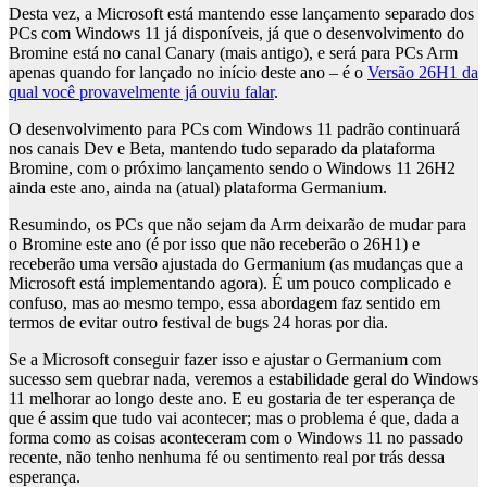
Desta vez, a Microsoft está mantendo esse lançamento separado dos
PCs com Windows 11 já disponíveis, já que o desenvolvimento do
Bromine está no canal Canary (mais antigo), e será para PCs Arm
apenas quando for lançado no início deste ano – é o
Versão 26H1 da
qual você provavelmente já ouviu falar
.
O desenvolvimento para PCs com Windows 11 padrão continuará
nos canais Dev e Beta, mantendo tudo separado da plataforma
Bromine, com o próximo lançamento sendo o Windows 11 26H2
ainda este ano, ainda na (atual) plataforma Germanium.
Resumindo, os PCs que não sejam da Arm deixarão de mudar para
o Bromine este ano (é por isso que não receberão o 26H1) e
receberão uma versão ajustada do Germanium (as mudanças que a
Microsoft está implementando agora). É um pouco complicado e
confuso, mas ao mesmo tempo, essa abordagem faz sentido em
termos de evitar outro festival de bugs 24 horas por dia.
Se a Microsoft conseguir fazer isso e ajustar o Germanium com
sucesso sem quebrar nada, veremos a estabilidade geral do Windows
11 melhorar ao longo deste ano. E eu gostaria de ter esperança de
que é assim que tudo vai acontecer; mas o problema é que, dada a
forma como as coisas aconteceram com o Windows 11 no passado
recente, não tenho nenhuma fé ou sentimento real por trás dessa
esperança.