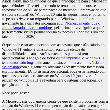
Ainda assim, não há dúvidas de que é preocupante para a Microsoft
que o Windows 11 esteja perdendo terreno – muito menos se
aproximando de 5% de participação de mercado. Lembre-se de que
o suporte (oficial) do Windows 10 saiu há alguns meses e, portanto,
as pessoas
deve
estar migrando para o Windows 11, embora
novamente haja um fator incomum aqui.
Nomeadamente, que o
apoio alargado aos consumidores
pela primeira vez significa que é
perfeitamente viável permanecer no Windows 10 por mais um ano
(até outubro de 2026).
O que pode estar acontecendo com as pessoas que estão saindo do
Windows 11, então, é uma combinação dos efeitos da
disponibilidade de atualizações estendidas para o sistema
operacional mais antigo e de todos os
má imprensa, o Windows 11
tem contornado bugs
ultimamente. Isto, e o
toda a controvérsia do
‘Microslop’
com a gigante do software excessivamente interessada
em implementar IA no sistema operacional, pode estar fazendo com
que mais pessoas permaneçam no Windows 10 (ou talvez até
recuem do Windows 11 e revertam para o sistema operacional da
geração anterior).
Você pode gostar
A Microsoft está obviamente ciente de que existem problemas com a
adoção do Windows 11 e com a percepção da plataforma em geral