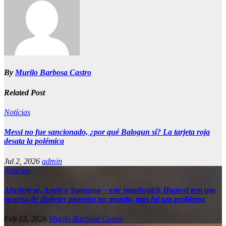
By
Murilo Barbosa Castro
Related Post
Notícias
Messi no fue sancionado, ¿por qué Balogun sí? La tarjeta roja
desata la polémica
Jul 2, 2026
admin
Notícias
Afastem-se, Apple e Samsung – este smartwatch Huawei tem um
recurso de diabetes pioneiro no mundo, mas há um problema
Feb 13, 2026
Murilo Barbosa Castro