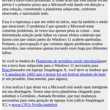
devido a todos esses problemas. E então acho que esta última versão
prévia é o primeiro passo que a Microsoft está dando em direção a
uma solução, consertando a plataforma subjacente, conforme
observado, e suavizando tudo.
Essa é a esperança a que me referi no início, mas há também o medo
que mencionei. O problema é que quando a Microsoft tenta
consertar problemas, às vezes isso apenas piora as coisas – uma
determinada solução pode falhar ou causar efeitos colaterais que
fazem com que outras partes do Windows 11 acabem quebradas.
Portanto, a preocupação é que veremos alguns problemas ocultos
resolvidos, mas estaremos apenas trocando esses bugs por diferentes
falhas.
Se você se lembra do
Plataforma de germânio sendo introduzida
que
era a nova base subjacente para o Windows 11 necessária para
Braço
baseados em laptops Snapdragon X, você deve se lembrar que
o
A atualização 24H2 que o trouxe foi um festival absoluto de bugs
(e um pesadelo, francamente, para alguns).
A boa notícia é que desta vez a Microsoft está sendo mais inteligente
em sua abordagem. Temos uma nova plataforma chegando para
substituir o Germânio, chamada Bromine, que traz mudanças
necessárias para outra geração de laptops Arm (silício Snapdragon
X2, e
novas CPUs Nvidia também
).