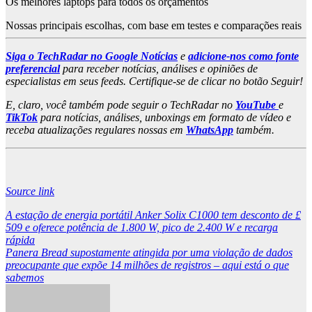
Os melhores laptops para todos os orçamentos
Nossas principais escolhas, com base em testes e comparações reais
Siga o TechRadar no Google Notícias
e
adicione-nos como fonte
preferencial
para receber notícias, análises e opiniões de
especialistas em seus feeds. Certifique-se de clicar no botão Seguir!
E, claro, você também pode seguir o TechRadar no
YouTube
e
TikTok
para notícias, análises, unboxings em formato de vídeo e
receba atualizações regulares nossas em
WhatsApp
também.
Source link
Post
A estação de energia portátil Anker Solix C1000 tem desconto de £
509 e oferece potência de 1.800 W, pico de 2.400 W e recarga
navigation
rápida
Panera Bread supostamente atingida por uma violação de dados
preocupante que expõe 14 milhões de registros – aqui está o que
sabemos