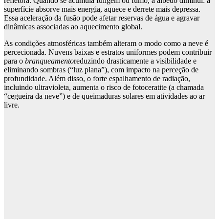
refletora. Quando se acumula fuligem ou fumo, a albedo diminui: a
superfície absorve mais energia, aquece e derrete mais depressa.
Essa aceleração da fusão pode afetar reservas de água e agravar
dinâmicas associadas ao aquecimento global.
As condições atmosféricas também alteram o modo como a neve é ​​
percecionada. Nuvens baixas e estratos uniformes podem contribuir
para o
branqueamento
reduzindo drasticamente a visibilidade e
eliminando sombras (“luz plana”), com impacto na perceção de
profundidade. Além disso, o forte espalhamento de radiação,
incluindo ultravioleta, aumenta o risco de fotoceratite (a chamada
“cegueira da neve”) e de queimaduras solares em atividades ao ar
livre.