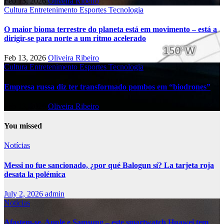
Feb 13, 2026
Oliveira Ribeiro
Cultura
Entretenimento
Esportes
Tecnologia
O maior bioma terrestre do planeta está em movimento – está a
dirigir-se para norte a um ritmo acelerado
Feb 13, 2026
Oliveira Ribeiro
Cultura
Entretenimento
Esportes
Tecnologia
Empresa russa diz ter transformado pombos em “biodrones”
Feb 13, 2026
Oliveira Ribeiro
You missed
Notícias
Messi no fue sancionado, ¿por qué Balogun sí? La tarjeta roja
desata la polémica
July 2, 2026
admin
Notícias
Afastem-se, Apple e Samsung – este smartwatch Huawei tem