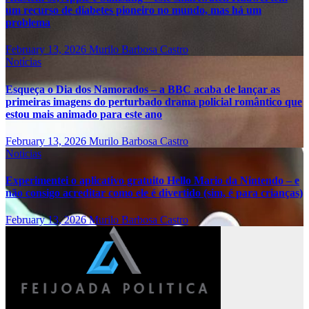
um recurso de diabetes pioneiro no mundo, mas há um
problema
February 13, 2026
Murilo Barbosa Castro
Notícias
Esqueça o Dia dos Namorados – a BBC acaba de lançar as
primeiras imagens do perturbado drama policial romântico que
estou mais animado para este ano
February 13, 2026
Murilo Barbosa Castro
Notícias
Experimentei o aplicativo gratuito Hello Mario da Nintendo – e
não consigo acreditar como ele é divertido (sim, é para crianças)
February 13, 2026
Murilo Barbosa Castro