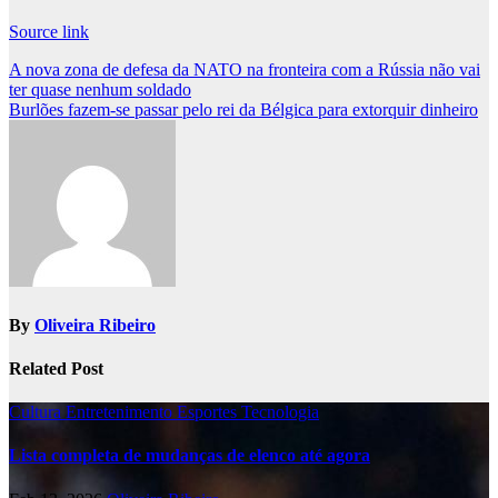
Source link
Post
A nova zona de defesa da NATO na fronteira com a Rússia não vai
ter quase nenhum soldado
navigation
Burlões fazem-se passar pelo rei da Bélgica para extorquir dinheiro
By
Oliveira Ribeiro
Related Post
Cultura
Entretenimento
Esportes
Tecnologia
Lista completa de mudanças de elenco até agora