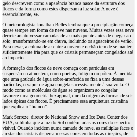
gelo descrevem como a aparência branca nasce da estrutura dos
flocos e da forma como estes dispersam a luz solar. A neve é,
essencialmente,
se
.
O meteorologista Jonathan Belles lembra que a precipitação começa
quase sempre em forma de neve nas nuvens. Muitas vezes essa neve
derrete ao atravessar camadas de ar mais quente antes de chegar ao
solo, transformando-se em chuva, incluindo os aguaceiros de verão.
Para nevar, a coluna de ar entre a nuvem e o chão tem de se manter
suficientemente fria para que os cristais permaneçam congelados até
ao impacto.
A formação dos flocos de neve começa com partículas em
suspensão na atmosfera, como poeiras, fuligem ou pólen. À medida
que uma gotícula de água sobre-arrefecida se fixa a uma dessas
partículas, o vapor de água congela sucessivamente à sua volta. O
modo como as moléculas de água se organizam ao congelar
favorece uma geometria hexagonal, que dá origem às formas de seis
lados típicas dos flocos. É precisamente essa arquitetura cristalina
que explica o “branco”.
Mark Serreze, diretor do National Snow and Ice Data Center dos
EUA, sublinha que a luz do Sol contém todas as cores do espectro
visível. Quando incidem numa camada de neve, as múltiplas faces e
arestas dos cristais dispersam essas cores em todas as direções, de