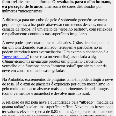
forma relativamente uniforme.
O resultado, para o olho humano,
é a perceção de branco:
uma soma de cores distribuídas por
inúmeros “microprismas”.
A diferença para um cubo de gelo é sobretudo geométrica: numa
peça compacta, a luz pode atravessar com menos desvios; numa
camada de flocos, há um efeito de “espelho partido”, com reflexões
e espalhamento contínuos nas superfícies irregulares.
A neve pode apresentar outras tonalidades. Grãos de areia podem
dar um tom dourado-acastanhado; ferrugem e partículas no ar
podem introduzir tons avermelhados. Um exemplo conhecido é a
“neve melancia”
(neve rosa ou vermelha), associada à alga
Chlamydomonas nivalis
que produz um pigmento carotenoide
vermelho que funciona como “protetor solar” que altera a cor da
neve em zonas montanhosas e geladas.
Na Antártida, excrementos de pinguins também podem tingir a neve
de rosa. Já o azul de glaciares é explicado por outro mecanismo: o
gelo muito compacto absorve mais comprimentos de onda longos
(como vermelhos e amarelos) e devolve mais luz azul.
A reflexão da luz pela neve é quantificada pela “
albedo
”, medida de
quanta radiação solar uma superfície reflete. Neve muito fresca pode
ter valores elevados (cerca de 0,85 ou mais), o que a torna altamente