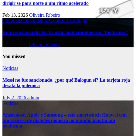
dirigir-se para norte a um ritmo acelerado
Feb 13, 2026
Oliveira Ribeiro
Cultura
Entretenimento
Esportes
Tecnologia
Empresa russa diz ter transformado pombos em “biodrones”
Feb 13, 2026
Oliveira Ribeiro
You missed
Notícias
Messi no fue sancionado, ¿por qué Balogun sí? La tarjeta roja
desata la polémica
July 2, 2026
admin
Notícias
Afastem-se, Apple e Samsung – este smartwatch Huawei tem
um recurso de diabetes pioneiro no mundo, mas há um
problema