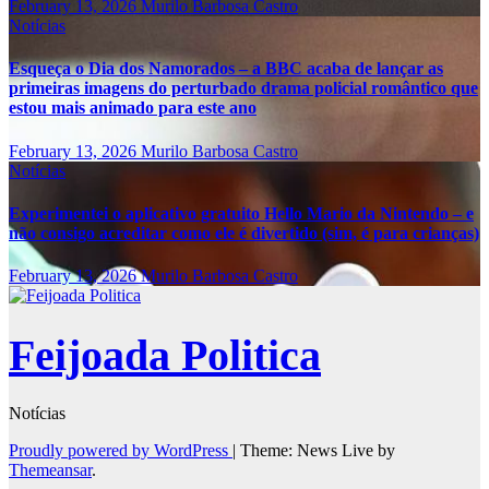
February 13, 2026
Murilo Barbosa Castro
Notícias
Esqueça o Dia dos Namorados – a BBC acaba de lançar as
primeiras imagens do perturbado drama policial romântico que
estou mais animado para este ano
February 13, 2026
Murilo Barbosa Castro
Notícias
Experimentei o aplicativo gratuito Hello Mario da Nintendo – e
não consigo acreditar como ele é divertido (sim, é para crianças)
February 13, 2026
Murilo Barbosa Castro
Feijoada Politica
Notícias
Proudly powered by WordPress
|
Theme: News Live by
Themeansar
.