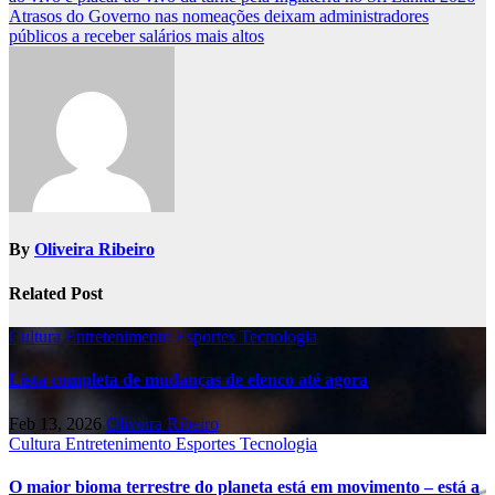
navigation
Atrasos do Governo nas nomeações deixam administradores
públicos a receber salários mais altos
By
Oliveira Ribeiro
Related Post
Cultura
Entretenimento
Esportes
Tecnologia
Lista completa de mudanças de elenco até agora
Feb 13, 2026
Oliveira Ribeiro
Cultura
Entretenimento
Esportes
Tecnologia
O maior bioma terrestre do planeta está em movimento – está a