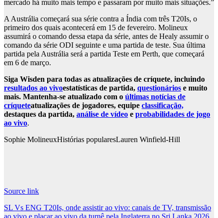
mercado há muito mais tempo e passaram por muito mais situações.”
A Austrália começará sua série contra a Índia com três T20Is, o
primeiro dos quais acontecerá em 15 de fevereiro. Molineux
assumirá o comando dessa etapa da série, antes de Healy assumir o
comando da série ODI seguinte e uma partida de teste. Sua última
partida pela Austrália será a partida Teste em Perth, que começará
em 6 de março.
Siga Wisden para todas as atualizações de críquete, incluindo
resultados ao vivo
estatísticas de partida,
questionários
e muito
mais. Mantenha-se atualizado com o
últimas notícias de
críquete
atualizações de jogadores, equipe
classificação,
destaques da partida,
análise de vídeo
e
probabilidades de jogo
ao vivo
.
Sophie Molineux
Histórias populares
Lauren Winfield-Hill
Source link
Post
SL Vs ENG T20Is, onde assistir ao vivo: canais de TV, transmissão
ao vivo e placar ao vivo da turnê pela Inglaterra no Sri Lanka 2026