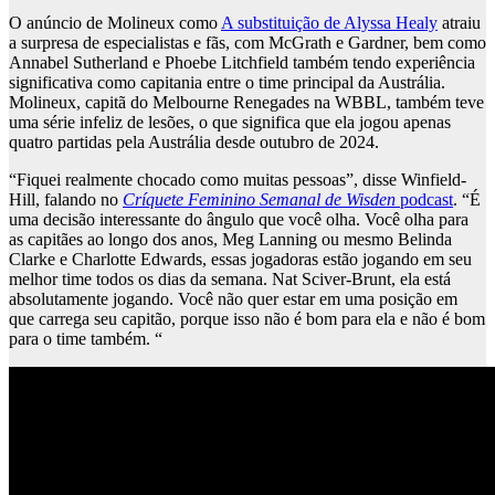
O anúncio de Molineux como
A substituição de Alyssa Healy
atraiu
a surpresa de especialistas e fãs, com McGrath e Gardner, bem como
Annabel Sutherland e Phoebe Litchfield também tendo experiência
significativa como capitania entre o time principal da Austrália.
Molineux, capitã do Melbourne Renegades na WBBL, também teve
uma série infeliz de lesões, o que significa que ela jogou apenas
quatro partidas pela Austrália desde outubro de 2024.
“Fiquei realmente chocado como muitas pessoas”, disse Winfield-
Hill, falando no
Críquete Feminino Semanal de Wisden
podcast
. “É
uma decisão interessante do ângulo que você olha. Você olha para
as capitães ao longo dos anos, Meg Lanning ou mesmo Belinda
Clarke e Charlotte Edwards, essas jogadoras estão jogando em seu
melhor time todos os dias da semana. Nat Sciver-Brunt, ela está
absolutamente jogando. Você não quer estar em uma posição em
que carrega seu capitão, porque isso não é bom para ela e não é bom
para o time também. “