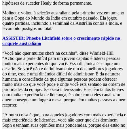
hipóteses de suceder Healy de forma permanente.
Molineux voltou à seleção australiana pela primeira vez em um ano
para a Copa do Mundo da Índia em outubro passado. Ela jogou
quatro partidas, incluindo a semifinal da Austrália contra a Índia, e
levou oito postigos no total.
ASSISTIR: Phoebe Litchfield sobre o crescimento rápido no
críquete australiano
“Você não quer muitos chefs na cozinha”, disse Winfield-Hill.
“Acho que a parte difícil para um jovem capitão é liderar pessoas
muito mais experientes do que você. Essa dinâmica é sempre um
desafio. Se você não é definitivamente um dos melhores jogadores
do time, essa é uma dinâmica difícil de administrar. É da natureza
humana, a consciência de que algumas pessoas podem oferecer
muito mais do que você pode e onde você está sentado na ordem de
prioridades da equipe. Isso será interessante. Eles têm tantos líderes
com muita experiência de liderança, é sobre como eles canalizam
quem consegue um lugar à mesa, porque têm muitas pessoas a quem
recorrer.
“A outra coisa é que, para aqueles jogadores com mais experiência e
mais experiência de liderança, você não quer que eles dominem
Soph e tenham suas opiniões mais ponderadas, porque eles estão no