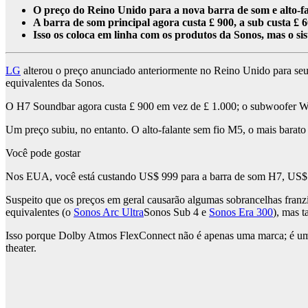
O preço do Reino Unido para a nova barra de som e alto
A barra de som principal agora custa £ 900, a sub custa £ 6
Isso os coloca em linha com os produtos da Sonos, mas o sis
LG
alterou o preço anunciado anteriormente no Reino Unido para se
equivalentes da Sonos.
O H7 Soundbar agora custa £ 900 em vez de £ 1.000; o subwoofer W7 
Um preço subiu, no entanto. O alto-falante sem fio M5, o mais barato 
Você pode gostar
Nos EUA, você está custando US$ 999 para a barra de som H7, US$ 5
Suspeito que os preços em geral causarão algumas sobrancelhas fran
equivalentes (o
Sonos Arc Ultra
Sonos Sub 4 e
Sonos Era 300
), mas 
Isso porque Dolby Atmos FlexConnect não é apenas uma marca; é uma m
theater.