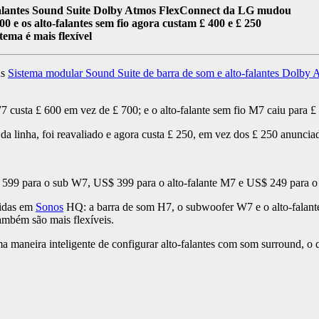
-falantes Sound Suite Dolby Atmos FlexConnect da LG mudou
00 e os alto-falantes sem fio agora custam £ 400 e £ 250
tema é mais flexível
us
Sistema modular Sound Suite de barra de som e alto-falantes Dolby
custa £ 600 em vez de £ 700; e o alto-falante sem fio M7 caiu para £
da linha, foi reavaliado e agora custa £ 250, em vez dos £ 250 anuncia
99 para o sub W7, US$ 399 para o alto-falante M7 e US$ 249 para o 
zidas em
Sonos
HQ: a barra de som H7, o subwoofer W7 e o alto-falant
também são mais flexíveis.
aneira inteligente de configurar alto-falantes com som surround, o qu