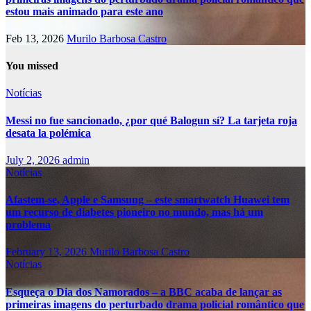
estou mais animado para este ano
Feb 13, 2026
Murilo Barbosa Castro
You missed
Notícias
Messi no fue sancionado, ¿por qué Balogun sí? La tarjeta roja
desata la polémica
July 2, 2026
admin
Notícias
Afastem-se, Apple e Samsung – este smartwatch Huawei tem
um recurso de diabetes pioneiro no mundo, mas há um
problema
February 13, 2026
Murilo Barbosa Castro
Notícias
Esqueça o Dia dos Namorados – a BBC acaba de lançar as
primeiras imagens do perturbado drama policial romântico que