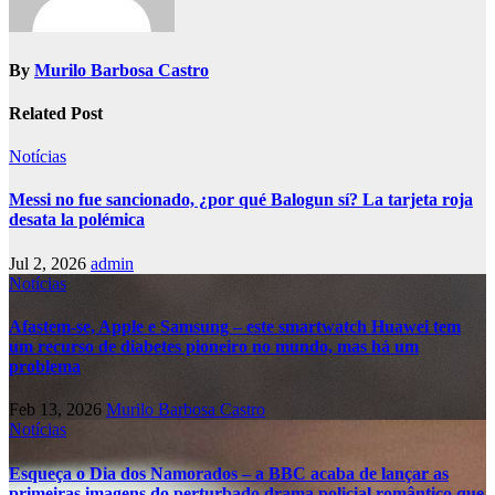
By
Murilo Barbosa Castro
Related Post
Notícias
Messi no fue sancionado, ¿por qué Balogun sí? La tarjeta roja
desata la polémica
Jul 2, 2026
admin
Notícias
Afastem-se, Apple e Samsung – este smartwatch Huawei tem
um recurso de diabetes pioneiro no mundo, mas há um
problema
Feb 13, 2026
Murilo Barbosa Castro
Notícias
Esqueça o Dia dos Namorados – a BBC acaba de lançar as
primeiras imagens do perturbado drama policial romântico que