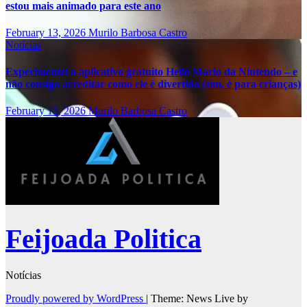
estou mais animado para este ano
February 13, 2026
Murilo Barbosa Castro
Notícias
Experimentei o aplicativo gratuito Hello Mario da Nintendo – e
não consigo acreditar como ele é divertido (sim, é para crianças)
February 13, 2026
Murilo Barbosa Castro
Feijoada Politica
Notícias
Proudly powered by WordPress
|
Theme: News Live by