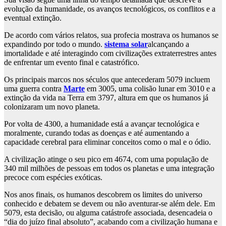
evolução da humanidade, os avanços tecnológicos, os conflitos e a
eventual extinção.
De acordo com vários relatos, sua profecia mostrava os humanos se
expandindo por todo o mundo.
sistema solar
alcançando a
imortalidade e até interagindo com civilizações extraterrestres antes
de enfrentar um evento final e catastrófico.
Os principais marcos nos séculos que antecederam 5079 incluem
uma guerra contra
Marte
em 3005, uma colisão lunar em 3010 e a
extinção da vida na Terra em 3797, altura em que os humanos já
colonizaram um novo planeta.
Por volta de 4300, a humanidade está a avançar tecnológica e
moralmente, curando todas as doenças e até aumentando a
capacidade cerebral para eliminar conceitos como o mal e o ódio.
A civilização atinge o seu pico em 4674, com uma população de
340 mil milhões de pessoas em todos os planetas e uma integração
precoce com espécies exóticas.
Nos anos finais, os humanos descobrem os limites do universo
conhecido e debatem se devem ou não aventurar-se além dele. Em
5079, esta decisão, ou alguma catástrofe associada, desencadeia o
“dia do juízo final absoluto”, acabando com a civilização humana e