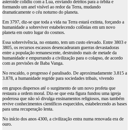
asteroide colidiu com a Lua, enviando detritos para a órbita e
formando um anel visível ao redor da Terra, mudando
dramaticamente o céu noturno do planeta.
Em 3797, diz-se que toda a vida na Terra estará extinta, forçando a
humanidade a sobreviver estabelecendo colônias em um novo
planeta em outro lugar do cosmos.
Essa sobrevivência, no entanto, tem um custo elevado. Entre 3803 e
3805, os recursos escassos desencadearam guerras devastadoras
entre a população remanescente, destruindo mais de metade da
humanidade e empurrando a civilização para o colapso, de acordo
com as previsões de Baba Vanga.
No rescaldo, o progresso é paralisado. De aproximadamente 3.815 a
3.878, a humanidade regride para sociedades tribais, vivendo
em grupos dispersos até o surgimento de um novo profeta que
restaura a ordem moral. Diz-se que esta figura fundou uma igreja
poderosa que não só divulga ensinamentos religiosos, mas também
revive conhecimentos científicos esquecidos, estabelecendo as bases
para uma recuperação lenta.
No início dos anos 4300, a civilização entra numa renovada era de
ouro.