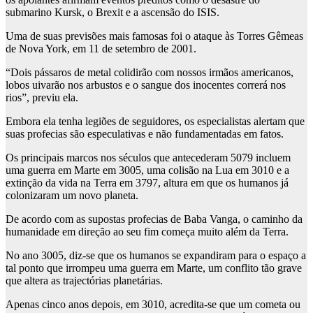
submarino Kursk, o Brexit e a ascensão do ISIS.
Uma de suas previsões mais famosas foi o ataque às Torres Gêmeas
de Nova York, em 11 de setembro de 2001.
“Dois pássaros de metal colidirão com nossos irmãos americanos,
lobos uivarão nos arbustos e o sangue dos inocentes correrá nos
rios”, previu ela.
Embora ela tenha legiões de seguidores, os especialistas alertam que
suas profecias são especulativas e não fundamentadas em fatos.
Os principais marcos nos séculos que antecederam 5079 incluem
uma guerra em Marte em 3005, uma colisão na Lua em 3010 e a
extinção da vida na Terra em 3797, altura em que os humanos já
colonizaram um novo planeta.
De acordo com as supostas profecias de Baba Vanga, o caminho da
humanidade em direção ao seu fim começa muito além da Terra.
No ano 3005, diz-se que os humanos se expandiram para o espaço a
tal ponto que irrompeu uma guerra em Marte, um conflito tão grave
que altera as trajectórias planetárias.
Apenas cinco anos depois, em 3010, acredita-se que um cometa ou