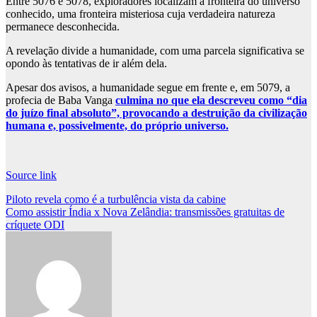
Entre 5076 e 5078, exploradores localizam a fronteira do universo
conhecido, uma fronteira misteriosa cuja verdadeira natureza
permanece desconhecida.
A revelação divide a humanidade, com uma parcela significativa se
opondo às tentativas de ir além dela.
Apesar dos avisos, a humanidade segue em frente e, em 5079, a
profecia de Baba Vanga
culmina no que ela descreveu como “dia
do juízo final absoluto”, provocando a destruição da civilização
humana e, possivelmente, do próprio universo.
Source link
Post
Piloto revela como é a turbulência vista da cabine
Como assistir Índia x Nova Zelândia: transmissões gratuitas de
navigation
críquete ODI