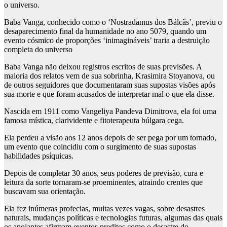
o universo.
Baba Vanga, conhecido como o ‘Nostradamus dos Bálcãs’, previu o
desaparecimento final da humanidade no ano 5079, quando um
evento cósmico de proporções ‘inimagináveis’ traria a destruição
completa do universo
Baba Vanga não deixou registros escritos de suas previsões. A
maioria dos relatos vem de sua sobrinha, Krasimira Stoyanova, ou
de outros seguidores que documentaram suas supostas visões após
sua morte e que foram acusados ​​de interpretar mal o que ela disse.
Nascida em 1911 como Vangeliya Pandeva Dimitrova, ela foi uma
famosa mística, clarividente e fitoterapeuta búlgara cega.
Ela perdeu a visão aos 12 anos depois de ser pega por um tornado,
um evento que coincidiu com o surgimento de suas supostas
habilidades psíquicas.
Depois de completar 30 anos, seus poderes de previsão, cura e
leitura da sorte tornaram-se proeminentes, atraindo crentes que
buscavam sua orientação.
Ela fez inúmeras profecias, muitas vezes vagas, sobre desastres
naturais, mudanças políticas e tecnologias futuras, algumas das quais
os apoiantes afirmam eventos preditos como o desastre do