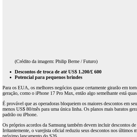
(Crédito da imagem: Philip Berne / Futuro)
Descontos de troca de até US$ 1.200/£ 600
Potencial para pequenos brindes
Para os EUA, os melhores negócios quase certamente girarão em torno
geração, como o iPhone 17 Pro Max, então algo semelhante está quase
É provável que as operadoras bloqueiem os maiores descontos em seus
menos US$ 80/mês para uma única linha. Os planos mais baratos gera
padrão ou iPhone.
Os próprios acordos da Samsung também devem incluir descontos de 
Irritantemente, o varejista oficial reduziu seus descontos nos últi
próximo lançamento do S26.