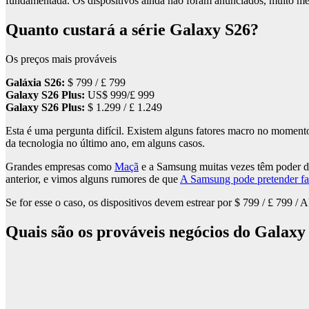
fundamentada. Os dispositivos ainda não foram anunciados, muito me
Quanto custará a série Galaxy S26?
Os preços mais prováveis
Galáxia S26:
$ 799 / £ 799
Galaxy S26 Plus:
US$ 999/£ 999
Galaxy S26 Plus:
$ 1.299 / £ 1.249
Esta é uma pergunta difícil. Existem alguns fatores macro no moment
da tecnologia no último ano, em alguns casos.
Grandes empresas como
Maçã
e a Samsung muitas vezes têm poder de
anterior, e vimos alguns rumores de que
A Samsung pode pretender fa
Se for esse o caso, os dispositivos devem estrear por $ 799 / £ 799 / 
Quais são os prováveis ​​negócios do Galaxy