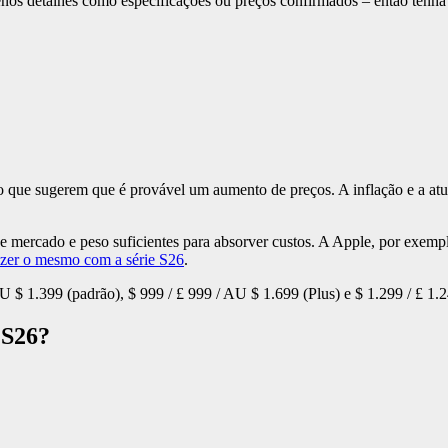
nos detalhes como especificações ou preços confirmados – então tenha
o que sugerem que é provável um aumento de preços. A inflação e a atu
 mercado e peso suficientes para absorver custos. A Apple, por exem
zer o mesmo com a série S26
.
AU $ 1.399 (padrão), $ 999 / £ 999 / AU $ 1.699 (Plus) e $ 1.299 / £ 1.
 S26?