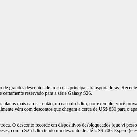
 de grandes descontos de troca nas principais transportadoras. Recent
 certamente reservado para a série Galaxy S26.
 planos mais caros – então, no caso do Ultra, por exemplo, você prov
lmente vêm com descontos que chegam a cerca de US$ 830 para o aparel
troca. O desconto recorde em dispositivos desbloqueados (que vi pes
mos meses, com o S25 Ultra tendo um desconto de até US$ 700. Espero (