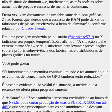
não dá sinais de diminuir – e, infelizmente, as más notícias sobre
aumentos de preços e escassez de memória continuam.
Desta vez, vem diretamente de um fabricante de placas gráficas,
Zotac Korea, que alertou que a escassez de RAM pode deixar os
fabricantes de placas terceirizados à beira da eliminação, conforme
relatado por
Cidade Tweak
.
Em uma postagem traduzida pelo usuário
@harukaze5719
no X
(adicione seu próprio tempero), Zotac afirmou: “A situação atual é
extremamente séria – séria o suficiente para levantar preocupações
sobre a própria sobrevivência dos fabricantes e distribuidores de
placas gráficas no futuro.
Você pode gostar
“O fornecimento de memória continua limitado e foi anunciado que
os volumes de fornecimento de GPU também serão reduzidos.”
É bastante evidente quão volátil é a situação, à medida que a
escassez de oferta piora progressivamente.
A declaração de Zotac também acrescenta credibilidade ao boato de
que
Nvidia pode cortar produção de suas GPUs RTX 5000 em até
40%
o que seria preocupante para os consumidores que desejam
comprar uma nova placa gráfica, para dizer o mínimo.