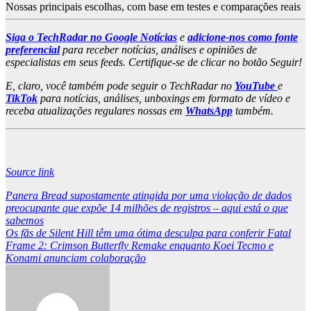
Nossas principais escolhas, com base em testes e comparações reais
Siga o TechRadar no Google Notícias
e
adicione-nos como fonte
preferencial
para receber notícias, análises e opiniões de
especialistas em seus feeds. Certifique-se de clicar no botão Seguir!
E, claro, você também pode seguir o TechRadar no
YouTube
e
TikTok
para notícias, análises, unboxings em formato de vídeo e
receba atualizações regulares nossas em
WhatsApp
também.
Source link
Post
Panera Bread supostamente atingida por uma violação de dados
preocupante que expõe 14 milhões de registros – aqui está o que
navigation
sabemos
Os fãs de Silent Hill têm uma ótima desculpa para conferir Fatal
Frame 2: Crimson Butterfly Remake enquanto Koei Tecmo e
Konami anunciam colaboração