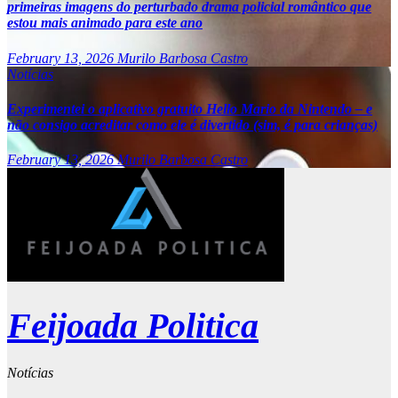
primeiras imagens do perturbado drama policial romântico que
estou mais animado para este ano
February 13, 2026
Murilo Barbosa Castro
Notícias
Experimentei o aplicativo gratuito Hello Mario da Nintendo – e
não consigo acreditar como ele é divertido (sim, é para crianças)
February 13, 2026
Murilo Barbosa Castro
Feijoada Politica
Notícias