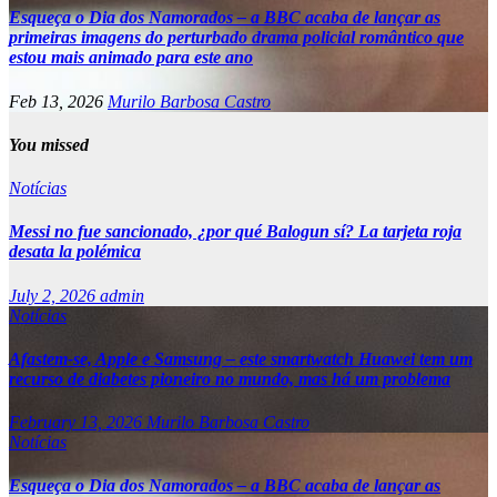
Esqueça o Dia dos Namorados – a BBC acaba de lançar as
primeiras imagens do perturbado drama policial romântico que
estou mais animado para este ano
Feb 13, 2026
Murilo Barbosa Castro
You missed
Notícias
Messi no fue sancionado, ¿por qué Balogun sí? La tarjeta roja
desata la polémica
July 2, 2026
admin
Notícias
Afastem-se, Apple e Samsung – este smartwatch Huawei tem um
recurso de diabetes pioneiro no mundo, mas há um problema
February 13, 2026
Murilo Barbosa Castro
Notícias
Esqueça o Dia dos Namorados – a BBC acaba de lançar as