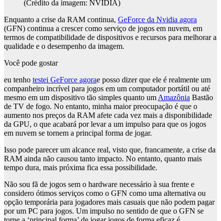
(Crédito da imagem: NVIDIA)
Enquanto a crise da RAM continua,
GeForce da Nvidia agora
(GFN) continua a crescer como serviço de jogos em nuvem, em
termos de compatibilidade de dispositivos e recursos para melhorar a
qualidade e o desempenho da imagem.
Você pode gostar
eu tenho
testei GeForce agora
e posso dizer que ele é realmente um
companheiro incrível para jogos em um computador portátil ou até
mesmo em um dispositivo tão simples quanto um
Amazônia
Bastão
de TV de fogo. No entanto, minha maior preocupação é que o
aumento nos preços da RAM afete cada vez mais a disponibilidade
da GPU, o que acabará por levar a um impulso para que os jogos
em nuvem se tornem a principal forma de jogar.
Isso pode parecer um alcance real, visto que, francamente, a crise da
RAM ainda não causou tanto impacto. No entanto, quanto mais
tempo dura, mais próxima fica essa possibilidade.
Não sou fã de jogos sem o hardware necessário à sua frente e
considero ótimos serviços como o GFN como uma alternativa ou
opção temporária para jogadores mais casuais que não podem pagar
por um PC para jogos. Um impulso no sentido de que o GFN se
torne a ‘principal forma’ de jogar jogos de forma eficaz é