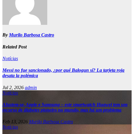
By
Murilo Barbosa Castro
Related Post
Notícias
Messi no fue sancionado, ¿por qué Balogun sí? La tarjeta roja
desata la polémica
Jul 2, 2026
admin
Notícias
Afastem-se, Apple e Samsung – este smartwatch Huawei tem um
recurso de diabetes pioneiro no mundo, mas há um problema
Feb 13, 2026
Murilo Barbosa Castro
Notícias