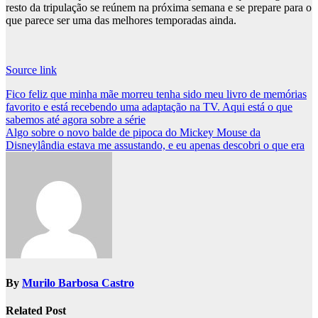
resto da tripulação se reúnem na próxima semana e se prepare para o
que parece ser uma das melhores temporadas ainda.
Source link
Post
Fico feliz que minha mãe morreu tenha sido meu livro de memórias
favorito e está recebendo uma adaptação na TV. Aqui está o que
navigation
sabemos até agora sobre a série
Algo sobre o novo balde de pipoca do Mickey Mouse da
Disneylândia estava me assustando, e eu apenas descobri o que era
By
Murilo Barbosa Castro
Related Post