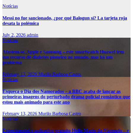
Notícias
Messi no fue sancionado, ¿por qué Balogun sí? La tarjeta roja
desata la polémica
July 2, 2026
admin
Notícias
Afastem-se, Apple e Samsung – este smartwatch Huawei tem
um recurso de diabetes pioneiro no mundo, mas há um
problema
February 13, 2026
Murilo Barbosa Castro
Notícias
Esqueça o Dia dos Namorados – a BBC acaba de lançar as
primeiras imagens do perturbado drama policial romântico que
estou mais animado para este ano
February 13, 2026
Murilo Barbosa Castro
Notícias
Experimentei o aplicativo gratuito Hello Mario da Nintendo – e