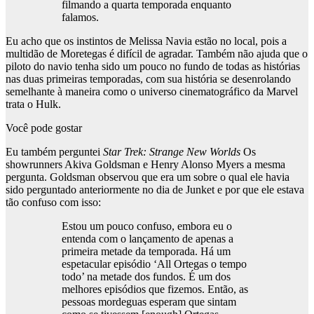
filmando a quarta temporada enquanto
falamos.
Eu acho que os instintos de Melissa Navia estão no local, pois a
multidão de Moretegas é difícil de agradar. Também não ajuda que o
piloto do navio tenha sido um pouco no fundo de todas as histórias
nas duas primeiras temporadas, com sua história se desenrolando
semelhante à maneira como o universo cinematográfico da Marvel
trata o Hulk.
Você pode gostar
Eu também perguntei
Star Trek: Strange New Worlds
Os
showrunners Akiva Goldsman e Henry Alonso Myers a mesma
pergunta. Goldsman observou que era um sobre o qual ele havia
sido perguntado anteriormente no dia de Junket e por que ele estava
tão confuso com isso:
Estou um pouco confuso, embora eu o
entenda com o lançamento de apenas a
primeira metade da temporada. Há um
espetacular episódio ‘All Ortegas o tempo
todo’ na metade dos fundos. É um dos
melhores episódios que fizemos. Então, as
pessoas mordeguas esperam que sintam