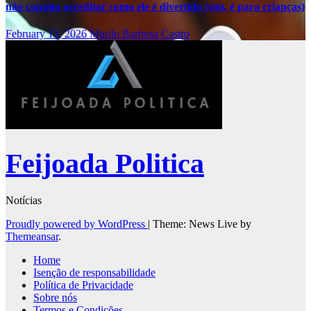
não consigo acreditar como ele é divertido (sim, é para crianças)
February 13, 2026
Murilo Barbosa Castro
Feijoada Politica
Notícias
Proudly powered by WordPress
|
Theme: News Live by
Themeansar
.
Home
Isenção de responsabilidade
Política de Privacidade
Sobre nós
Termos e Condições