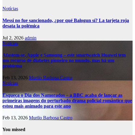
Notícias
Messi no fue sancionado, ¿por qué Balogun sí? La tarjeta roja
desata la polémica
Jul 2, 2026
admin
Notícias
Afastem-se, Apple e Samsung – este smartwatch Huawei tem
um recurso de diabetes pioneiro no mundo, mas há um
problema
Feb 13, 2026
Murilo Barbosa Castro
Notícias
Esqueça o Dia dos Namorados – a BBC acaba de lançar as
primeiras imagens do perturbado drama policial romântico que
estou mais animado para este ano
Feb 13, 2026
Murilo Barbosa Castro
You missed