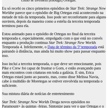
como se tivessem [enough] Ortegas.
Eu só recebi os cinco primeiros episódios de
Star Trek: Strange New
Worlds
e parece que o episódio de Big Ortegas está acontecendo na
metade de trás da temporada. Isso pode ser reconfortante para alguns
ouvirem, depois da maneira como a estréia da terceira temporada
terminou para ela.
Estou animado para o episódio de Ortegas no final da terceira
temporada e, especialmente, empolgado com o que está no convés
enquanto a produção continua
Star Trek: Strange New Worlds
Temporada 4. Infelizmente, o
Data de término da 5ª temporada
está
pairando à distância, mas ainda há muito show para passar enquanto
isso.
Isso inclui a terceira temporada, o que deve ser emocionante, pois
Pike e Crew foi capaz de frustrar o Gorn, e estão avançando para
mais encontros com criaturas em toda a galáxia. E sim, Erica
Ortegas estará junto ao passeio, mas, como disse Melissa Navia,
cabe à multidão de Moretegas se estiver envolvida na temporada o
suficiente.
Sua mistura diária de notícias de entretenimento
Star Trek: Strange New Worlds
Droga novos episódios no
Paramount+ às quintas -feiras. Sintonize para ver o que Ortegas e o