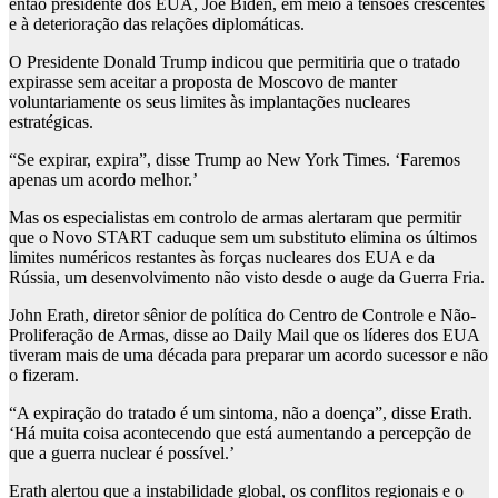
então presidente dos EUA, Joe Biden, em meio a tensões crescentes
e à deterioração das relações diplomáticas.
O Presidente Donald Trump indicou que permitiria que o tratado
expirasse sem aceitar a proposta de Moscovo de manter
voluntariamente os seus limites às implantações nucleares
estratégicas.
“Se expirar, expira”, disse Trump ao New York Times. ‘Faremos
apenas um acordo melhor.’
Mas os especialistas em controlo de armas alertaram que permitir
que o Novo START caduque sem um substituto elimina os últimos
limites numéricos restantes às forças nucleares dos EUA e da
Rússia, um desenvolvimento não visto desde o auge da Guerra Fria.
John Erath, diretor sênior de política do Centro de Controle e Não-
Proliferação de Armas, disse ao Daily Mail que os líderes dos EUA
tiveram mais de uma década para preparar um acordo sucessor e não
o fizeram.
“A expiração do tratado é um sintoma, não a doença”, disse Erath.
‘Há muita coisa acontecendo que está aumentando a percepção de
que a guerra nuclear é possível.’
Erath alertou que a instabilidade global, os conflitos regionais e o