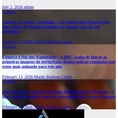
July 2, 2026
admin
Notícias
Afastem-se, Apple e Samsung – este smartwatch Huawei tem
um recurso de diabetes pioneiro no mundo, mas há um
problema
February 13, 2026
Murilo Barbosa Castro
Notícias
Esqueça o Dia dos Namorados – a BBC acaba de lançar as
primeiras imagens do perturbado drama policial romântico que
estou mais animado para este ano
February 13, 2026
Murilo Barbosa Castro
Notícias
Experimentei o aplicativo gratuito Hello Mario da Nintendo – e
não consigo acreditar como ele é divertido (sim, é para crianças)
February 13, 2026
Murilo Barbosa Castro