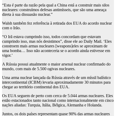
“Esta é parte da razão pela qual a China está a construir mais silos
nucleares: construímos defesas antimísseis, que são uma ameaça
direta à sua dissuasão nuclear.”
Walsh também fez referência à retirada dos EUA do acordo nuclear
com o Irão.
“O Irã estava cumprindo isso, todos concordam que estavam
cumprindo isso, mas nós desistimos”, disse ele ao Daily Mail. ‘Eles
constroem mais armas nucleares [weapons]eles se aproximam de
uma bomba… Isso não aconteceria se o acordo ainda estivesse em
vigor.’
A Rússia possui atualmente o maior arsenal nuclear confirmado do
mundo, com mais de 5.500 ogivas nucleares.
Uma arma nuclear lançada da Rússia através de um míssil balístico
intercontinental (ICBM) levaria aproximadamente 30 minutos para
chegar ao território continental dos EUA.
Os EUA seguem de perto com cerca de 5.044 armas nucleares. Eles
estão estacionados tanto nacional como internacionalmente em cinco
nações aliadas: Turquia, Itália, Bélgica, Alemanha e Holanda.
Juntos, os dois países representam quase 90% das armas nucleares