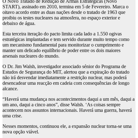
O Novo Tratado de Redução de Armas Estratégicas (Novo
START), assinado em 2010, termina em 5 de Fevereiro. Marca o
oitavo acordo entre as duas nações desde o tratado de 1963 que
proibiu os testes nucleares na atmosfera, no espaço exterior e
debaixo de água.
Esta terceira iteração do pacto limita cada lado a 1.550 ogivas
estratégicas implantadas e tem servido durante muito tempo como
um mecanismo fundamental para monitorizar o cumprimento e
manter um delicado equilíbrio de poder entre os dois maiores
arsenais nucleares do mundo.
O Dr. Jim Walsh, investigador associado sénior do Programa de
Estudos de Segurança do MIT, alertou que a expiração do tratado
não irá desvendar imediatamente a restrição nuclear, mas poderá
desencadear uma reacção em cadeia com consequências de longo
alcance.
“Haverá uma mudança nos acontecimentos daqui a um mês, daqui a
um ano, daqui a cinco anos”, disse Walsh. ‘As coisas sempre
acontecem nos assuntos internacionais. Haverá uma guerra, haverá
uma crise.
Nesses momentos, continuou ele, a expansão nuclear torna-se uma
nova opção viável.