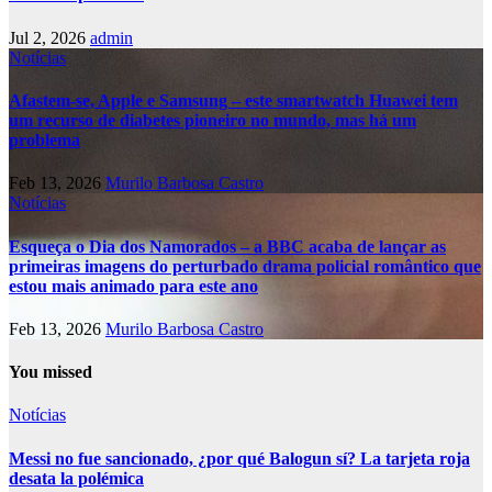
Jul 2, 2026
admin
Notícias
Afastem-se, Apple e Samsung – este smartwatch Huawei tem
um recurso de diabetes pioneiro no mundo, mas há um
problema
Feb 13, 2026
Murilo Barbosa Castro
Notícias
Esqueça o Dia dos Namorados – a BBC acaba de lançar as
primeiras imagens do perturbado drama policial romântico que
estou mais animado para este ano
Feb 13, 2026
Murilo Barbosa Castro
You missed
Notícias
Messi no fue sancionado, ¿por qué Balogun sí? La tarjeta roja
desata la polémica