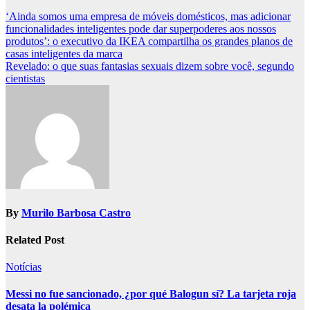
Post
‘Ainda somos uma empresa de móveis domésticos, mas adicionar
funcionalidades inteligentes pode dar superpoderes aos nossos
navigation
produtos’: o executivo da IKEA compartilha os grandes planos de
casas inteligentes da marca
Revelado: o que suas fantasias sexuais dizem sobre você, segundo
cientistas
By
Murilo Barbosa Castro
Related Post
Notícias
Messi no fue sancionado, ¿por qué Balogun sí? La tarjeta roja
desata la polémica