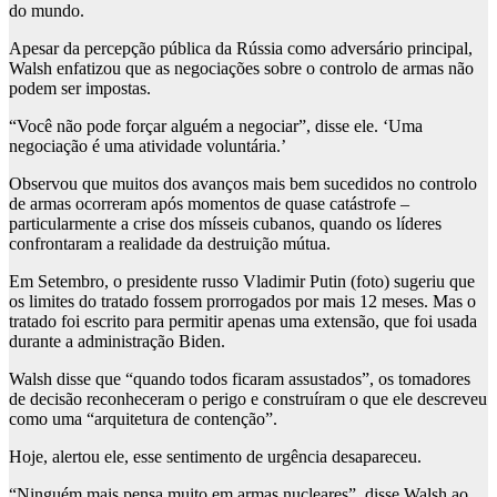
do mundo.
Apesar da percepção pública da Rússia como adversário principal,
Walsh enfatizou que as negociações sobre o controlo de armas não
podem ser impostas.
“Você não pode forçar alguém a negociar”, disse ele. ‘Uma
negociação é uma atividade voluntária.’
Observou que muitos dos avanços mais bem sucedidos no controlo
de armas ocorreram após momentos de quase catástrofe –
particularmente a crise dos mísseis cubanos, quando os líderes
confrontaram a realidade da destruição mútua.
Em Setembro, o presidente russo Vladimir Putin (foto) sugeriu que
os limites do tratado fossem prorrogados por mais 12 meses. Mas o
tratado foi escrito para permitir apenas uma extensão, que foi usada
durante a administração Biden.
Walsh disse que “quando todos ficaram assustados”, os tomadores
de decisão reconheceram o perigo e construíram o que ele descreveu
como uma “arquitetura de contenção”.
Hoje, alertou ele, esse sentimento de urgência desapareceu.
“Ninguém mais pensa muito em armas nucleares”, disse Walsh ao