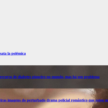
sata la polémica
recurso de diabetes pioneiro no mundo, mas há um problema
ras imagens do perturbado drama policial romântico que estou m