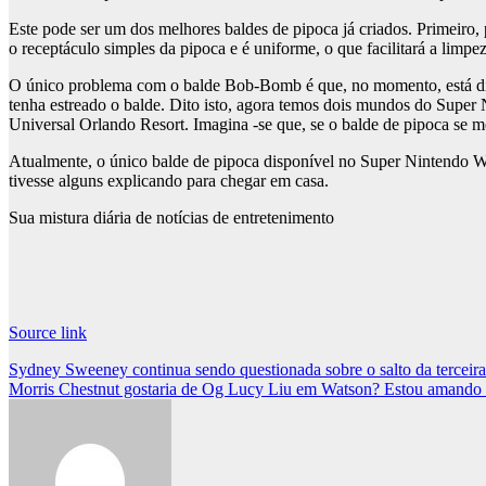
Este pode ser um dos melhores baldes de pipoca já criados. Primeiro
o receptáculo simples da pipoca e é uniforme, o que facilitará a limpez
O único problema com o balde Bob-Bomb é que, no momento, está disp
tenha estreado o balde. Dito isto, agora temos dois mundos do Sup
Universal Orlando Resort. Imagina -se que, se o balde de pipoca se m
Atualmente, o único balde de pipoca disponível no Super Nintendo W
tivesse alguns explicando para chegar em casa.
Sua mistura diária de notícias de entretenimento
Source link
Post
Sydney Sweeney continua sendo questionada sobre o salto da terceira
Morris Chestnut gostaria de Og Lucy Liu em Watson? Estou amando
navigation