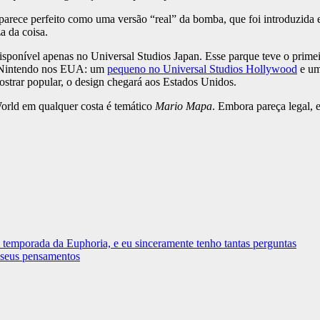
, parece perfeito como uma versão “real” da bomba, que foi introduzida
a da coisa.
onível apenas no Universal Studios Japan. Esse parque teve o primei
er Nintendo nos EUA: um
pequeno no Universal Studios Hollywood
e um
ostrar popular, o design chegará aos Estados Unidos.
orld em qualquer costa é temático
Mario Mapa
. Embora pareça legal
 temporada da Euphoria, e eu sinceramente tenho tantas perguntas
 seus pensamentos