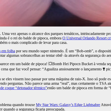
. Uma vez apenas o alcance dos parques temáticos, intrincadamente pr
inda é o rei do balde de pipoca, embora
O Universal Orlando Resort cr
bém o mais complicado de levar para casa.
 em folha
por seu mundo super nintendo. É um “Bob-omb”, o disposit
ar algumas sobrancelhas ao tentar obtê -la através da segurança do ae
rece em um balde de pipoca! 💥Bomb Hei Pipocn Bucket à venda segun
cena que faz você pensar: “Agualiza ansiosamente o lançamento ❣️ pi
ia se eles vissem isso passar por uma máquina de raio-X. Isso só pode
a tendo perguntas. Não parece uma arma “real”, mas certamente o TSA 
 de coque “detonador térmico”
então um balde de pipoca em forma de “
problema quando trouxe
My Star Wars: Galaxy’s Edge Lightsabre
Atravé
ser quando a segurança ficaria preocupada.