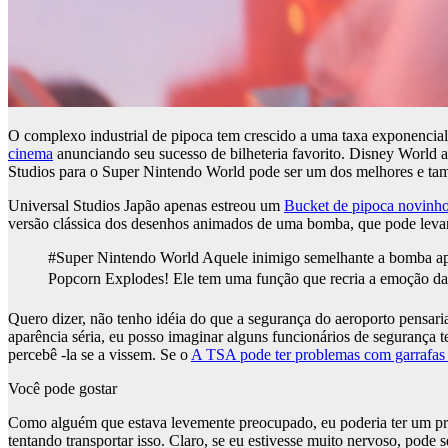
O complexo industrial de pipoca tem crescido a uma taxa exponencial
cinema
anunciando seu sucesso de bilheteria favorito. Disney World a
Studios para o Super Nintendo World pode ser um dos melhores e tam
Universal Studios Japão apenas estreou um
Bucket de pipoca novinho
versão clássica dos desenhos animados de uma bomba, que pode levant
#Super Nintendo World Aquele inimigo semelhante a bomba apa
Popcorn Explodes! Ele tem uma função que recria a emoção da 
Quero dizer, não tenho idéia do que a segurança do aeroporto pensar
aparência séria, eu posso imaginar alguns funcionários de seguranç
percebê -la se a vissem. Se o
A TSA pode ter problemas com garrafas
Você pode gostar
Como alguém que estava levemente preocupado, eu poderia ter um 
tentando transportar isso. Claro, se eu estivesse muito nervoso, pode 