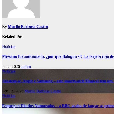
By
Murilo Barbosa Castro
Related Post
Notícias
Messi no fue sancionado, ¿por qué Balogun sí? La tarjeta roja de
Jul 2, 2026
admin
Notícias
Afastem-se, Apple e Samsung – este smartwatch Huawei tem um 
Feb 13, 2026
Murilo Barbosa Castro
Notícias
Esqueça o Dia dos Namorados – a BBC acaba de lançar as primei