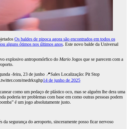
ojetados
Os baldes de pipoca agora são encontrados em todos os
iou alguns ótimos nos últimos anos
. Este novo balde da Universal
ivo explosivo antropomórfico do
Mario
Jogos que se parecem com a
roporto.
da -feira, 23 de junho 📍Sales Localização: Pit Stop
c.twitter.com/medrkxghp
14 de junho de 2025
 escanear como um pedaço de plástico oco, mas se alguém lhe dera uma
ainda poderia ter problemas com base em como outras pessoas podem
bomba” é um jogo absolutamente justo.
s da segurança do aeroporto, sinceramente posso ficar nervoso