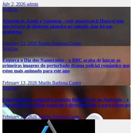
July 2, 2026
admin
Notícias
Afastem-se, Apple e Samsung – este smartwatch Huawei tem
um recurso de diabetes pioneiro no mundo, mas há um
problema
February 13, 2026
Murilo Barbosa Castro
Notícias
Esqueça o Dia dos Namorados – a BBC acaba de lançar as
primeiras imagens do perturbado drama policial romântico que
estou mais animado para este ano
February 13, 2026
Murilo Barbosa Castro
Notícias
Experimentei o aplicativo gratuito Hello Mario da Nintendo – e
não consigo acreditar como ele é divertido (sim, é para crianças)
February 13, 2026
Murilo Barbosa Castro