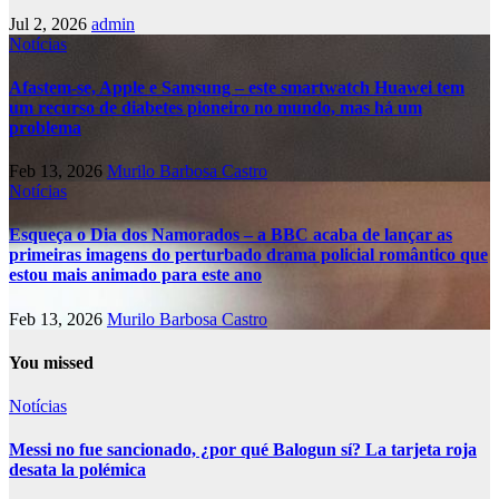
Jul 2, 2026
admin
Notícias
Afastem-se, Apple e Samsung – este smartwatch Huawei tem
um recurso de diabetes pioneiro no mundo, mas há um
problema
Feb 13, 2026
Murilo Barbosa Castro
Notícias
Esqueça o Dia dos Namorados – a BBC acaba de lançar as
primeiras imagens do perturbado drama policial romântico que
estou mais animado para este ano
Feb 13, 2026
Murilo Barbosa Castro
You missed
Notícias
Messi no fue sancionado, ¿por qué Balogun sí? La tarjeta roja
desata la polémica