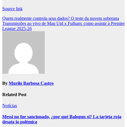
Source link
Post
Quem realmente controla seus dados? O teste da nuvem soberana
Transmissões ao vivo de Man Utd x Fulham: como assistir à Premier
navigation
League 2025-26
By
Murilo Barbosa Castro
Related Post
Notícias
Messi no fue sancionado, ¿por qué Balogun sí? La tarjeta roja
desata la polémica