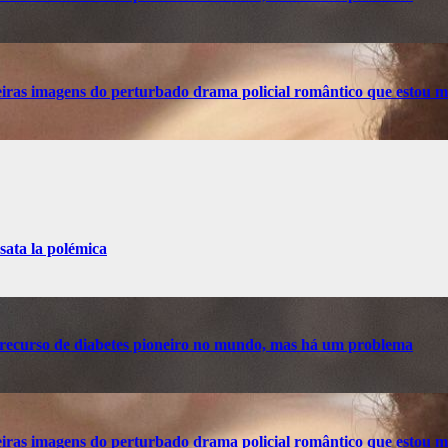
ras imagens do perturbado drama policial romântico que estou m
sata la polémica
recurso de diabetes pioneiro no mundo, mas há um problema
ras imagens do perturbado drama policial romântico que estou m