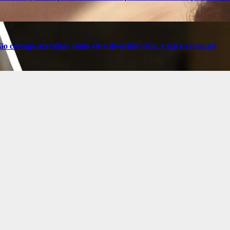
o consigo acreditar como ele é divertido (sim, é para crianças)