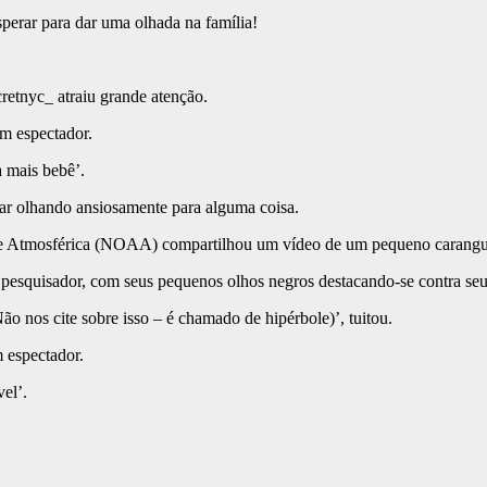
perar para dar uma olhada na família!
etnyc_ atraiu grande atenção.
um espectador.
 mais bebê’.
tar olhando ansiosamente para alguma coisa.
a e Atmosférica (NOAA) compartilhou um vídeo de um pequeno carangu
 pesquisador, com seus pequenos olhos negros destacando-se contra se
o nos cite sobre isso – é chamado de hipérbole)’, tuitou.
 espectador.
el’.