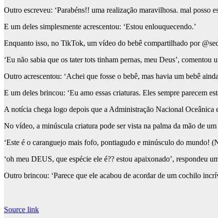
Outro escreveu: ‘Parabéns!! uma realização maravilhosa. mal posso es
E um deles simplesmente acrescentou: ‘Estou enlouquecendo.’
Enquanto isso, no TikTok, um vídeo do bebê compartilhado por @secr
‘Eu não sabia que os tater tots tinham pernas, meu Deus’, comentou 
Outro acrescentou: ‘Achei que fosse o bebê, mas havia um bebê ainda
E um deles brincou: ‘Eu amo essas criaturas. Eles sempre parecem es
A notícia chega logo depois que a Administração Nacional Oceânic
No vídeo, a minúscula criatura pode ser vista na palma da mão de um
‘Este é o caranguejo mais fofo, pontiagudo e minúsculo do mundo! (Nã
‘oh meu DEUS, que espécie ele é?? estou apaixonado’, respondeu um
Outro brincou: ‘Parece que ele acabou de acordar de um cochilo incrív
Source link