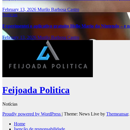
February 13, 2026
Murilo Barbosa Castro
Notícias
Experimentei o aplicativo gratuito Hello Mario da Nintendo – e nã
February 13, 2026
Murilo Barbosa Castro
Feijoada Politica
Notícias
Proudly powered by WordPress
|
Theme: News Live by
Themeansar
.
Home
Isenção de responsabilidade