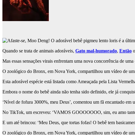
Quando se trata de animais adoráveis,
Gato mal-humorado
,
Então
Mas essas sensações virais enfrentam uma nova concorrência de uma cr
O zoológico do Bronx, em Nova York, compartilhou um vídeo de um b
Esta adorável espécie está listada como Ameaçada pela Lista Vermelh
Embora o nome do bebê ainda não tenha sido definido, ele já conquisto
‘Nível de fofura 3000%, meu Deus’, comentou um fã encantado em 
No TikTok, um escreveu: ‘VAMOS GOOOOOOO, sim, eu amo tanto esse
E um até brincou: ‘Meu Deus, que tortas fofas! O bebê tem basicame
O zoológico do Bronx, em Nova York, compartilhou um vídeo de um b