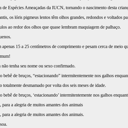
ha de Espécies Ameaçadas da IUCN, tornando o nascimento desta crianç
tis, os lóris pigmeus lentos têm olhos grandes, redondos e voltados par
rculos ao redor dos olhos que quase lembram maquiagem de palhaço.
uenos.
 apenas 15 a 25 centímetros de comprimento e pesam cerca de meio qu
comum!
 não tenha seu nome ou sexo confirmado.
 bebê de bruços, “estacionando” intermitentemente nos galhos enquan
do totalmente desmamado por volta dos seis meses de idade.
 bebê de bruços, ‘estacionando’ intermitentemente nos galhos enquan
para a alegria de muitos amantes dos animais
para a alegria de muitos amantes dos animais.
soa.