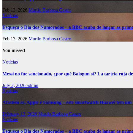
Feb 13, 2026
Murilo Barbosa Castro
Notícias
Esqueça o Dia dos Namorados – a BBC acaba de lançar as primei
Feb 13, 2026
Murilo Barbosa Castro
You missed
Notícias
Messi no fue sancionado, ¿por qué Balogun sí? La tarjeta roja de
July 2, 2026
admin
Notícias
Afastem-se, Apple e Samsung – este smartwatch Huawei tem um 
February 13, 2026
Murilo Barbosa Castro
Notícias
Esqueça o Dia dos Namorados – a BBC acaba de lançar as primei