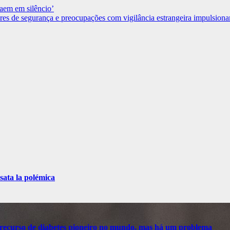
caem em silêncio’
es de segurança e preocupações com vigilância estrangeira impulsiona
sata la polémica
recurso de diabetes pioneiro no mundo, mas há um problema