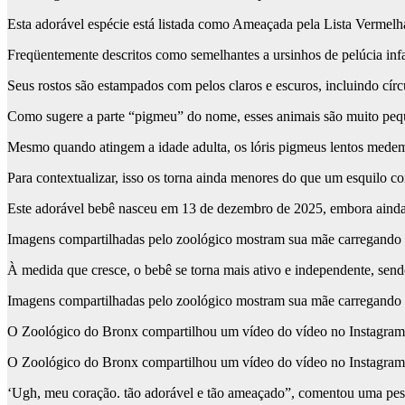
Esta adorável espécie está listada como Ameaçada pela Lista Vermel
Freqüentemente descritos como semelhantes a ursinhos de pelúcia infan
Seus rostos são estampados com pelos claros e escuros, incluindo cí
Como sugere a parte “pigmeu” do nome, esses animais são muito peq
Mesmo quando atingem a idade adulta, os lóris pigmeus lentos medem
Para contextualizar, isso os torna ainda menores do que um esquilo 
Este adorável bebê nasceu em 13 de dezembro de 2025, embora ainda
Imagens compartilhadas pelo zoológico mostram sua mãe carregando o
À medida que cresce, o bebê se torna mais ativo e independente, sen
Imagens compartilhadas pelo zoológico mostram sua mãe carregando o
O Zoológico do Bronx compartilhou um vídeo do vídeo no Instagram, 
O Zoológico do Bronx compartilhou um vídeo do vídeo no Instagram, 
‘Ugh, meu coração. tão adorável e tão ameaçado”, comentou uma pes