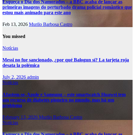
Esqueça o Dia dos Namorados – a BBC acaba de lançar as
primeiras imagens do perturbado drama policial romântico que
estou mais animado para este ano
Feb 13, 2026
Murilo Barbosa Castro
You missed
Notícias
Messi no fue sancionado, ¿por qué Balogun sí? La tarjeta roja
desata la polémica
July 2, 2026
admin
Notícias
Afastem-se, Apple e Samsung – este smartwatch Huawei tem
um recurso de diabetes pioneiro no mundo, mas há um
problema
February 13, 2026
Murilo Barbosa Castro
Notícias
Esqueça o Dia dos Namorados – a BBC acaba de lançar as