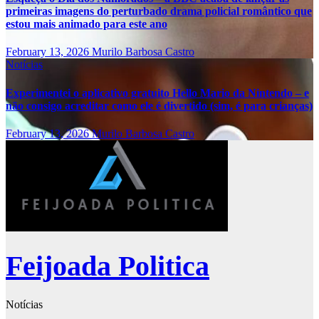
primeiras imagens do perturbado drama policial romântico que
estou mais animado para este ano
February 13, 2026
Murilo Barbosa Castro
Notícias
Experimentei o aplicativo gratuito Hello Mario da Nintendo – e
não consigo acreditar como ele é divertido (sim, é para crianças)
February 13, 2026
Murilo Barbosa Castro
Feijoada Politica
Notícias