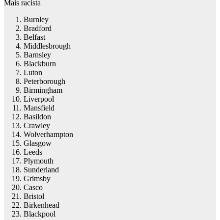
Mais racista
Burnley
Bradford
Belfast
Middlesbrough
Barnsley
Blackburn
Luton
Peterborough
Birmingham
Liverpool
Mansfield
Basildon
Crawley
Wolverhampton
Glasgow
Leeds
Plymouth
Sunderland
Grimsby
Casco
Bristol
Birkenhead
Blackpool