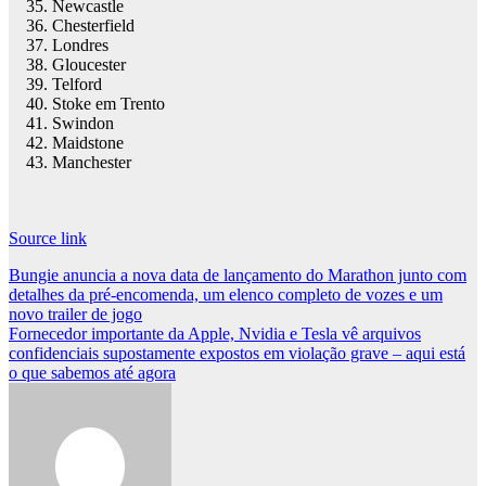
Newcastle
Chesterfield
Londres
Gloucester
Telford
Stoke em Trento
Swindon
Maidstone
Manchester
Source link
Post
Bungie anuncia a nova data de lançamento do Marathon junto com
detalhes da pré-encomenda, um elenco completo de vozes e um
navigation
novo trailer de jogo
Fornecedor importante da Apple, Nvidia e Tesla vê arquivos
confidenciais supostamente expostos em violação grave – aqui está
o que sabemos até agora