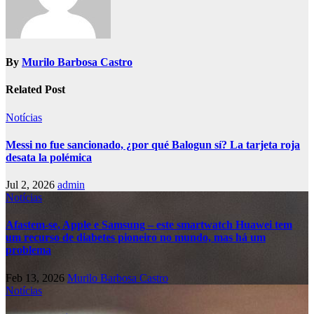
By
Murilo Barbosa Castro
Related Post
Notícias
Messi no fue sancionado, ¿por qué Balogun sí? La tarjeta roja
desata la polémica
Jul 2, 2026
admin
Notícias
Afastem-se, Apple e Samsung – este smartwatch Huawei tem
um recurso de diabetes pioneiro no mundo, mas há um
problema
Feb 13, 2026
Murilo Barbosa Castro
Notícias