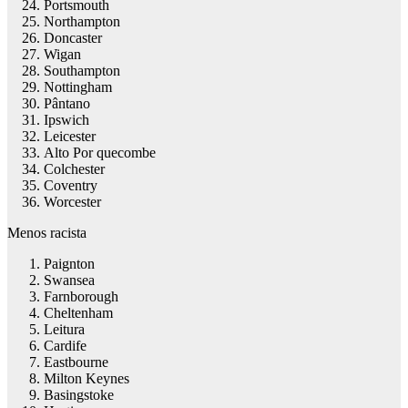
Portsmouth
Northampton
Doncaster
Wigan
Southampton
Nottingham
Pântano
Ipswich
Leicester
Alto Por quecombe
Colchester
Coventry
Worcester
Menos racista
Paignton
Swansea
Farnborough
Cheltenham
Leitura
Cardife
Eastbourne
Milton Keynes
Basingstoke