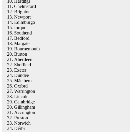
Hastings
Chelmsford
Brighton
Newport
Edimburgo
Iorque
Southend
Bedford
Margate
Bournemouth
Burton
Aberdeen
Sheffield
Exeter
Dundee
Mãe bem
Oxford
Warrington
Lincoln
Cambridge
Gillingham
Accrington
Preston
Norwich
Dérbi