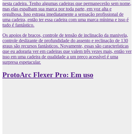
nesta cadeira. Tenho algumas cadeiras que permanecerão sem nome,
mas elas espalham sua marca por toda parte, em voz alta e
orgulhosa. Isso estraga imediatamente a sensação profissional de
uma cadeira, então ter essa cadeira com uma marca mínima e isso é
tudo é fantástico.
Os apoios de braços, controle de tensão de inclinação da manivela,
controle deslizante de profundidade do assento e reclinação de 130
graus são recursos fantásticos. Novamente, essas são características
que eu adoraria ver em cadeiras que valem três vezes mais, então ver
isso em uma cadeira de qualidade a um preço acessível é uma
surpresa espetacular.
ProtoArc Flexer Pro: Em uso