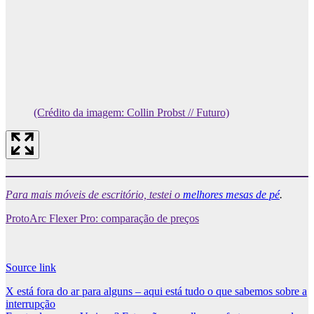
(Crédito da imagem: Collin Probst // Futuro)
Para mais móveis de escritório, testei o
melhores mesas de pé
.
ProtoArc Flexer Pro: comparação de preços
Source link
Post
X está fora do ar para alguns – aqui está tudo o que sabemos sobre a
interrupção
navigation