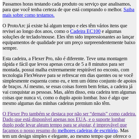
Passamos horas testando cada produto ou serviço que analisamos,
para que você tenha certeza de que está comprando o melhor.
Saiba
mais sobre como testamos.
O ProtoArc já existe há algum tempo e eles têm vários itens que
revisei ao longo dos anos, como o
Cadeira EC100
e algumas
soluções de teclado/mouse. Eles têm sido impressionantes ao lançar
equipamentos de qualidade por um preço surpreendentemente baixo
sempre.
Esta cadeira, a Flexer Pro, não é diferente. Teve uma montagem
rápida e fácil que levou apenas cerca de 5 a 8 minutos para ser
montada, possui malha extremamente respirável no encosto, com
tecnologia FlexWeave para se refrescar em dias quentes ou se você
simplesmente esquenta como eu, e tem um ótimo conjunto de apoios
de braços. Aí mesmo, se essas coisas forem bem feitas, a cadeira já
vai conquistar as pessoas. Mas, além disso, esta cadeira tem algumas
coisas que nunca vi, como o duplo apoio lombar. Isso é algo que
mesmo algumas das minhas cadeiras premium não têm.
O Flexer Pro também se destaca por não ser “demais” como cadeira.
Dado que está disponível apenas nos EUA, e o suporte lombar
duplo pode levar algum tempo para se ajustar, é improvável que
façamos o nosso resumo do
melhores cadeiras de escritório
. Mas
tem um design simples e elegante, ao mesmo tempo que oferece o