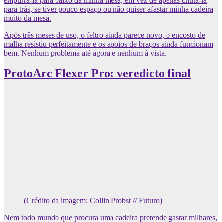
empurrá-la para baixo da minha mesa, em vez de apenas chutá-la
para trás, se tiver pouco espaço ou não quiser afastar minha cadeira
muito da mesa.
Após três meses de uso, o feltro ainda parece novo, o encosto de
malha resistiu perfeitamente e os apoios de braços ainda funcionam
bem. Nenhum problema até agora e nenhum à vista.
ProtoArc Flexer Pro: veredicto final
(Crédito da imagem: Collin Probst // Futuro)
Nem todo mundo que procura uma cadeira pretende gastar milhares,