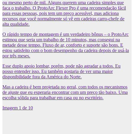
ou mesmo perto de mil. Alguns querem uma cadeira simples que
faça o trabalho. O ProtoArc Flexer Pro é uma recomendação fácil
para essas pessoas, pois tem um preço acessível, mas adiciona
recursos que você normalmente só vê em cadeiras carro-chefe de
alta qualidade.
O rápido tempo de montagem é um verdadeiro bônus – o ProtoArc
estimou que seria um trabalho de 10 minutos, mas consegui na
metade desse tempo. Fluxo de ar, conforto e suporte são bons. E
estou satisfeito com o bom desempenho da cadeira depois de usá-la
por três meses.
Esse duplo apoio lombar, porém, pode não agradar a todos. Eu
posso entender isso. Eu também gostaria de ver uma maior
disponibilidade fora da América do Norte.
Mas a cadeira é bem projetada no geral, com todos os mecanismos
de ajuste que eu esperaria encontrar com um preço tão baixo. Uma
escolha sólida para trabalhar em casa ou no escritório.
Imagem
1
de
10