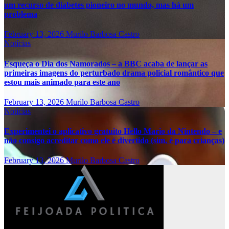
um recurso de diabetes pioneiro no mundo, mas há um
problema
February 13, 2026
Murilo Barbosa Castro
Notícias
Esqueça o Dia dos Namorados – a BBC acaba de lançar as
primeiras imagens do perturbado drama policial romântico que
estou mais animado para este ano
February 13, 2026
Murilo Barbosa Castro
Notícias
Experimentei o aplicativo gratuito Hello Mario da Nintendo – e
não consigo acreditar como ele é divertido (sim, é para crianças)
February 13, 2026
Murilo Barbosa Castro