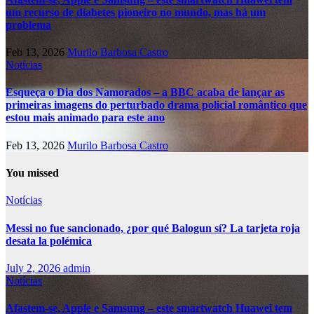
um recurso de diabetes pioneiro no mundo, mas há um
problema
Feb 13, 2026
Murilo Barbosa Castro
Notícias
Esqueça o Dia dos Namorados – a BBC acaba de lançar as
primeiras imagens do perturbado drama policial romântico que
estou mais animado para este ano
Feb 13, 2026
Murilo Barbosa Castro
You missed
Notícias
Messi no fue sancionado, ¿por qué Balogun sí? La tarjeta roja
desata la polémica
July 2, 2026
admin
Notícias
Afastem-se, Apple e Samsung – este smartwatch Huawei tem