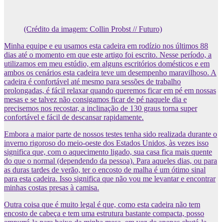
(Crédito da imagem: Collin Probst // Futuro)
Minha equipe e eu usamos esta cadeira em rodízio nos últimos 88
dias até o momento em que este artigo foi escrito. Nesse período, a
utilizamos em meu estúdio, em alguns escritórios domésticos e em
ambos os cenários esta cadeira teve um desempenho maravilhoso. A
cadeira é confortável até mesmo para sessões de trabalho
prolongadas, é fácil relaxar quando queremos ficar em pé em nossas
mesas e se talvez não consigamos ficar de pé naquele dia e
precisemos nos recostar, a inclinação de 130 graus torna super
confortável e fácil de descansar rapidamente.
Embora a maior parte de nossos testes tenha sido realizada durante o
inverno rigoroso do meio-oeste dos Estados Unidos, às vezes isso
significa que, com o aquecimento ligado, sua casa fica mais quente
do que o normal (dependendo da pessoa). Para aqueles dias, ou para
as duras tardes de verão, ter o encosto de malha é um ótimo sinal
para esta cadeira. Isso significa que não vou me levantar e encontrar
minhas costas presas à camisa.
Outra coisa que é muito legal é que, como esta cadeira não tem
encosto de cabeça e tem uma estrutura bastante compacta, posso