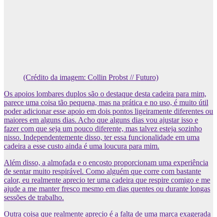
(Crédito da imagem: Collin Probst // Futuro)
Os apoios lombares duplos são o destaque desta cadeira para mim,
parece uma coisa tão pequena, mas na prática e no uso, é muito útil
poder adicionar esse apoio em dois pontos ligeiramente diferentes ou
maiores em alguns dias. Acho que alguns dias vou ajustar isso e
fazer com que seja um pouco diferente, mas talvez esteja sozinho
nisso. Independentemente disso, ter essa funcionalidade em uma
cadeira a esse custo ainda é uma loucura para mim.
Além disso, a almofada e o encosto proporcionam uma experiência
de sentar muito respirável. Como alguém que corre com bastante
calor, eu realmente aprecio ter uma cadeira que respire comigo e me
ajude a me manter fresco mesmo em dias quentes ou durante longas
sessões de trabalho.
Outra coisa que realmente aprecio é a falta de uma marca exagerada