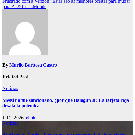
Frustrado com a Verizon? Estas são as melhores ofertas para mudar
para AT&T e T-Mobile
By
Murilo Barbosa Castro
Related Post
Notícias
Messi no fue sancionado, ¿por qué Balogun sí? La tarjeta roja
desata la polémica
Jul 2, 2026
admin
Notícias
Afastem-se, Apple e Samsung – este smartwatch Huawei tem