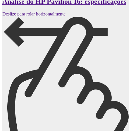
Análise do HP Pavilion 16: especificações
Deslize para rolar horizontalmente