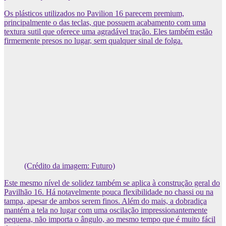
Os plásticos utilizados no Pavilion 16 parecem premium,
principalmente o das teclas, que possuem acabamento com uma
textura sutil que oferece uma agradável tração. Eles também estão
firmemente presos no lugar, sem qualquer sinal de folga.
(Crédito da imagem: Futuro)
Este mesmo nível de solidez também se aplica à construção geral do
Pavilhão 16. Há notavelmente pouca flexibilidade no chassi ou na
tampa, apesar de ambos serem finos. Além do mais, a dobradiça
mantém a tela no lugar com uma oscilação impressionantemente
pequena, não importa o ângulo, ao mesmo tempo que é muito fácil