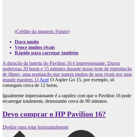
(Crédito da imagem: Futuro)
Dura muito
Vence muitos rivais
Rápido para carregar também
A duração da bateria do Pavilion 16 é impressionante. Durou
poderosas 20 horas e 15 minutos durante nosso teste de reprodução
de filmes, uma pontuação que supera muitos de seus rivais por uma
grande margem. O
Acer
O Aspire Go 15, por exemplo, só
conseguiu cerca de 12 horas.
Igualmente impressionante é a rapidez com que o Pavilion 16 pode
recarregar totalmente, demorando cerca de 90 minutos.
Devo comprar o HP Pavilion 16?
Deslize para rolar horizontalmente