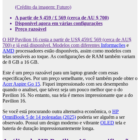
(Crédito da imagem: Futuro)
A partir de $ 459 / £ 569 (cerca de AU $ 700)
Disponível agora em várias configurações
Preço razoável
O HP Pavilion 16 custa a partir de US$ 459/£ 569 (cerca de AU$
700) e já está disponível. Modelos com diferentes
Informações
e
AMD
processadores estão disponíveis, assim como modelos com
telas sensíveis ao toque. As configurações de RAM também variam
de 8 GB a 16 GB.
Este é um preço razoável para um laptop grande com essas
especificações. Por um preço semelhante, você também pode obter o
Acer Aspire Go 15
. Fiquei impressionado com seu desempenho
quando o analisei, que talvez seja um pouco melhor que o do
Pavilion 16. No entanto, sua tela é menos impressionante que a do
Pavilion 16.
Se você está procurando outra alternativa econômica, o
HP
OmniBook 5 de 14 polegadas (2025)
poderia ser alguém a ser
observado. Possui um design moderno e vibrante
OLED
tela e
bateria de duração impressionantemente longa.