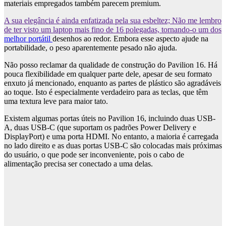
materiais empregados também parecem premium.
A sua elegância é ainda enfatizada pela sua esbeltez; Não me lembro
de ter visto um laptop mais fino de 16 polegadas, tornando-o um dos
melhor portátil
desenhos ao redor. Embora esse aspecto ajude na
portabilidade, o peso aparentemente pesado não ajuda.
Não posso reclamar da qualidade de construção do Pavilion 16. Há
pouca flexibilidade em qualquer parte dele, apesar de seu formato
enxuto já mencionado, enquanto as partes de plástico são agradáveis
​​ao toque. Isto é especialmente verdadeiro para as teclas, que têm
uma textura leve para maior tato.
Existem algumas portas úteis no Pavilion 16, incluindo duas USB-
A, duas USB-C (que suportam os padrões Power Delivery e
DisplayPort) e uma porta HDMI. No entanto, a maioria é carregada
no lado direito e as duas portas USB-C são colocadas mais próximas
do usuário, o que pode ser inconveniente, pois o cabo de
alimentação precisa ser conectado a uma delas.