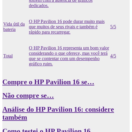
sofrem com a ausência de gráficos
dedicados.
O HP Pavilion 16 pode durar muito mais
Vida útil da
que muitos de seus rivais e também é
5/5
bateria
rápido para recarregar.
O HP Pavilion 16 representa um bom valor
considerando o que oferece, mas você terá
Total
4/5
que se contentar com um desempenho
gráfico ruim.
Compre o HP Pavilion 16 se…
Não compre se…
Análise do HP Pavilion 16: considere
também
Como testei o HP Pavilion 16