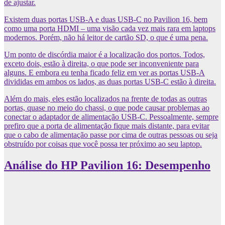
de ajustar.
Existem duas portas USB-A e duas USB-C no Pavilion 16, bem
como uma porta HDMI – uma visão cada vez mais rara em laptops
modernos. Porém, não há leitor de cartão SD, o que é uma pena.
Um ponto de discórdia maior é a localização dos portos. Todos,
exceto dois, estão à direita, o que pode ser inconveniente para
alguns. E embora eu tenha ficado feliz em ver as portas USB-A
divididas em ambos os lados, as duas portas USB-C estão à direita.
Além do mais, eles estão localizados na frente de todas as outras
portas, quase no meio do chassi, o que pode causar problemas ao
conectar o adaptador de alimentação USB-C. Pessoalmente, sempre
prefiro que a porta de alimentação fique mais distante, para evitar
que o cabo de alimentação passe por cima de outras pessoas ou seja
obstruído por coisas que você possa ter próximo ao seu laptop.
Análise do HP Pavilion 16: Desempenho