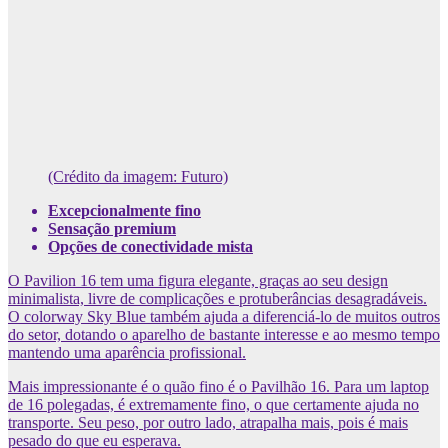
(Crédito da imagem: Futuro)
Excepcionalmente fino
Sensação premium
Opções de conectividade mista
O Pavilion 16 tem uma figura elegante, graças ao seu design
minimalista, livre de complicações e protuberâncias desagradáveis.
O colorway Sky Blue também ajuda a diferenciá-lo de muitos outros
do setor, dotando o aparelho de bastante interesse e ao mesmo tempo
mantendo uma aparência profissional.
Mais impressionante é o quão fino é o Pavilhão 16. Para um laptop
de 16 polegadas, é extremamente fino, o que certamente ajuda no
transporte. Seu peso, por outro lado, atrapalha mais, pois é mais
pesado do que eu esperava.