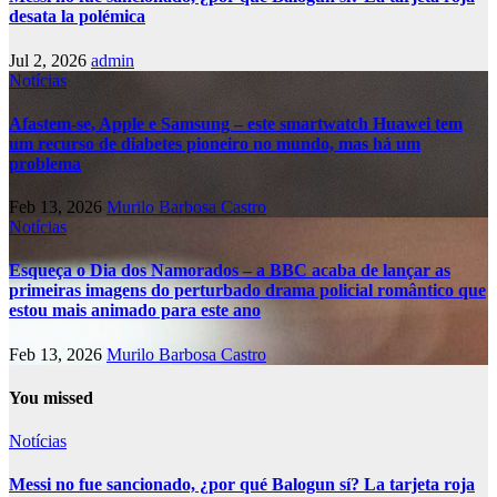
desata la polémica
Jul 2, 2026
admin
Notícias
Afastem-se, Apple e Samsung – este smartwatch Huawei tem
um recurso de diabetes pioneiro no mundo, mas há um
problema
Feb 13, 2026
Murilo Barbosa Castro
Notícias
Esqueça o Dia dos Namorados – a BBC acaba de lançar as
primeiras imagens do perturbado drama policial romântico que
estou mais animado para este ano
Feb 13, 2026
Murilo Barbosa Castro
You missed
Notícias
Messi no fue sancionado, ¿por qué Balogun sí? La tarjeta roja