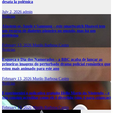
desata la polémica
July 2, 2026
admin
Notícias
Afastem-se, Apple e Samsung – este smartwatch Huawei tem
um recurso de diabetes pioneiro no mundo, mas há um
problema
February 13, 2026
Murilo Barbosa Castro
Notícias
Esqueça o Dia dos Namorados – a BBC acaba de lançar as
primeiras imagens do perturbado drama policial romântico que
estou mais animado para este ano
February 13, 2026
Murilo Barbosa Castro
Notícias
Experimentei o aplicativo gratuito Hello Mario da Nintendo – e
não consigo acreditar como ele é divertido (sim, é para crianças)
February 13, 2026
Murilo Barbosa Castro