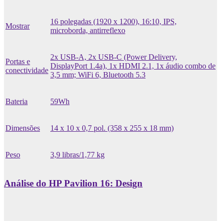
16 polegadas (1920 x 1200), 16:10, IPS,
Mostrar
microborda, antirreflexo
2x USB-A, 2x USB-C (Power Delivery,
Portas e
DisplayPort 1.4a), 1x HDMI 2.1, 1x áudio combo de
conectividade
3,5 mm; WiFi 6, Bluetooth 5.3
Bateria
59Wh
Dimensões
14 x 10 x 0,7 pol. (358 x 255 x 18 mm)
Peso
3,9 libras/1,77 kg
Análise do HP Pavilion 16: Design