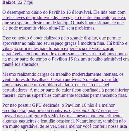
Baixo):
22,7 fps
O desempenho diário do Pavilhão 16 é louvável. Ele lida bem com
tarefas leves de produtividade, navegação e entretenimento, que é o
que se esperaria deste tipo de laptop. O mais impressionante é que
ele pode transmitir vídeo ultra-HD sem problemas.
Esse conteúdo é potencializado pelo grande display, que permite
aproveitar ao máximo seu espaço graças à moldura fina. Há brilho e
vibração suficientes para tornar a experiência de visualização
agradável e, embora os reflexos possam se revelar em alguns pontos,
na maior parte do tempo o Pavilion 16 faz um trabalho admirável em
mantê-los afastados.
Mesmo realizando cargas de trabalho moderadamente intensas, os
ventiladores do Pavilhão 16 eram audíveis. No entanto, o ruído
nunca passou de um zumbido abafado, então não os achei
perturbadores. A maior parte do calor ficou confinada à parte inferior
traseira, com as superfícies comumente tocadas permanecendo frias.
Por não possuir GPU dedicada, o Pavilion 16 não é a melhor
escolha para jogadores ou criativos.
Cyberpunk 2077
era quase
jogável nas configurações Médias, mas mesmo aqui experimentei
algumas gagueiras e lentidão ocasional. Naturalmente, também não
era muito agradável de se ver. Seria melhor você conferir nossa lista