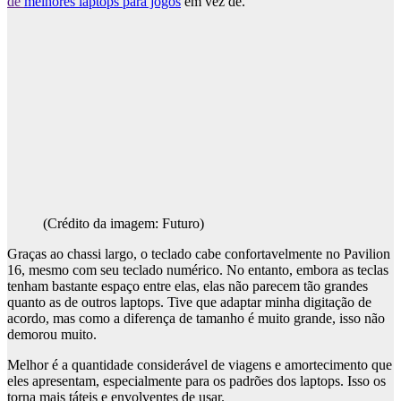
de
melhores laptops para jogos
em vez de.
(Crédito da imagem: Futuro)
Graças ao chassi largo, o teclado cabe confortavelmente no Pavilion
16, mesmo com seu teclado numérico. No entanto, embora as teclas
tenham bastante espaço entre elas, elas não parecem tão grandes
quanto as de outros laptops. Tive que adaptar minha digitação de
acordo, mas como a diferença de tamanho é muito grande, isso não
demorou muito.
Melhor é a quantidade considerável de viagens e amortecimento que
eles apresentam, especialmente para os padrões dos laptops. Isso os
torna mais táteis e envolventes de usar.