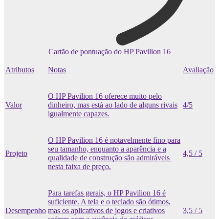
Cartão de pontuação do HP Pavilion 16
Atributos
Notas
Avaliação
O HP Pavilion 16 oferece muito pelo
Valor
dinheiro, mas está ao lado de alguns rivais
4/5
igualmente capazes.
O HP Pavilion 16 é notavelmente fino para
seu tamanho, enquanto a aparência e a
Projeto
4,5 / 5
qualidade de construção são admiráveis ​​
nesta faixa de preço.
Para tarefas gerais, o HP Pavilion 16 é
suficiente. A tela e o teclado são ótimos,
Desempenho
mas os aplicativos de jogos e criativos
3,5 / 5