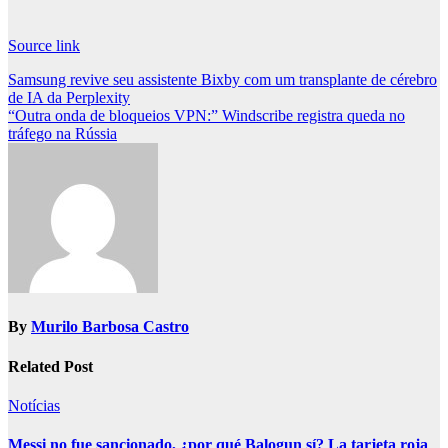
Source link
Post
Samsung revive seu assistente Bixby com um transplante de cérebro
de IA da Perplexity
navigation
“Outra onda de bloqueios VPN:” Windscribe registra queda no
tráfego na Rússia
By
Murilo Barbosa Castro
Related Post
Notícias
Messi no fue sancionado, ¿por qué Balogun sí? La tarjeta roja