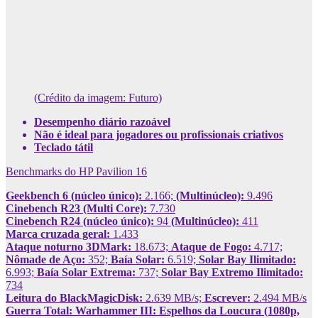
(Crédito da imagem: Futuro)
Desempenho diário razoável
Não é ideal para jogadores ou profissionais criativos
Teclado tátil
Benchmarks do HP Pavilion 16
Geekbench 6 (núcleo único):
2.166;
(Multinúcleo):
9.496
Cinebench R23 (Multi Core):
7.730
Cinebench R24 (núcleo único):
94
(Multinúcleo):
411
Marca cruzada geral:
1.433
Ataque noturno 3DMark:
18.673;
Ataque de Fogo:
4.717;
Nômade de Aço:
352;
Baía Solar:
6.519;
Solar Bay Ilimitado:
6.993;
Baía Solar Extrema:
737;
Solar Bay Extremo Ilimitado:
734
Leitura do BlackMagicDisk:
2.639 MB/s;
Escrever:
2.494 MB/s
Guerra Total: Warhammer III: Espelhos da Loucura (1080p,