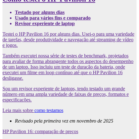
Testado por alguns dias
Usado para vários fins e comparado
Revisor experiente de laptop
Testei o HP Pavilion 16 por alguns dias. Usei-o para uma variedade
de tarefas, desde produtividade e navegação até streaming de vídeo
e jogos.
Também executei nossa série de testes de benchmark, projetados
para avaliar de forma abrangente todos os aspectos do desempenho
de um laptop. Isso incluiu um teste de duração da bateria, onde
executei um filme em loop contínuo até que o HP Pavilion 16
desligasse.
Sou um revisor experiente de laptops, tendo testado um grande
número em uma ampla variedade de faixas de preços, formatos e
especificações.
Leia mais sobre
como testamos
Revisado pela primeira vez em novembro de 2025
HP Pavilion 16: comparação de preços