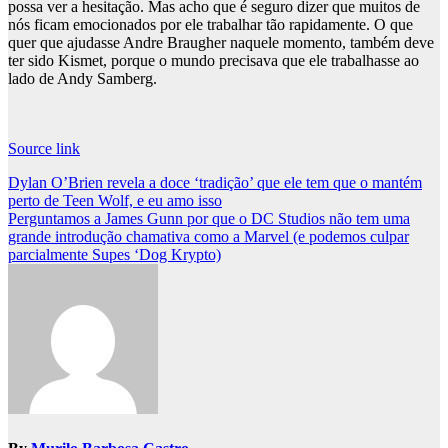
possa ver a hesitação. Mas acho que é seguro dizer que muitos de
nós ficam emocionados por ele trabalhar tão rapidamente. O que
quer que ajudasse Andre Braugher naquele momento, também deve
ter sido Kismet, porque o mundo precisava que ele trabalhasse ao
lado de Andy Samberg.
Source link
Post
Dylan O’Brien revela a doce ‘tradição’ que ele tem que o mantém
perto de Teen Wolf, e eu amo isso
navigation
Perguntamos a James Gunn por que o DC Studios não tem uma
grande introdução chamativa como a Marvel (e podemos culpar
parcialmente Supes ‘Dog Krypto)