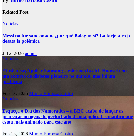
By
Murilo Barbosa Castro
Related Post
Notícias
Messi no fue sancionado, ¿por qué Balogun sí? La tarjeta roja
desata la polémica
Jul 2, 2026
admin
Notícias
Afastem-se, Apple e Samsung – este smartwatch Huawei tem
um recurso de diabetes pioneiro no mundo, mas há um
problema
Feb 13, 2026
Murilo Barbosa Castro
Notícias
Esqueça o Dia dos Namorados – a BBC acaba de lançar as
primeiras imagens do perturbado drama policial romântico que
estou mais animado para este ano
Feb 13, 2026
Murilo Barbosa Castro