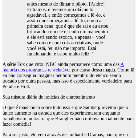
antes mesmo de filmar o piloto. [Andre]
Entramos, e tivemos um olá muito
agradável, e então começamos a lê -lo, e
assim que começamos a lê -lo, como a
primeira cena, que é que ele sai e eu estou
brincando com ele e sendo um manequim
e ele está sendo estoico, e apenas – você
sabe como é com coisas criativas, onde
você está, ‘eu não me importo. Está
funcionando, e estou muito feliz. ‘
A série Fox que virou NBC ainda permanece como uma das
A
maioria dos programas re -relatável
por causa dessa magia. Como fã,
eu não conseguia imaginar nenhum membro do elenco sendo
trocado por outra pessoa, mas isso é especialmente verdadeiro para
Peralta e Holt.
Sua mistura diária de notícias de entretenimento
O que é mais louco sobre tudo isso é que Samberg revelou que o
único aumento na estrada que eles experimentaram enquanto
trabalhavam juntos foi que Braugher não confiava inicialmente para
fazer comédia!
Para ser justo, ele veio através de Juilliard e Dramas, para que eu