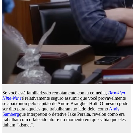
Se você está familiarizado remotamente com a comédia,
Brooklyn
Nine-Nine
é relativamente seguro assumir que você provavelmente
se apaixonou pelo capitão de Andre Braugher Holt. O mesmo pode
ser dito para aqueles que trabalharam ao lado dele, como
Andy
Samberg
que interpretou o detetive Jake Peralta, revelou como era
trabalhar com o falecido ator e no momento em que sabia que eles
tinham “kismet”.