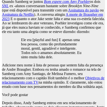
Quando Samberg se juntou
Bom espere com Amy Poehler
os dois
SNL
ex -alunos conversaram bastante sobre
Brooklyn Nine-Nine
(que está disponível para transmitir com um
Assinatura do pavão
ou
Assinatura da Netflix
). A conversa atingiu
A morte de Braugher em
2023
E o quanto o ator Jake sente falta e ama sua co-estrela falecida.
Ao se lembrarem do ator veterano, Poehler investigou como ele era,
já que eles nunca haviam se conhecido, e Samberg confirmou que
ele era tanto uma alegria como se esteve dizendo: dizendo:
Ele era [playful and fun] E apenas uma
boa pessoa, como tão profundamente
moral, gentil, agradável e inteligente.
Todos nós o amamos absolutamente. Eu
sinto muita falta dele.
Adicione meu nome à lista de pessoas que sentem falta da presença
de Andre Braugher. Embora eu tenha amado o romance na tela de
Samberg com Amy Santiago, de Melissa Fumero, seu
relacionamento com o capitão Holt também é o melhor
Objetivos de
relacionamento com TV
na minha opinião. E claramente, não estou
errado com base nos pensamentos do membro da ilha solitária aqui.
Você pode gostar
Depois disso, Andy Samberg entrou em seu relacionamento de