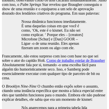
trabalho, observando como os dois clicaram instantaneamente. Junto
com isso, o
Palm Springs
Star revelou que Braugher conseguiu o
show de uma reunião e o equiparou a um selo de aprovação
dourado dos lendários criativos do programa. Em suas palavras:
Nossa dinâmica funcionou imediatamente.
É uma daquelas coisas em que você é
como, ‘Ok, este é o kismet. Eu não sei
como explicar. ‘ Porque eles – [creators]
Microfone [Schur] e [Dan] GOOR –
Ligue -o de uma reunião. Eles apenas
fizeram um zoom ou algo com ele.
Francamente, não estou surpreso com isso com base no que sei
sobre o ator do capitão Holt.
Corpo de trabalho estelar de Braugher
Absolutamente fala por si, tornando -o uma escolha fácil para
alguém tão humoristicamente seco. Isso, e Samberg pode
essencialmente executar com qualquer tipo de parceiro de bit ou
cena.
O
Brooklyn Nine-Nine
O chumbo então expôs sobre o assunto,
citando uma instância específica que mostra a faísca especial entre
eles que também funcionou para o mundo. Embora ele não pudesse
explicar detalhes, ele sabia que era um momento de kismet:
Nós aparecemos para a primeira tabela lida