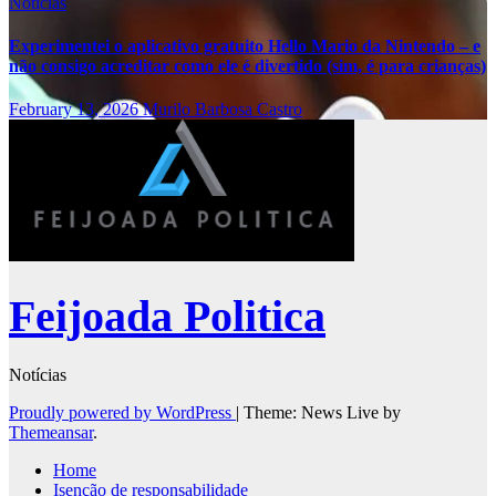
Notícias
Experimentei o aplicativo gratuito Hello Mario da Nintendo – e
não consigo acreditar como ele é divertido (sim, é para crianças)
February 13, 2026
Murilo Barbosa Castro
Feijoada Politica
Notícias
Proudly powered by WordPress
|
Theme: News Live by
Themeansar
.
Home
Isenção de responsabilidade