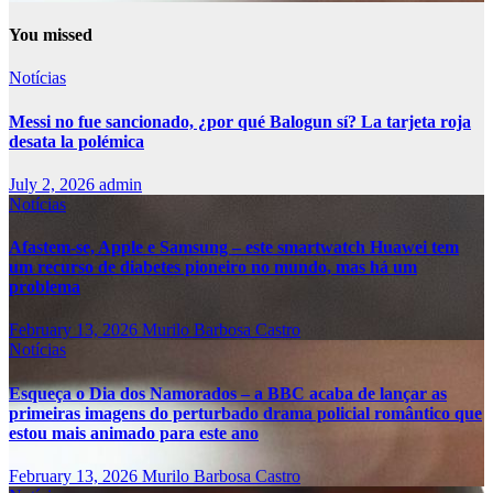
You missed
Notícias
Messi no fue sancionado, ¿por qué Balogun sí? La tarjeta roja
desata la polémica
July 2, 2026
admin
Notícias
Afastem-se, Apple e Samsung – este smartwatch Huawei tem
um recurso de diabetes pioneiro no mundo, mas há um
problema
February 13, 2026
Murilo Barbosa Castro
Notícias
Esqueça o Dia dos Namorados – a BBC acaba de lançar as
primeiras imagens do perturbado drama policial romântico que
estou mais animado para este ano
February 13, 2026
Murilo Barbosa Castro