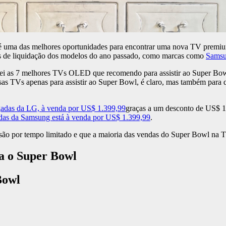
é uma das melhores oportunidades para encontrar uma nova TV premium
s de liquidação dos modelos do ano passado, como marcas como
Sams
onei as 7 melhores TVs OLED que recomendo para assistir ao Super Bo
sas TVs apenas para assistir ao Super Bowl, é claro, mas também para 
das da LG, à venda por US$ 1.399,99
graças a um desconto de US$ 
s da Samsung está à venda por US$ 1.399,99
.
s são por tempo limitado e que a maioria das vendas do Super Bowl na 
a o Super Bowl
Bowl