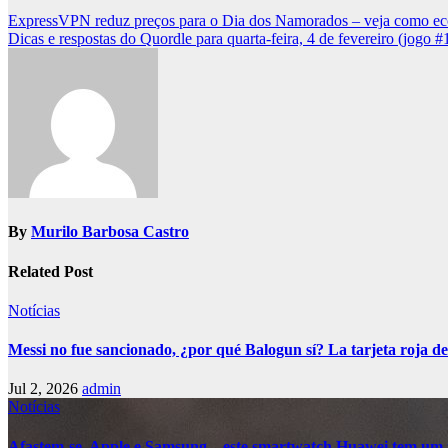
Post
ExpressVPN reduz preços para o Dia dos Namorados – veja como e
Dicas e respostas do Quordle para quarta-feira, 4 de fevereiro (jogo 
navigation
By
Murilo Barbosa Castro
Related Post
Notícias
Messi no fue sancionado, ¿por qué Balogun sí? La tarjeta roja de
Jul 2, 2026
admin
Notícias
Afastem-se, Apple e Samsung – este smartwatch Huawei tem um 