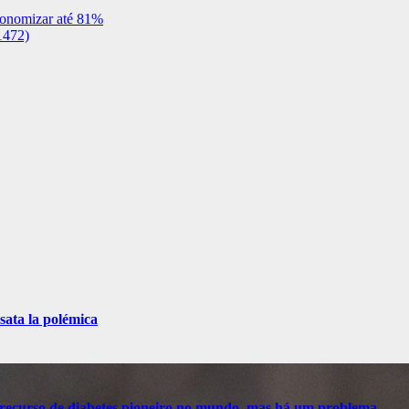
conomizar até 81%
#1472)
sata la polémica
recurso de diabetes pioneiro no mundo, mas há um problema