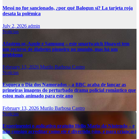
Messi no fue sancionado, ¿por qué Balogun sí? La tarjeta roja
desata la polémica
July 2, 2026
admin
Notícias
Afastem-se, Apple e Samsung – este smartwatch Huawei tem
um recurso de diabetes pioneiro no mundo, mas há um
problema
February 13, 2026
Murilo Barbosa Castro
Notícias
Esqueça o Dia dos Namorados – a BBC acaba de lançar as
primeiras imagens do perturbado drama policial romântico que
estou mais animado para este ano
February 13, 2026
Murilo Barbosa Castro
Notícias
Experimentei o aplicativo gratuito Hello Mario da Nintendo – e
não consigo acreditar como ele é divertido (sim, é para crianças)