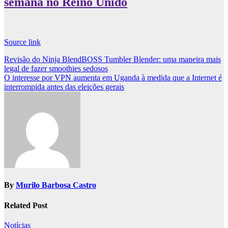
semana no Reino Unido
Source link
Post
Revisão do Ninja BlendBOSS Tumbler Blender: uma maneira mais
legal de fazer smoothies sedosos
navigation
O interesse por VPN aumenta em Uganda à medida que a Internet é
interrompida antes das eleições gerais
By
Murilo Barbosa Castro
Related Post
Notícias