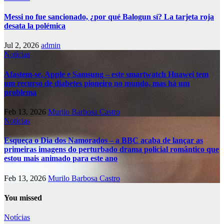
Messi no fue sancionado, ¿por qué Balogun sí? La tarjeta roja
desata la polémica
Jul 2, 2026
admin
Notícias
Afastem-se, Apple e Samsung – este smartwatch Huawei tem
um recurso de diabetes pioneiro no mundo, mas há um
problema
Feb 13, 2026
Murilo Barbosa Castro
Notícias
Esqueça o Dia dos Namorados – a BBC acaba de lançar as
primeiras imagens do perturbado drama policial romântico que
estou mais animado para este ano
Feb 13, 2026
Murilo Barbosa Castro
You missed
Notícias