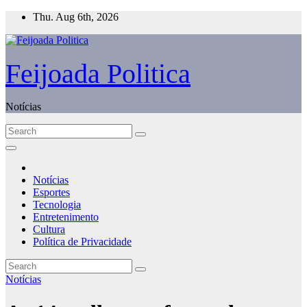
Skip
Thu. Aug 6th, 2026
to
content
Feijoada Politica
Notícias
Notícias
Esportes
Tecnologia
Entretenimento
Cultura
Política de Privacidade
Notícias