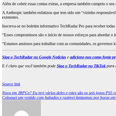
Além de cobrir essas contas extras, a empresa também cumpriu o seu c
A Anthropic também enfatizou que tem sido um “vizinho responsável”
existentes.
Inscreva-se no boletim informativo TechRadar Pro para receber todas as
“Esses compromissos são o início de nossos esforços para abordar o i
“Estamos ansiosos para trabalhar com as comunidades, os governos loc
Siga o TechRadar no Google Notícias
e
adicione-nos como fonte pr
E é claro que você também pode
Siga o TechRadar no TikTok
para n
Source link
Post
Novo em JRPGs? Eu revi vários deles e estes são os seis jogos PS5 
Coloquei um vestido com babados e rastreei fantasmas por horas em
navigation