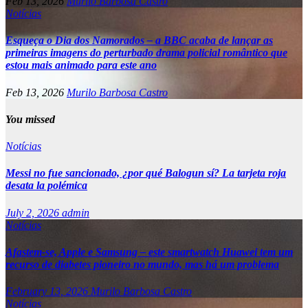
Feb 13, 2026
Murilo Barbosa Castro
Notícias
Esqueça o Dia dos Namorados – a BBC acaba de lançar as
primeiras imagens do perturbado drama policial romântico que
estou mais animado para este ano
Feb 13, 2026
Murilo Barbosa Castro
You missed
Notícias
Messi no fue sancionado, ¿por qué Balogun sí? La tarjeta roja
desata la polémica
July 2, 2026
admin
Notícias
Afastem-se, Apple e Samsung – este smartwatch Huawei tem um
recurso de diabetes pioneiro no mundo, mas há um problema
February 13, 2026
Murilo Barbosa Castro
Notícias