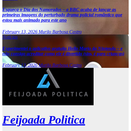
Esqueça o Dia dos Namorados – a BBC acaba de lançar as
primeiras imagens do perturbado drama policial romântico que
estou mais animado para este ano
February 13, 2026
Murilo Barbosa Castro
Notícias
Experimentei o aplicativo gratuito Hello Mario da Nintendo – e
não consigo acreditar como ele é divertido (sim, é para crianças)
February 13, 2026
Murilo Barbosa Castro
Feijoada Politica