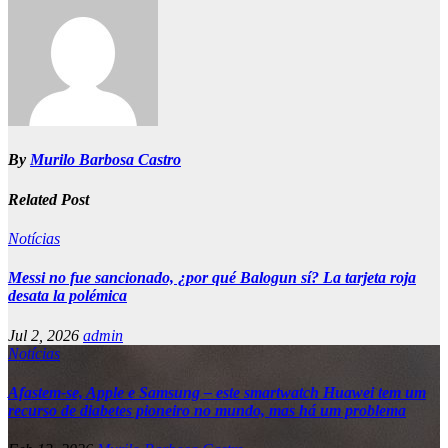
By
Murilo Barbosa Castro
Related Post
Notícias
Messi no fue sancionado, ¿por qué Balogun sí? La tarjeta roja
desata la polémica
Jul 2, 2026
admin
Notícias
Afastem-se, Apple e Samsung – este smartwatch Huawei tem um
recurso de diabetes pioneiro no mundo, mas há um problema