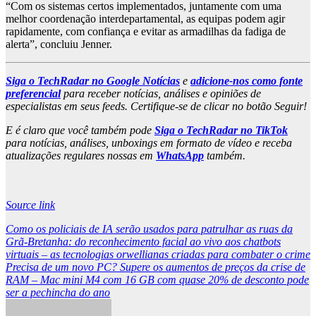
“Com os sistemas certos implementados, juntamente com uma
melhor coordenação interdepartamental, as equipas podem agir
rapidamente, com confiança e evitar as armadilhas da fadiga de
alerta”, concluiu Jenner.
Siga o TechRadar no Google Notícias
e
adicione-nos como fonte
preferencial
para receber notícias, análises e opiniões de
especialistas em seus feeds. Certifique-se de clicar no botão Seguir!
E é claro que você também pode
Siga o TechRadar no TikTok
para notícias, análises, unboxings em formato de vídeo e receba
atualizações regulares nossas em
WhatsApp
também.
Source link
Post
Como os policiais de IA serão usados ​​para patrulhar as ruas da
Grã-Bretanha: do reconhecimento facial ao vivo aos chatbots
navigation
virtuais – as tecnologias orwellianas criadas para combater o crime
Precisa de um novo PC? Supere os aumentos de preços da crise de
RAM – Mac mini M4 com 16 GB com quase 20% de desconto pode
ser a pechincha do ano