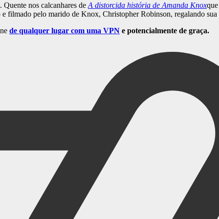
. Quente nos calcanhares de
A distorcida história de Amanda Knox
que
e filmado pelo marido de Knox, Christopher Robinson, regalando sua p
ine
de qualquer lugar com uma VPN
e potencialmente de graça.