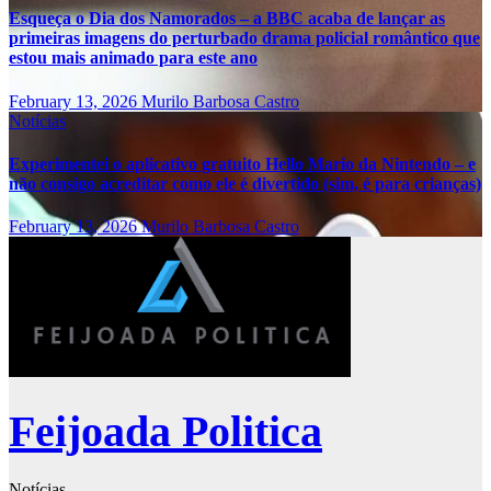
Esqueça o Dia dos Namorados – a BBC acaba de lançar as
primeiras imagens do perturbado drama policial romântico que
estou mais animado para este ano
February 13, 2026
Murilo Barbosa Castro
Notícias
Experimentei o aplicativo gratuito Hello Mario da Nintendo – e
não consigo acreditar como ele é divertido (sim, é para crianças)
February 13, 2026
Murilo Barbosa Castro
Feijoada Politica
Notícias