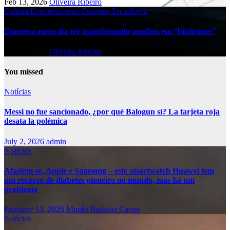
Feb 13, 2026
Oliveira Ribeiro
Cultura
Entretenimento
Esportes
Tecnologia
Empresa russa diz ter transformado pombos em “biodrones”
Feb 13, 2026
Oliveira Ribeiro
You missed
Notícias
Messi no fue sancionado, ¿por qué Balogun sí? La tarjeta roja
desata la polémica
July 2, 2026
admin
Notícias
Afastem-se, Apple e Samsung – este smartwatch Huawei tem
um recurso de diabetes pioneiro no mundo, mas há um
problema
February 13, 2026
Murilo Barbosa Castro
Notícias