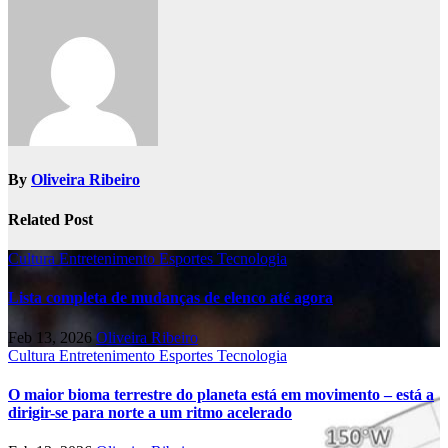
By
Oliveira Ribeiro
Related Post
Cultura
Entretenimento
Esportes
Tecnologia
Lista completa de mudanças de elenco até agora
Feb 13, 2026
Oliveira Ribeiro
Cultura
Entretenimento
Esportes
Tecnologia
O maior bioma terrestre do planeta está em movimento – está a
dirigir-se para norte a um ritmo acelerado