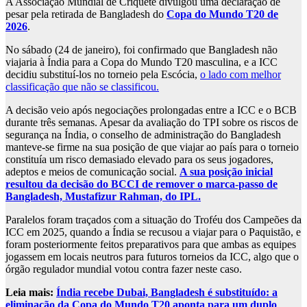
A Associação Mundial de Críquete divulgou uma declaração de
pesar pela retirada de Bangladesh do
Copa do Mundo T20 de
2026
.
No sábado (24 de janeiro), foi confirmado que Bangladesh não
viajaria à Índia para a Copa do Mundo T20 masculina, e a ICC
decidiu substituí-los no torneio pela Escócia,
o lado com melhor
classificação que não se classificou.
A decisão veio após negociações prolongadas entre a ICC e o BCB
durante três semanas. Apesar da avaliação do TPI sobre os riscos de
segurança na Índia, o conselho de administração do Bangladesh
manteve-se firme na sua posição de que viajar ao país para o torneio
constituía um risco demasiado elevado para os seus jogadores,
adeptos e meios de comunicação social.
A sua posição inicial
resultou da decisão do BCCI de remover o marca-passo de
Bangladesh, Mustafizur Rahman, do IPL.
Paralelos foram traçados com a situação do Troféu dos Campeões da
ICC em 2025, quando a Índia se recusou a viajar para o Paquistão, e
foram posteriormente feitos preparativos para que ambas as equipes
jogassem em locais neutros para futuros torneios da ICC, algo que o
órgão regulador mundial votou contra fazer neste caso.
Leia mais:
Índia recebe Dubai, Bangladesh é substituído: a
eliminação da Copa do Mundo T20 aponta para um duplo