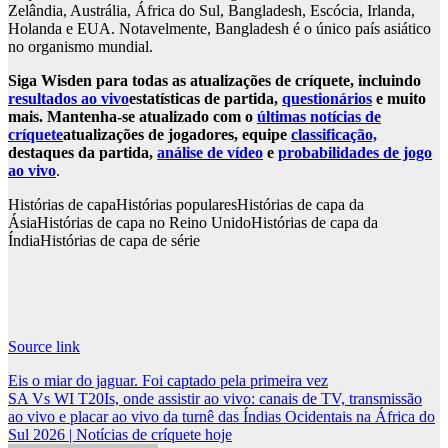
Zelândia, Austrália, África do Sul, Bangladesh, Escócia, Irlanda,
Holanda e EUA. Notavelmente, Bangladesh é o único país asiático
no organismo mundial.
Siga Wisden para todas as atualizações de críquete, incluindo
resultados ao vivo
estatísticas de partida,
questionários
e muito
mais. Mantenha-se atualizado com o
últimas notícias de
críquete
atualizações de jogadores, equipe
classificação,
destaques da partida,
análise de vídeo
e
probabilidades de jogo
ao vivo
.
Histórias de capa
Histórias populares
Histórias de capa da
Ásia
Histórias de capa no Reino Unido
Histórias de capa da
Índia
Histórias de capa de série
Source link
Post
Eis o miar do jaguar. Foi captado pela primeira vez
SA Vs WI T20Is, onde assistir ao vivo: canais de TV, transmissão
navigation
ao vivo e placar ao vivo da turnê das Índias Ocidentais na África do
Sul 2026 | Notícias de críquete hoje