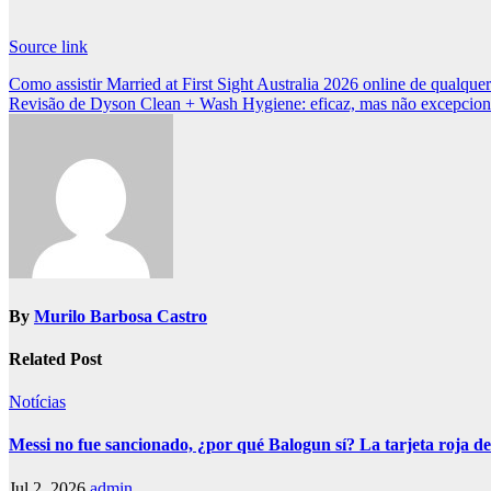
Source link
Post
Como assistir Married at First Sight Australia 2026 online de qualquer
Revisão de Dyson Clean + Wash Hygiene: eficaz, mas não excepcion
navigation
By
Murilo Barbosa Castro
Related Post
Notícias
Messi no fue sancionado, ¿por qué Balogun sí? La tarjeta roja de
Jul 2, 2026
admin