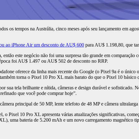
todos os tempos na Austrália, cinco meses após seu lançamento em ag
gou ao iPhone Air um desconto de AU$ 600
para AU$ 1.198,80, que tam
, então este negócio não foi uma surpresa tão grande em comparação c
 época foi AU$ 1.497 ou AU$ 502 de desconto no RRP.
odafone oferece da linha mais recente do Google (o Pixel 9a é o único
o também torna o Pixel 10 Pro XL mais barato do que o Pixel 10 básic
 por sua tela brilhante e nítida, câmeras e design durável e sofisticado.
e refinado que você pode comprar hoje”.
mera principal de 50 MP, lente telefoto de 48 MP e câmera ultralarga
l, o Pixel 10 Pro XL apresenta várias atualizações significativas, c
o XL), uma bateria de 5.200 mAh e um novo carregamento magnético t