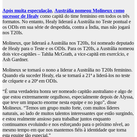
Após muita especulação
,
Austrália nomeou Molineux como
sucessor de Healy
como capitã do time feminino em todos os três
formatos. No entanto, Healy liderará a Austrália no Teste pontual e
os ODIs em sua série de despedida, contra a Índia, mas não jogará
nos T20Is.
Molineux, que liderará a Austrália nos T20Is, foi nomeado deputado
de Healy para o Teste e os ODIs. Para os T20Is, a Austrália nomeou
dois vice-capitães – Tahlia McGrath, a vice-capitã em exercício, e
Ash Gardner.
Molineux se tornará o nono a liderar a Austrália no T20Is feminino.
Quando ela suceder Healy, ela se tornará a 21ª a liderá-los no teste
de críquete e a 20ª em ODIs.
“É uma verdadeira honra ser nomeado capitão australiano e algo de
que estou extremamente orgulhoso, especialmente depois de Alyssa,
que teve um impacto enorme nesta equipe e no jogo”, disse
Molineux. “Temos um grupo muito forte, com muitos líderes
naturais, ao lado de muitos talentos interessantes que estão surgindo,
e estou realmente ansioso para trabalhar juntos enquanto
continuamos evoluindo e nos esforçando para o próximo nível, ao
mesmo tempo em que nos mantemos fiéis à identidade que torna
esta equipe tão especial.”