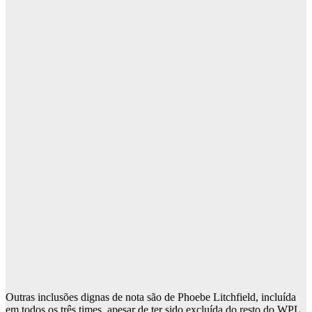
Outras inclusões dignas de nota são de Phoebe Litchfield, incluída
em todos os três times, apesar de ter sido excluída do resto do WPL