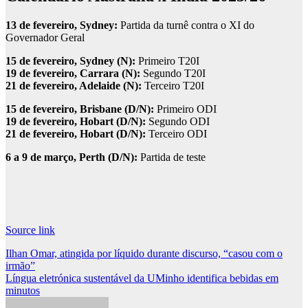
13 de fevereiro, Sydney:
Partida da turnê contra o XI do
Governador Geral
15 de fevereiro, Sydney (N):
Primeiro T20I
19 de fevereiro, Carrara (N):
Segundo T20I
21 de fevereiro, Adelaide (N):
Terceiro T20I
15 de fevereiro, Brisbane (D/N):
Primeiro ODI
19 de fevereiro, Hobart (D/N):
Segundo ODI
21 de fevereiro, Hobart (D/N):
Terceiro ODI
6 a 9 de março, Perth (D/N):
Partida de teste
Source link
Post
Ilhan Omar, atingida por líquido durante discurso, “casou com o
irmão”
navigation
Língua eletrónica sustentável da UMinho identifica bebidas em
minutos