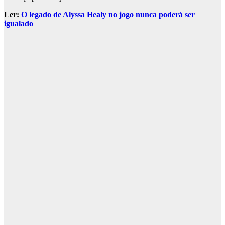
Ler:
O legado de Alyssa Healy no jogo nunca poderá ser
igualado