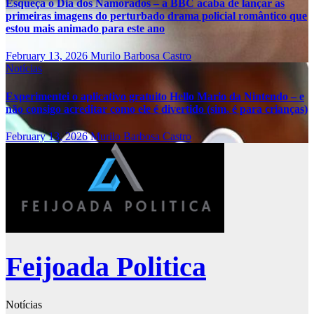
Esqueça o Dia dos Namorados – a BBC acaba de lançar as
primeiras imagens do perturbado drama policial romântico que
estou mais animado para este ano
February 13, 2026
Murilo Barbosa Castro
Notícias
Experimentei o aplicativo gratuito Hello Mario da Nintendo – e
não consigo acreditar como ele é divertido (sim, é para crianças)
February 13, 2026
Murilo Barbosa Castro
Feijoada Politica
Notícias