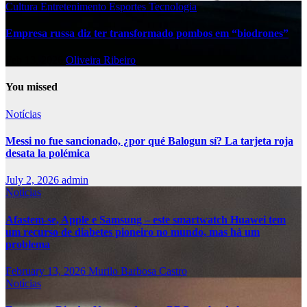
Cultura
Entretenimento
Esportes
Tecnologia
Empresa russa diz ter transformado pombos em “biodrones”
Feb 13, 2026
Oliveira Ribeiro
You missed
Notícias
Messi no fue sancionado, ¿por qué Balogun sí? La tarjeta roja
desata la polémica
July 2, 2026
admin
Notícias
Afastem-se, Apple e Samsung – este smartwatch Huawei tem
um recurso de diabetes pioneiro no mundo, mas há um
problema
February 13, 2026
Murilo Barbosa Castro
Notícias