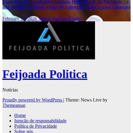
Experimentei o aplicativo gratuito Hello Mario da Nintendo – e
não consigo acreditar como ele é divertido (sim, é para crianças)
February 13, 2026
Murilo Barbosa Castro
Feijoada Politica
Notícias
Proudly powered by WordPress
|
Theme: News Live by
Themeansar
.
Home
Isenção de responsabilidade
Política de Privacidade
Sobre nós