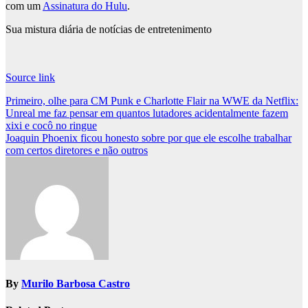
com um
Assinatura do Hulu
.
Sua mistura diária de notícias de entretenimento
Source link
Post
Primeiro, olhe para CM Punk e Charlotte Flair na WWE da Netflix:
Unreal me faz pensar em quantos lutadores acidentalmente fazem
navigation
xixi e cocô no ringue
Joaquin Phoenix ficou honesto sobre por que ele escolhe trabalhar
com certos diretores e não outros
By
Murilo Barbosa Castro