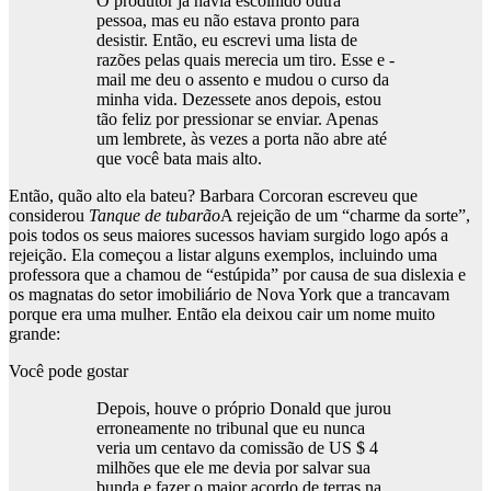
O produtor já havia escolhido outra
pessoa, mas eu não estava pronto para
desistir. Então, eu escrevi uma lista de
razões pelas quais merecia um tiro. Esse e -
mail me deu o assento e mudou o curso da
minha vida. Dezessete anos depois, estou
tão feliz por pressionar se enviar. Apenas
um lembrete, às vezes a porta não abre até
que você bata mais alto.
Então, quão alto ela bateu? Barbara Corcoran escreveu que
considerou
Tanque de tubarão
A rejeição de um “charme da sorte”,
pois todos os seus maiores sucessos haviam surgido logo após a
rejeição. Ela começou a listar alguns exemplos, incluindo uma
professora que a chamou de “estúpida” por causa de sua dislexia e
os magnatas do setor imobiliário de Nova York que a trancavam
porque era uma mulher. Então ela deixou cair um nome muito
grande:
Você pode gostar
Depois, houve o próprio Donald que jurou
erroneamente no tribunal que eu nunca
veria um centavo da comissão de US $ 4
milhões que ele me devia por salvar sua
bunda e fazer o maior acordo de terras na