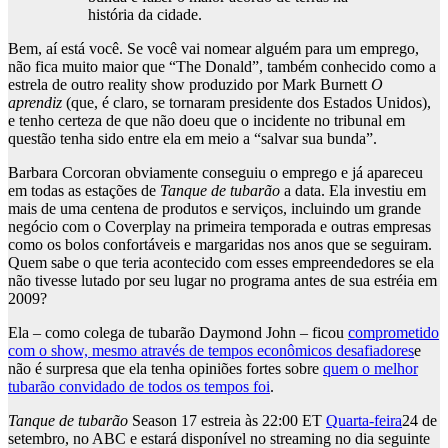
história da cidade.
Bem, aí está você. Se você vai nomear alguém para um emprego,
não fica muito maior que “The Donald”, também conhecido como a
estrela de outro reality show produzido por Mark Burnett
O
aprendiz
(que, é claro, se tornaram presidente dos Estados Unidos),
e tenho certeza de que não doeu que o incidente no tribunal em
questão tenha sido entre ela em meio a “salvar sua bunda”.
Barbara Corcoran obviamente conseguiu o emprego e já apareceu
em todas as estações de
Tanque de tubarão
a data. Ela investiu em
mais de uma centena de produtos e serviços, incluindo um grande
negócio com o Coverplay na primeira temporada e outras empresas
como os bolos confortáveis e margaridas nos anos que se seguiram.
Quem sabe o que teria acontecido com esses empreendedores se ela
não tivesse lutado por seu lugar no programa antes de sua estréia em
2009?
Ela – como colega de tubarão Daymond John – ficou
comprometido
com o show, mesmo através de tempos econômicos desafiadores
e
não é surpresa que ela tenha opiniões fortes sobre
quem o melhor
tubarão convidado de todos os tempos foi
.
Tanque de tubarão
Season 17 estreia às 22:00 ET
Quarta-feira
24 de
setembro, no ABC e estará disponível no streaming no dia seguinte