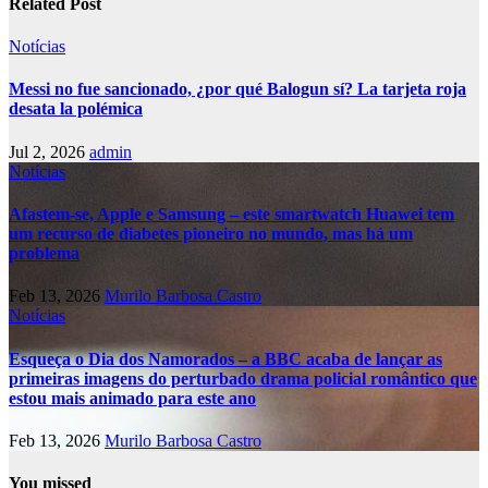
Related Post
Notícias
Messi no fue sancionado, ¿por qué Balogun sí? La tarjeta roja
desata la polémica
Jul 2, 2026
admin
Notícias
Afastem-se, Apple e Samsung – este smartwatch Huawei tem
um recurso de diabetes pioneiro no mundo, mas há um
problema
Feb 13, 2026
Murilo Barbosa Castro
Notícias
Esqueça o Dia dos Namorados – a BBC acaba de lançar as
primeiras imagens do perturbado drama policial romântico que
estou mais animado para este ano
Feb 13, 2026
Murilo Barbosa Castro
You missed