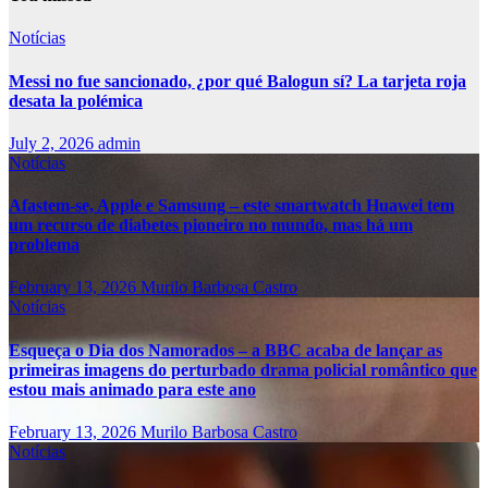
Notícias
Messi no fue sancionado, ¿por qué Balogun sí? La tarjeta roja
desata la polémica
July 2, 2026
admin
Notícias
Afastem-se, Apple e Samsung – este smartwatch Huawei tem
um recurso de diabetes pioneiro no mundo, mas há um
problema
February 13, 2026
Murilo Barbosa Castro
Notícias
Esqueça o Dia dos Namorados – a BBC acaba de lançar as
primeiras imagens do perturbado drama policial romântico que
estou mais animado para este ano
February 13, 2026
Murilo Barbosa Castro
Notícias