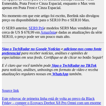
Esmeralda, Prata Frost e Cinza Espacial, enquanto o Max vem
apenas em Prata Frost e Cinza Espacial.
No momento em que este artigo foi escrito, Beelink não divulgou
preço ou disponibilidade para o SER10 Pro e SER10 Max.
O SER9 anterior,
SER9 Pró
e modelos SER9 Max vendidos por
cerca de US $ 678,99 em
Amazônia
e dadas as atualizações da série
SER10, o preço pode ser um pouco mais alto.
Siga o TechRadar no Google Notícias
e
adicione-nos como fonte
preferencial
para receber notícias, análises e opiniões de
especialistas em seus feeds. Certifique-se de clicar no botão Seguir!
E é claro que você também pode
Siga o TechRadar no TikTok
para notícias, análises, unboxings em formato de vídeo e receba
atualizações regulares nossas em
WhatsApp
também.
Source link
Post
Este robovac de primeira linha está de volta ao preço da Black
Friday – compre o Ecovacs Deebot X8 Pro Omni com um enorme
navigation