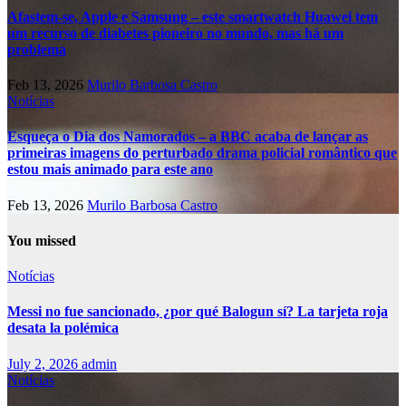
Afastem-se, Apple e Samsung – este smartwatch Huawei tem
um recurso de diabetes pioneiro no mundo, mas há um
problema
Feb 13, 2026
Murilo Barbosa Castro
Notícias
Esqueça o Dia dos Namorados – a BBC acaba de lançar as
primeiras imagens do perturbado drama policial romântico que
estou mais animado para este ano
Feb 13, 2026
Murilo Barbosa Castro
You missed
Notícias
Messi no fue sancionado, ¿por qué Balogun sí? La tarjeta roja
desata la polémica
July 2, 2026
admin
Notícias