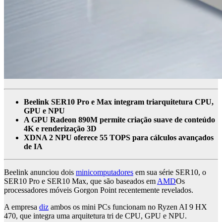
Beelink SER10 Pro e Max integram triarquitetura CPU,
GPU e NPU
A GPU Radeon 890M permite criação suave de conteúdo
4K e renderização 3D
XDNA 2 NPU oferece 55 TOPS para cálculos avançados
de IA
Beelink anunciou dois
minicomputadores
em sua série SER10, o
SER10 Pro e SER10 Max, que são baseados em
AMD
Os
processadores móveis Gorgon Point recentemente revelados.
A empresa
diz
ambos os mini PCs funcionam no Ryzen AI 9 HX
470, que integra uma arquitetura tri de CPU, GPU e NPU.