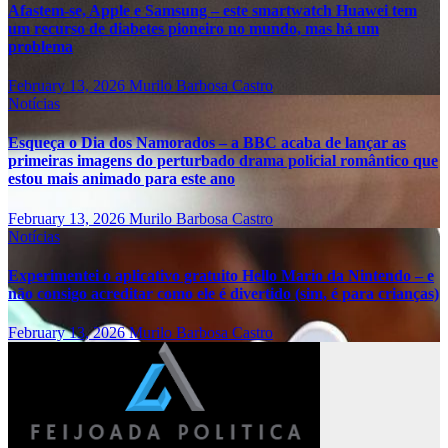
Afastem-se, Apple e Samsung – este smartwatch Huawei tem
um recurso de diabetes pioneiro no mundo, mas há um
problema
February 13, 2026
Murilo Barbosa Castro
Notícias
Esqueça o Dia dos Namorados – a BBC acaba de lançar as
primeiras imagens do perturbado drama policial romântico que
estou mais animado para este ano
February 13, 2026
Murilo Barbosa Castro
Notícias
Experimentei o aplicativo gratuito Hello Mario da Nintendo – e
não consigo acreditar como ele é divertido (sim, é para crianças)
February 13, 2026
Murilo Barbosa Castro