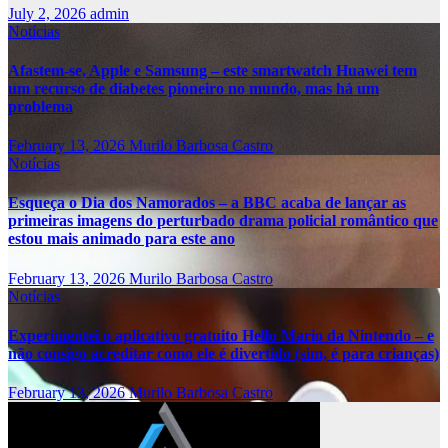
July 2, 2026
admin
Notícias
Afastem-se, Apple e Samsung – este smartwatch Huawei tem
um recurso de diabetes pioneiro no mundo, mas há um
problema
February 13, 2026
Murilo Barbosa Castro
Notícias
Esqueça o Dia dos Namorados – a BBC acaba de lançar as
primeiras imagens do perturbado drama policial romântico que
estou mais animado para este ano
February 13, 2026
Murilo Barbosa Castro
Notícias
Experimentei o aplicativo gratuito Hello Mario da Nintendo – e
não consigo acreditar como ele é divertido (sim, é para crianças)
February 13, 2026
Murilo Barbosa Castro