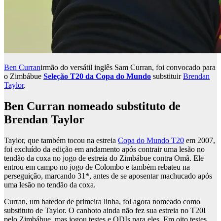
Ben Curran
irmão do versátil inglês Sam Curran, foi convocado para
o Zimbábue
Seleção T20 da Copa do Mundo
substituir
Brendan
Taylor
.
Ben Curran nomeado substituto de
Brendan Taylor
Taylor, que também tocou na estreia
Copa do Mundo T20
em 2007,
foi excluído da edição em andamento após contrair uma lesão no
tendão da coxa no jogo de estreia do Zimbábue contra Omã. Ele
entrou em campo no jogo de Colombo e também rebateu na
perseguição, marcando 31*, antes de se aposentar machucado após
uma lesão no tendão da coxa.
Curran, um batedor de primeira linha, foi agora nomeado como
substituto de Taylor. O canhoto ainda não fez sua estreia no T20I
pelo Zimbábue, mas jogou testes e ODIs para eles. Em oito testes,