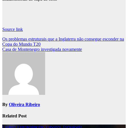
Source link
Post
Os problemas estruturais que a Inglaterra não consegue esconder na
Copa do Mundo T20
navigation
Casa de Montenegro investigada novamente
By
Oliveira Ribeiro
Related Post
Cultura
Entretenimento
Esportes
Tecnologia