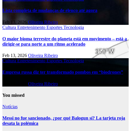
Lista completa de mudanças de elenco até agora
Feb 13, 2026
Oliveira Ribeiro
Cultura
Entretenimento
Esportes
Tecnologia
O maior bioma terrestre do planeta está em movimento – está a
dirigir-se para norte a um ritmo acelerado
Feb 13, 2026
Oliveira Ribeiro
Cultura
Entretenimento
Esportes
Tecnologia
Empresa russa diz ter transformado pombos em “biodrones”
Feb 13, 2026
Oliveira Ribeiro
You missed
Notícias
Messi no fue sancionado, ¿por qué Balogun sí? La tarjeta roja
desata la polémica