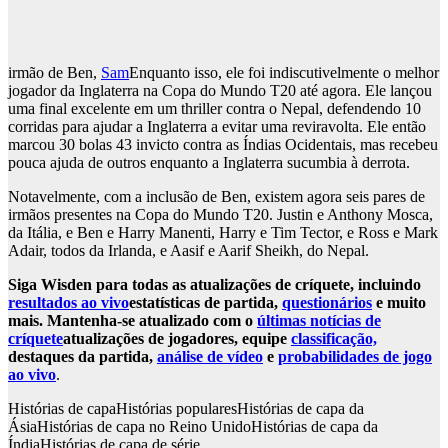
irmão de Ben,
Sam
Enquanto isso, ele foi indiscutivelmente o melhor
jogador da Inglaterra na Copa do Mundo T20 até agora. Ele lançou
uma final excelente em um thriller contra o Nepal, defendendo 10
corridas para ajudar a Inglaterra a evitar uma reviravolta. Ele então
marcou 30 bolas 43 invicto contra as Índias Ocidentais, mas recebeu
pouca ajuda de outros enquanto a Inglaterra sucumbia à derrota.
Notavelmente, com a inclusão de Ben, existem agora seis pares de
irmãos presentes na Copa do Mundo T20. Justin e Anthony Mosca,
da Itália, e Ben e Harry Manenti, Harry e Tim Tector, e Ross e Mark
Adair, todos da Irlanda, e Aasif e Aarif Sheikh, do Nepal.
Siga Wisden para todas as atualizações de críquete, incluindo
resultados ao vivo
estatísticas de partida,
questionários
e muito
mais. Mantenha-se atualizado com o
últimas notícias de
críquete
atualizações de jogadores, equipe
classificação,
destaques da partida,
análise de vídeo
e
probabilidades de jogo
ao vivo
.
Histórias de capa
Histórias populares
Histórias de capa da
Ásia
Histórias de capa no Reino Unido
Histórias de capa da
Índia
Histórias de capa de série