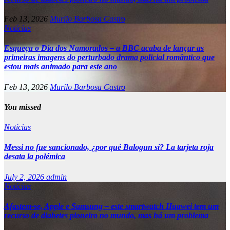
Feb 13, 2026
Murilo Barbosa Castro
Notícias
Esqueça o Dia dos Namorados – a BBC acaba de lançar as
primeiras imagens do perturbado drama policial romântico que
estou mais animado para este ano
Feb 13, 2026
Murilo Barbosa Castro
You missed
Notícias
Messi no fue sancionado, ¿por qué Balogun sí? La tarjeta roja
desata la polémica
July 2, 2026
admin
Notícias
Afastem-se, Apple e Samsung – este smartwatch Huawei tem um
recurso de diabetes pioneiro no mundo, mas há um problema