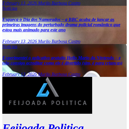
February 13, 2026
Murilo Barbosa Castro
Notícias
Esqueça o Dia dos Namorados – a BBC acaba de lançar as
primeiras imagens do perturbado drama policial romântico que
estou mais animado para este ano
February 13, 2026
Murilo Barbosa Castro
Notícias
Experimentei o aplicativo gratuito Hello Mario da Nintendo – e
não consigo acreditar como ele é divertido (sim, é para crianças)
February 13, 2026
Murilo Barbosa Castro
Feijoada Politica