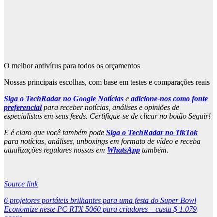
O melhor antivírus para todos os orçamentos
Nossas principais escolhas, com base em testes e comparações reais
Siga o TechRadar no Google Notícias
e
adicione-nos como fonte
preferencial
para receber notícias, análises e opiniões de
especialistas em seus feeds. Certifique-se de clicar no botão Seguir!
E é claro que você também pode
Siga o TechRadar no TikTok
para notícias, análises, unboxings em formato de vídeo e receba
atualizações regulares nossas em
WhatsApp
também.
Source link
Post
6 projetores portáteis brilhantes para uma festa do Super Bowl
Economize neste PC RTX 5060 para criadores – custa $ 1.079
navigation