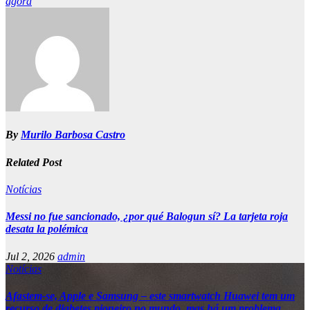
agora
By
Murilo Barbosa Castro
Related Post
Notícias
Messi no fue sancionado, ¿por qué Balogun sí? La tarjeta roja
desata la polémica
Jul 2, 2026
admin
Notícias
Afastem-se, Apple e Samsung – este smartwatch Huawei tem um
recurso de diabetes pioneiro no mundo, mas há um problema