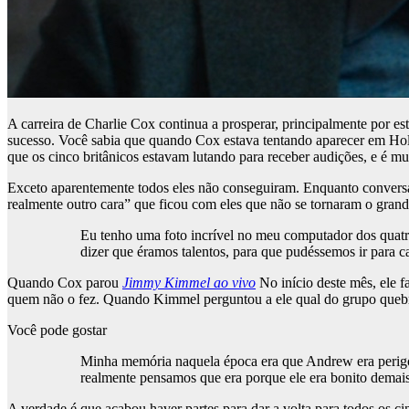
A carreira de Charlie Cox continua a prosperar, principalmente por es
sucesso. Você sabia que quando Cox estava tentando aparecer em Ho
que os cinco britânicos estavam lutando para receber audições, e é mu
Exceto aparentemente todos eles não conseguiram. Enquanto conversa
realmente outro cara” que ficou com eles que não se tornaram o gra
Eu tenho uma foto incrível no meu computador dos quatr
dizer que éramos talentos, para que pudéssemos ir para c
Quando Cox parou
Jimmy Kimmel ao vivo
No início deste mês, ele 
quem não o fez. Quando Kimmel perguntou a ele qual do grupo quebro
Você pode gostar
Minha memória naquela época era que Andrew era perigo
realmente pensamos que era porque ele era bonito demais
A verdade é que acabou haver partes para dar a volta para todos os c