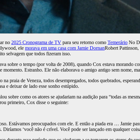
tar no
2025 Cronograma de TV
para seu retorno como
Temerário
No Dis
llywood, ele
morava em uma casa com Jamie Dornan
Robert Pattinson
ito selvagem que todos fizeram isso.
va sobre o tempo (por volta de 2008), quando Cox estava morando com
nde momento. Estranho. Ele não elaborava o amigo antigo sem nome, ma
o na praia de Veneza, todos desempregados, todos quebrados, esperan
asa e deixar de lado esse sonho estúpido.
falou sobre como os atores se ajudariam na audição para “todas as mes
u primeiro, Cox disse o seguinte:
so. Estávamos preocupados com ele. E então a piada era … Jamie pas
. Diríamos ‘você não é crível. Você pode ser lançado em qualquer coisa
inco durante esse período que os ajudaram a se tornarem os atores de s