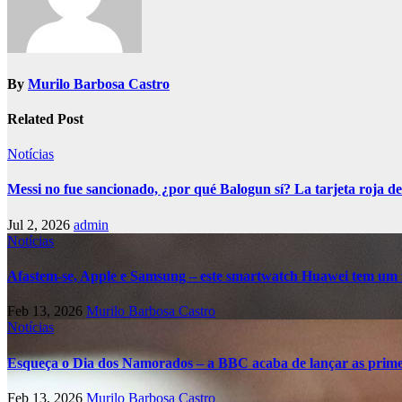
By
Murilo Barbosa Castro
Related Post
Notícias
Messi no fue sancionado, ¿por qué Balogun sí? La tarjeta roja de
Jul 2, 2026
admin
Notícias
Afastem-se, Apple e Samsung – este smartwatch Huawei tem um 
Feb 13, 2026
Murilo Barbosa Castro
Notícias
Esqueça o Dia dos Namorados – a BBC acaba de lançar as primei
Feb 13, 2026
Murilo Barbosa Castro