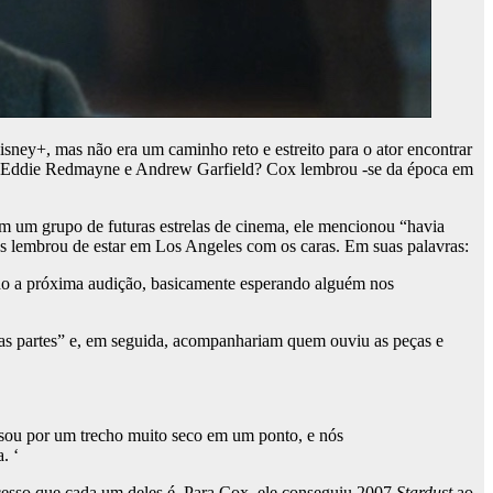
ney+, mas não era um caminho reto e estreito para o ator encontrar
, Eddie Redmayne e Andrew Garfield? Cox lembrou -se da época em
 um grupo de futuras estrelas de cinema, ele mencionou “havia
s lembrou de estar em Los Angeles com os caras. Em suas palavras:
do a próxima audição, basicamente esperando alguém nos
mas partes” e, em seguida, acompanhariam quem ouviu as peças e
sou por um trecho muito seco em um ponto, e nós
. ‘
ucesso que cada um deles é. Para Cox, ele conseguiu 2007
Stardust
ao