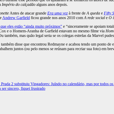
m
Império do calçadão
alguns anos depois.
onette
Antes de atacar grande
Era uma vez
à frente de
A queda
e
Fifty 
e
Andrew Garfield
ficou grande nos anos 2010 com
A rede social
e
O 
 que eles estão “ainda muito próximos”
e “sinceramente se apoiam total
e Cox e o Homem-Aranha de Garfield estavam no mesmo filme via
Home
u também, mas quão legal seria se os colegas estrelas da Marvel pudes
e também disse que encontrou Redmayne e acabou tendo um ponto de en
abalhem juntos (ou pelo menos se reúnam para recriar sua foto) em bre
 Prada 2 substituiu Vingadores: Juíndo no calendário, mas por todos o
er sincero, fiquei frustrado