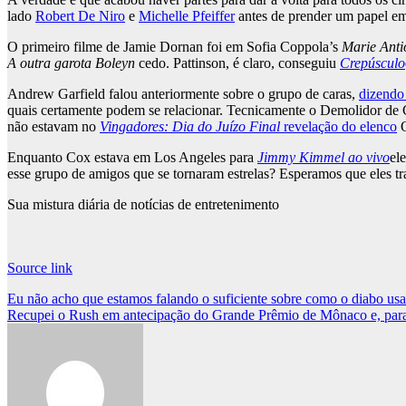
lado
Robert De Niro
e
Michelle Pfeiffer
antes de prender um papel e
O primeiro filme de Jamie Dornan foi em Sofia Coppola’s
Marie Anti
A outra garota Boleyn
cedo. Pattinson, é claro, conseguiu
Crepúsculo
Andrew Garfield falou anteriormente sobre o grupo de caras,
dizendo
quais certamente podem se relacionar. Tecnicamente o Demolidor d
não estavam no
Vingadores: Dia do Juízo Final
revelação do elenco
O
Enquanto Cox estava em Los Angeles para
Jimmy Kimmel ao vivo
el
esse grupo de amigos que se tornaram estrelas? Esperamos que eles tr
Sua mistura diária de notícias de entretenimento
Source link
Post
Eu não acho que estamos falando o suficiente sobre como o diabo usa
Recupei o Rush em antecipação do Grande Prêmio de Mônaco e, para s
navigation