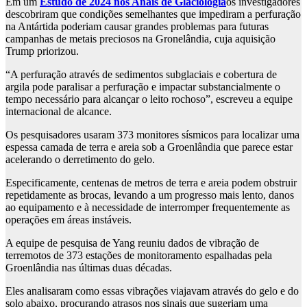
Em um
Estudo de 2024 nos Anais de Glaciologia
os investigadores
descobriram que condições semelhantes que impediram a perfuração
na Antártida poderiam causar grandes problemas para futuras
campanhas de metais preciosos na Gronelândia, cuja aquisição
Trump priorizou.
“A perfuração através de sedimentos subglaciais e cobertura de
argila pode paralisar a perfuração e impactar substancialmente o
tempo necessário para alcançar o leito rochoso”, escreveu a equipe
internacional de alcance.
Os pesquisadores usaram 373 monitores sísmicos para localizar uma
espessa camada de terra e areia sob a Groenlândia que parece estar
acelerando o derretimento do gelo.
Especificamente, centenas de metros de terra e areia podem obstruir
repetidamente as brocas, levando a um progresso mais lento, danos
ao equipamento e à necessidade de interromper frequentemente as
operações em áreas instáveis.
A equipe de pesquisa de Yang reuniu dados de vibração de
terremotos de 373 estações de monitoramento espalhadas pela
Groenlândia nas últimas duas décadas.
Eles analisaram como essas vibrações viajavam através do gelo e do
solo abaixo, procurando atrasos nos sinais que sugeriam uma