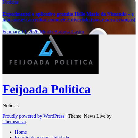
Notícias
Experimentei o aplicativo gratuito Hello Mario da Nintendo – e
não consigo acreditar como ele é divertido (sim, é para crianças)
February 13, 2026
Murilo Barbosa Castro
Feijoada Politica
Notícias
Proudly powered by WordPress
|
Theme: News Live by
Themeansar
.
Home
Isenção de responsabilidade