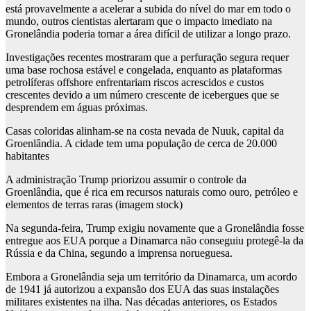
está provavelmente a acelerar a subida do nível do mar em todo o
mundo, outros cientistas alertaram que o impacto imediato na
Gronelândia poderia tornar a área difícil de utilizar a longo prazo.
Investigações recentes mostraram que a perfuração segura requer
uma base rochosa estável e congelada, enquanto as plataformas
petrolíferas offshore enfrentariam riscos acrescidos e custos
crescentes devido a um número crescente de icebergues que se
desprendem em águas próximas.
Casas coloridas alinham-se na costa nevada de Nuuk, capital da
Groenlândia. A cidade tem uma população de cerca de 20.000
habitantes
A administração Trump priorizou assumir o controle da
Groenlândia, que é rica em recursos naturais como ouro, petróleo e
elementos de terras raras (imagem stock)
Na segunda-feira, Trump exigiu novamente que a Gronelândia fosse
entregue aos EUA porque a Dinamarca não conseguiu protegê-la da
Rússia e da China, segundo a imprensa norueguesa.
Embora a Gronelândia seja um território da Dinamarca, um acordo
de 1941 já autorizou a expansão dos EUA das suas instalações
militares existentes na ilha. Nas décadas anteriores, os Estados