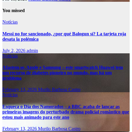
You missed
Notícias
Messi no fue sancionado, ¿por qué Balogun sí? La tarjeta roja
desata la polémica
July 2, 2026
admin
Notícias
Afastem-se, Apple e Samsung – este smartwatch Huawei tem
um recurso de diabetes pioneiro no mundo, mas há um
problema
February 13, 2026
Murilo Barbosa Castro
Notícias
Esqueça o Dia dos Namorados – a BBC acaba de lançar as
primeiras imagens do perturbado drama policial romântico que
estou mais animado para este ano
February 13, 2026
Murilo Barbosa Castro