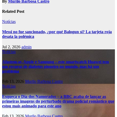
By
Murilo Barbosa Castro
Related Post
Notícias
Messi no fue sancionado, ¿por qué Balogun sí? La tarjeta roja
desata la polémica
Jul 2, 2026
admin
Notícias
Afastem-se, Apple e Samsung – este smartwatch Huawei tem
um recurso de diabetes pioneiro no mundo, mas há um
problema
Feb 13, 2026
Murilo Barbosa Castro
Notícias
Esqueça o Dia dos Namorados – a BBC acaba de lançar as
primeiras imagens do perturbado drama policial romântico que
estou mais animado para este ano
Feb 13, 2026
Murilo Barbosa Castro