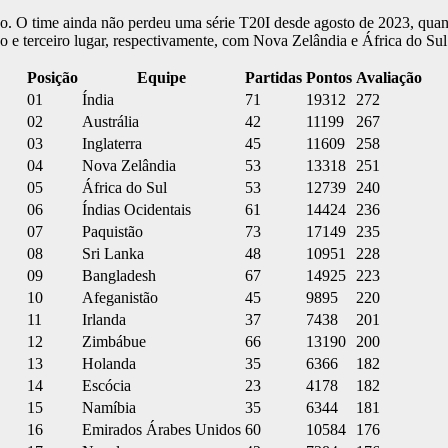
ão. O time ainda não perdeu uma série T20I desde agosto de 2023, qu
 e terceiro lugar, respectivamente, com Nova Zelândia e África do Sul
Posição
Equipe
Partidas
Pontos
Avaliação
01
Índia
71
19312
272
02
Austrália
42
11199
267
03
Inglaterra
45
11609
258
04
Nova Zelândia
53
13318
251
05
África do Sul
53
12739
240
06
Índias Ocidentais
61
14424
236
07
Paquistão
73
17149
235
08
Sri Lanka
48
10951
228
09
Bangladesh
67
14925
223
10
Afeganistão
45
9895
220
11
Irlanda
37
7438
201
12
Zimbábue
66
13190
200
13
Holanda
35
6366
182
14
Escócia
23
4178
182
15
Namíbia
35
6344
181
16
Emirados Árabes Unidos
60
10584
176