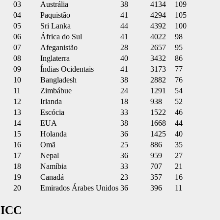
03
Austrália
38
4134
109
04
Paquistão
41
4294
105
05
Sri Lanka
44
4392
100
06
África do Sul
41
4022
98
07
Afeganistão
28
2657
95
08
Inglaterra
40
3432
86
09
Índias Ocidentais
41
3173
77
10
Bangladesh
38
2882
76
11
Zimbábue
24
1291
54
12
Irlanda
18
938
52
13
Escócia
33
1522
46
14
EUA
38
1668
44
15
Holanda
36
1425
40
16
Omã
25
886
35
17
Nepal
36
959
27
18
Namíbia
33
707
21
19
Canadá
23
357
16
20
Emirados Árabes Unidos
36
396
11
a ICC