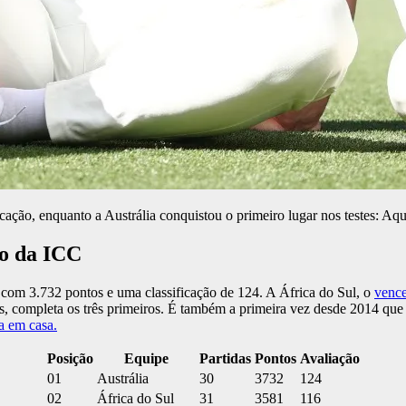
ção, enquanto a Austrália conquistou o primeiro lugar nos testes: Aqui
no da ICC
 com 3.732 pontos e uma classificação de 124. A África do Sul, o
vence
s, completa os três primeiros. É também a primeira vez desde 2014 qu
a em casa.
Posição
Equipe
Partidas
Pontos
Avaliação
01
Austrália
30
3732
124
02
África do Sul
31
3581
116