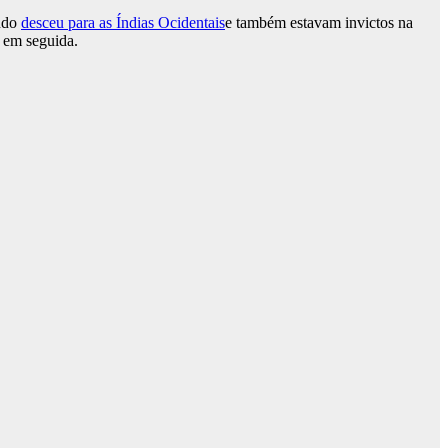
ando
desceu para as Índias Ocidentais
e também estavam invictos na
 em seguida.