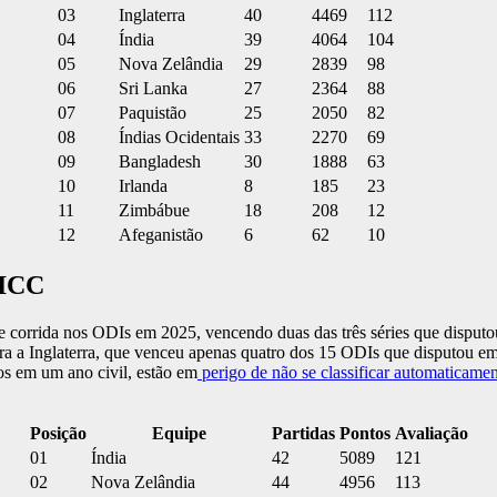
03
Inglaterra
40
4469
112
04
Índia
39
4064
104
05
Nova Zelândia
29
2839
98
06
Sri Lanka
27
2364
88
07
Paquistão
25
2050
82
08
Índias Ocidentais
33
2270
69
09
Bangladesh
30
1888
63
10
Irlanda
8
185
23
11
Zimbábue
18
208
12
12
Afeganistão
6
62
10
 ICC
nte corrida nos ODIs em 2025, vencendo duas das três séries que dispu
para a Inglaterra, que venceu apenas quatro dos 15 ODIs que disputou e
pos em um ano civil, estão em
perigo de não se classificar automaticam
Posição
Equipe
Partidas
Pontos
Avaliação
01
Índia
42
5089
121
02
Nova Zelândia
44
4956
113