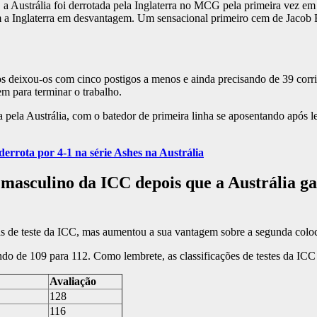
s, a Austrália foi derrotada pela Inglaterra no MCG pela primeira vez em
a Inglaterra em desvantagem. Um sensacional primeiro cem de Jacob Be
gos deixou-os com cinco postigos a menos e ainda precisando de 39 corr
m para terminar o trabalho.
ela Austrália, com o batedor de primeira linha se aposentando após lev
rrota por 4-1 na série Ashes na Austrália
 masculino da ICC depois que a Austrália ga
pas de teste da ICC, mas aumentou a sua vantagem sobre a segunda colo
ndo de 109 para 112. Como lembrete, as classificações de testes da IC
Avaliação
128
116