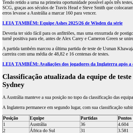
Tendo retido a urna na primeira oportunidade possível após três teste
SCG, graças aos séculos de Travis Head e Steve Smith que colocaram 
erros levasse a Austrália a marcar 160 para vencer.
LEIA TAMBÉM: Equipe Ashes 2025/26 de Wisden da série
Deveria ter sido fácil para os anfitriões, mas uma enxurrada de posti
turnê positiva para ele, antes de Alex Carey e Cameron Green se unire
A partida também marcou a última partida de teste de Usman Khawaja p
carreira com uma média de 48,82 e 16 centenas de testes.
LEIA TAMBÉM: Avaliações dos jogadores da Inglaterra após a de
Classificação atualizada da equipe de teste
Sydney
A Austrália manteve a sua posição no topo da classificação das equi
A Inglaterra permanece em segundo lugar, com sua classificação subi
Posição
Equipe
Partidas
Pontos
1
Austrália
36
4.604
2
África do Sul
31
3.581