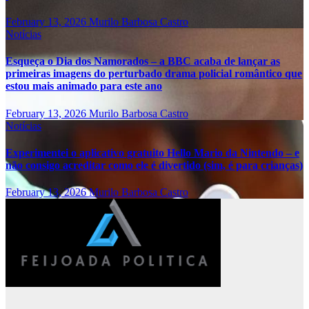
February 13, 2026
Murilo Barbosa Castro
Notícias
Esqueça o Dia dos Namorados – a BBC acaba de lançar as
primeiras imagens do perturbado drama policial romântico que
estou mais animado para este ano
February 13, 2026
Murilo Barbosa Castro
Notícias
Experimentei o aplicativo gratuito Hello Mario da Nintendo – e
não consigo acreditar como ele é divertido (sim, é para crianças)
February 13, 2026
Murilo Barbosa Castro