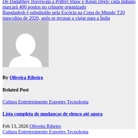
Post
De Dadabhoy Havewala a Prithvi Shaw e Rajan Deep: cada indiano
marcará 400 pontos no críquete organizado
navigation
Bangladesh é substituído pela Escócia na Copa do Mundo T20
masculina de 2026, após se recusar a viajar para a Índia
By
Oliveira Ribeiro
Related Post
Cultura
Entretenimento
Esportes
Tecnologia
Lista completa de mudanças de elenco até agora
Feb 13, 2026
Oliveira Ribeiro
Cultura
Entretenimento
Esportes
Tecnologia