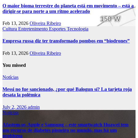
O maior bioma terrestre do planeta está em movimento – está a
dirigir-se para norte a um ritmo acelerado
Feb 13, 2026
Oliveira Ribeiro
Cultura
Entretenimento
Esportes
Tecnologia
Empresa russa diz ter transformado pombos em “biodrones”
Feb 13, 2026
Oliveira Ribeiro
You missed
Notícias
Messi no fue sancionado, ¿por qué Balogun sí? La tarjeta roja
desata la polémica
July 2, 2026
admin
Notícias
Afastem-se, Apple e Samsung – este smartwatch Huawei tem
um recurso de diabetes pioneiro no mundo, mas há um
problema