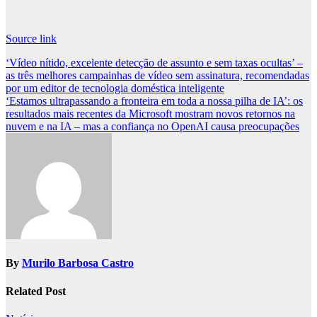
Source link
Post
‘Vídeo nítido, excelente detecção de assunto e sem taxas ocultas’ –
as três melhores campainhas de vídeo sem assinatura, recomendadas
navigation
por um editor de tecnologia doméstica inteligente
‘Estamos ultrapassando a fronteira em toda a nossa pilha de IA’: os
resultados mais recentes da Microsoft mostram novos retornos na
nuvem e na IA – mas a confiança no OpenAI causa preocupações
By
Murilo Barbosa Castro
Related Post