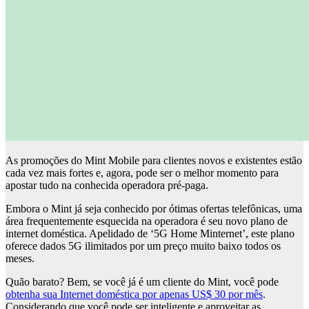
As promoções do Mint Mobile para clientes novos e existentes estão
cada vez mais fortes e, agora, pode ser o melhor momento para
apostar tudo na conhecida operadora pré-paga.
Embora o Mint já seja conhecido por ótimas ofertas telefônicas, uma
área frequentemente esquecida na operadora é seu novo plano de
internet doméstica. Apelidado de ‘5G Home Minternet’, este plano
oferece dados 5G ilimitados por um preço muito baixo todos os
meses.
Quão barato? Bem, se você já é um cliente do Mint, você pode
obtenha sua Internet doméstica por apenas US$ 30 por mês
.
Considerando que você pode ser inteligente e aproveitar as