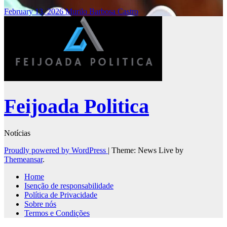
February 13, 2026
Murilo Barbosa Castro
Feijoada Politica
Notícias
Proudly powered by WordPress
|
Theme: News Live by
Themeansar
.
Home
Isenção de responsabilidade
Política de Privacidade
Sobre nós
Termos e Condições