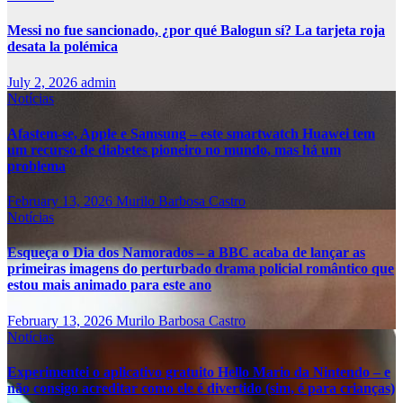
Messi no fue sancionado, ¿por qué Balogun sí? La tarjeta roja
desata la polémica
July 2, 2026
admin
Notícias
Afastem-se, Apple e Samsung – este smartwatch Huawei tem
um recurso de diabetes pioneiro no mundo, mas há um
problema
February 13, 2026
Murilo Barbosa Castro
Notícias
Esqueça o Dia dos Namorados – a BBC acaba de lançar as
primeiras imagens do perturbado drama policial romântico que
estou mais animado para este ano
February 13, 2026
Murilo Barbosa Castro
Notícias
Experimentei o aplicativo gratuito Hello Mario da Nintendo – e
não consigo acreditar como ele é divertido (sim, é para crianças)