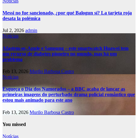
Notícias
Messi no fue sancionado, ¿por qué Balogun sí? La tarjeta roja
desata la polémica
Jul 2, 2026
admin
Notícias
Afastem-se, Apple e Samsung – este smartwatch Huawei tem
um recurso de diabetes pioneiro no mundo, mas há um
problema
Feb 13, 2026
Murilo Barbosa Castro
Notícias
Esqueça o Dia dos Namorados – a BBC acaba de lançar as
primeiras imagens do perturbado drama policial romântico que
estou mais animado para este ano
Feb 13, 2026
Murilo Barbosa Castro
You missed
Notícias