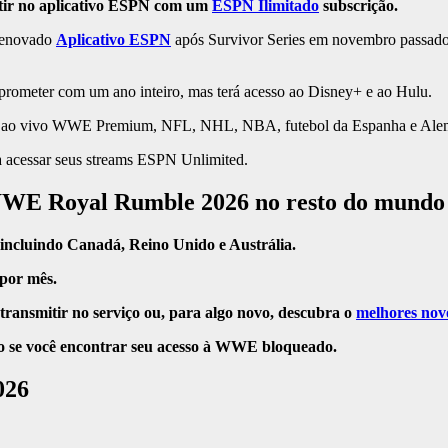
tir no aplicativo ESPN com um
ESPN Ilimitado
subscrição.
-renovado
Aplicativo ESPN
após Survivor Series em novembro passado. 
rometer com um ano inteiro, mas terá acesso ao Disney+ e ao Hulu.
tos ao vivo WWE Premium, NFL, NHL, NBA, futebol da Espanha e Alema
 acessar seus streams ESPN Unlimited.
o WWE Royal Rumble 2026 no resto do mundo
ncluindo Canadá, Reino Unido e Austrália.
por mês.
ansmitir no serviço ou, para algo novo, descubra o
melhores novo
do se você encontrar seu acesso à WWE bloqueado.
026