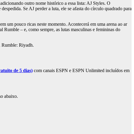
cionando outro nome histórico a essa lista: AJ Styles. O
espedida. Se AJ perder a luta, ele se afasta do círculo quadrado para
recem um pouco ricas neste momento. Acontecerá em uma arena ao ar
al Rumble – e, como sempre, as lutas masculinas e femininas do
al Rumble: Riyadh.
tuito de 5 dias)
com canais ESPN e ESPN Unlimited incluídos em
so abaixo.