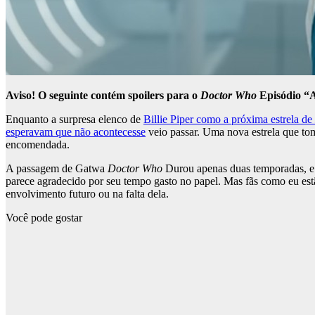
Aviso! O seguinte contém spoilers para o
Doctor Who
Episódio “A
Enquanto a surpresa elenco de
Billie Piper como a próxima estrela de
esperavam que não acontecesse
veio passar. Uma nova estrela que to
encomendada.
A passagem de Gatwa
Doctor Who
Durou apenas duas temporadas, e mu
parece agradecido por seu tempo gasto no papel. Mas fãs como eu estã
envolvimento futuro ou na falta dela.
Você pode gostar