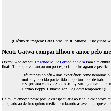
(Crédito da imagem: Lara Cornell/BBC Studios/Disney/Bad Wo
Ncuti Gatwa compartilhou o amor pelo médi
Doctor Who
acabou
Trazendo Millie Gibson de volta
Para a aventura 
finais. Tanto que ele lançou um post especial no Instagram especificam
Três rainhas do céu – uma experiência como nenhuma out
muito agradecido por ter tido a oportunidade de trabalha
essa jornada com vocês dois. Ruby Sunday e Belinda Ch
Capitão Poppy. Ultimate Top Dog desta temporada! (Lil S
Há muita emoção nesse post, e eu especularia ao ler que ele aprovei
adequado ao décimo quinto médico, lembrando as aventuras que ele tev