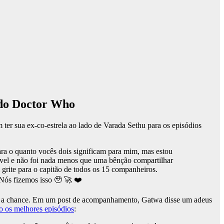
r do Doctor Who
 ter sua ex-co-estrela ao lado de Varada Sethu para os episódios
ra o quanto vocês dois significam para mim, mas estou
crível e não foi nada menos que uma bênção compartilhar
rite para o capitão de todos os 15 companheiros.
 Nós fizemos isso 🥹 🚀 ❤️
esse a chance. Em um post de acompanhamento, Gatwa disse um adeus
o os melhores episódios
: