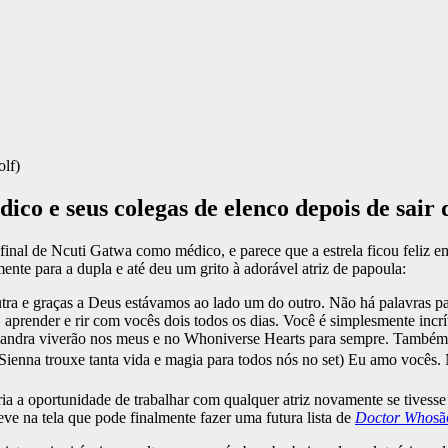
lf)
co e seus colegas de elenco depois de sai
final de Ncuti Gatwa como médico, e parece que a estrela ficou feliz em
ente para a dupla e até deu um grito à adorável atriz de papoula:
ra e graças a Deus estávamos ao lado um do outro. Não há palavras pa
r, aprender e rir com vocês dois todos os dias. Você é simplesmente in
andra viverão nos meus e no Whoniverse Hearts para sempre. Também g
ienna trouxe tanta vida e magia para todos nós no set) Eu amo vocês.
taria a oportunidade de trabalhar com qualquer atriz novamente se tiv
e na tela que pode finalmente fazer uma futura lista de
Doctor Who
sã